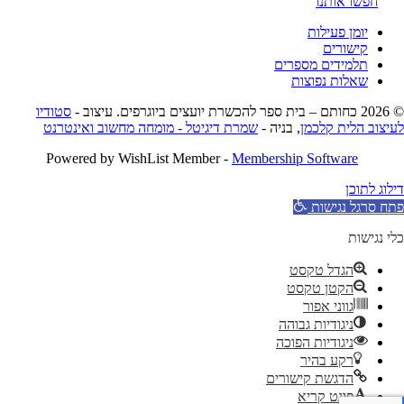
חפשו אותנו
יומן פעילות
קישורים
תלמידים מספרים
שאלות נפוצות
כחותם – בית ספר להכשרת יועצים ביוגרפים. עיצוב -
סטודיו
עיצוב הלית קלכמן
, בניה -
שמרת דיגיטל - מומחה מחשוב ואינטרנט
Powered by WishList Member -
Membership Software
ילוג לתוכן
תח סרגל נגישות
לי נגישות
הגדל טקסט
הקטן טקסט
גווני אפור
ניגודיות גבוהה
ניגודיות הפוכה
רקע בהיר
הדגשת קישורים
פונט קריא