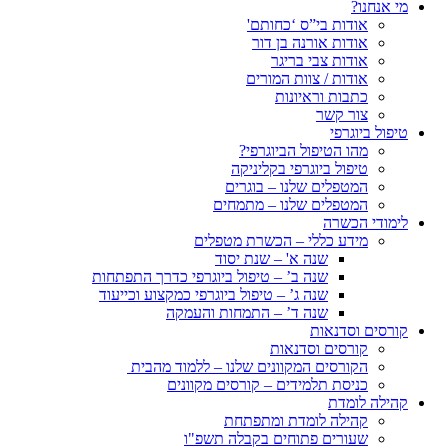
מי אנחנו?
אודות בי”ס ‘כחותם'
אודות אורנה בן דור
אודות צבי בריגר
אודות / צוות המורים
כתבות וראיונות
צור קשר
טיפול ביוגרפי
מהו הטיפול הביוגרפי?
טיפול ביוגרפי בקליניקה
המטפלים שלנו – בוגרים
המטפלים שלנו – מתמחים
לימודי הכשרה
מידע כללי – הכשרת מטפלים
שנה א' – שנת יסוד
שנה ב’ – טיפול ביוגרפי כדרך התפתחות
שנה ג’ – טיפול ביוגרפי כמקצוע וכייעוד
שנה ד’ – התמחות והעמקה
קורסים וסדנאות
קורסים וסדנאות
הקורסים המקוונים שלנו – ללמוד מהבית
כניסת תלמידים – קורסים מקוונים
קהילה לומדת
קהילה לומדת ומתפתחת
שעורים פתוחים בקבלה תשפ"ו