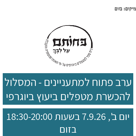
יקום: בזום