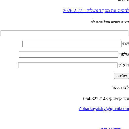
הסיט את מסך האשליה – 2026-2-27
וצים לשמוע עוד? כתבו לנו
ם:
לפון:
וא"ל:
יצירת קשר
הר קיטסקי 054-3222148
Zoharkayatsky@gmail.co