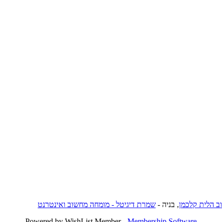
וב הלית קלכמן
, בניה -
שמרת דיגיטל - מומחה מחשוב ואינטרנט
Powered by WishList Member -
Membership Software