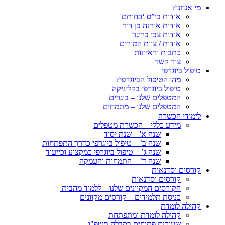
מי אנחנו?
אודות בי”ס ‘כחותם'
אודות אורנה בן דור
אודות צבי בריגר
אודות / צוות המורים
כתבות וראיונות
צור קשר
טיפול ביוגרפי
מהו הטיפול הביוגרפי?
טיפול ביוגרפי בקליניקה
המטפלים שלנו – בוגרים
המטפלים שלנו – מתמחים
לימודי הכשרה
מידע כללי – הכשרת מטפלים
שנה א' – שנת יסוד
שנה ב’ – טיפול ביוגרפי כדרך התפתחות
שנה ג’ – טיפול ביוגרפי כמקצוע וכייעוד
שנה ד’ – התמחות והעמקה
קורסים וסדנאות
קורסים וסדנאות
הקורסים המקוונים שלנו – ללמוד מהבית
כניסת תלמידים – קורסים מקוונים
קהילה לומדת
קהילה לומדת ומתפתחת
שעורים פתוחים בקבלה תשפ"ו