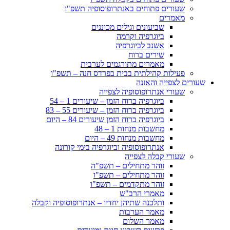
שעורים פתוחים באנתרופוסופיה תשפ"ו
מאמרים
שביעונים וגילים מכוננים
ביוגרפיה וקרמה
אשנב לביוגרפיה
שירים ברוח
מאמרים מתורגמים לערבית
פעילות קהילתית בבית בפרדס חנה – תשפ"ו
שעורים לצפייה והאזנה
שעורי אנתרופוסופיה לצפייה
ביוגרפיה ברוח הזמן – שיעורים 1 – 54
ביוגרפיה ברוח הזמן – שיעורים 55 – 83
ביוגרפיה ברוח הזמן שיעורים 84 – היום
מחשבות מנחות 1 – 48
מחשבות מנחות 49 – היום
אנתרופוסופיה וביוגרפיה בימי קורונה
שעורי קבלה לצפייה
זוהר מתחילים – תשפ"ה
זוהר מתחילים – תשפ"ו
זוהר מתקדמים – תשפ"ו
מאמרי הרב"ש
ותלכנה שתיהן יחדיו – אנתרופוסופיה וקבלה
מאמר הערבות
מאמר השלום