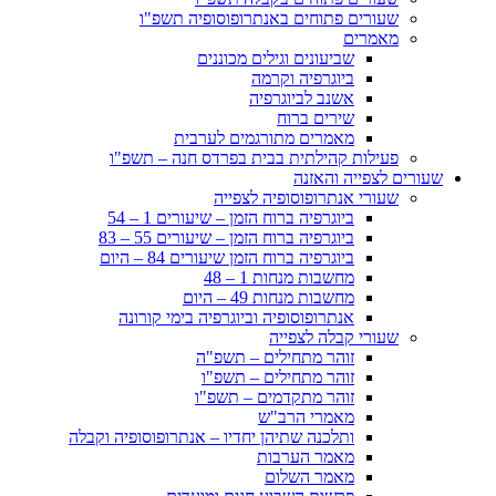
שעורים פתוחים באנתרופוסופיה תשפ"ו
מאמרים
שביעונים וגילים מכוננים
ביוגרפיה וקרמה
אשנב לביוגרפיה
שירים ברוח
מאמרים מתורגמים לערבית
פעילות קהילתית בבית בפרדס חנה – תשפ"ו
שעורים לצפייה והאזנה
שעורי אנתרופוסופיה לצפייה
ביוגרפיה ברוח הזמן – שיעורים 1 – 54
ביוגרפיה ברוח הזמן – שיעורים 55 – 83
ביוגרפיה ברוח הזמן שיעורים 84 – היום
מחשבות מנחות 1 – 48
מחשבות מנחות 49 – היום
אנתרופוסופיה וביוגרפיה בימי קורונה
שעורי קבלה לצפייה
זוהר מתחילים – תשפ"ה
זוהר מתחילים – תשפ"ו
זוהר מתקדמים – תשפ"ו
מאמרי הרב"ש
ותלכנה שתיהן יחדיו – אנתרופוסופיה וקבלה
מאמר הערבות
מאמר השלום