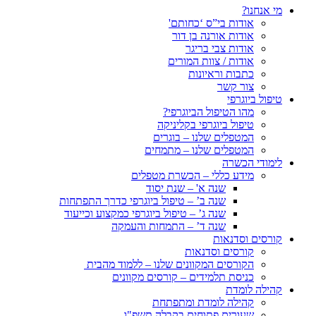
מי אנחנו?
אודות בי”ס ‘כחותם'
אודות אורנה בן דור
אודות צבי בריגר
אודות / צוות המורים
כתבות וראיונות
צור קשר
טיפול ביוגרפי
מהו הטיפול הביוגרפי?
טיפול ביוגרפי בקליניקה
המטפלים שלנו – בוגרים
המטפלים שלנו – מתמחים
לימודי הכשרה
מידע כללי – הכשרת מטפלים
שנה א' – שנת יסוד
שנה ב’ – טיפול ביוגרפי כדרך התפתחות
שנה ג’ – טיפול ביוגרפי כמקצוע וכייעוד
שנה ד’ – התמחות והעמקה
קורסים וסדנאות
קורסים וסדנאות
הקורסים המקוונים שלנו – ללמוד מהבית
כניסת תלמידים – קורסים מקוונים
קהילה לומדת
קהילה לומדת ומתפתחת
שעורים פתוחים בקבלה תשפ"ו