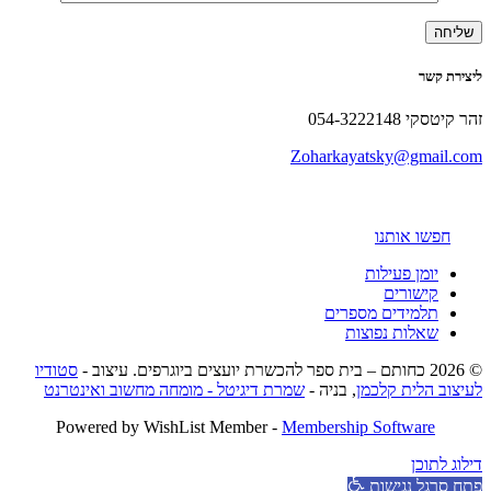
ליצירת קשר
זהר קיטסקי 054-3222148
Zoharkayatsky@gmail.com
חפשו אותנו
יומן פעילות
קישורים
תלמידים מספרים
שאלות נפוצות
© 2026 כחותם – בית ספר להכשרת יועצים ביוגרפים. עיצוב -
סטודיו
לעיצוב הלית קלכמן
, בניה -
שמרת דיגיטל - מומחה מחשוב ואינטרנט
Powered by WishList Member -
Membership Software
דילוג לתוכן
פתח סרגל נגישות