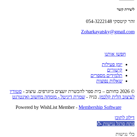
ליצירת קשר
זהר קיטסקי 054-3222148
Zoharkayatsky@gmail.com
חפשו אותנו
יומן פעילות
קישורים
תלמידים מספרים
שאלות נפוצות
© 2026 כחותם – בית ספר להכשרת יועצים ביוגרפים. עיצוב -
סטודיו
לעיצוב הלית קלכמן
, בניה -
שמרת דיגיטל - מומחה מחשוב ואינטרנט
Powered by WishList Member -
Membership Software
דילוג לתוכן
פתח סרגל נגישות
כלי נגישות