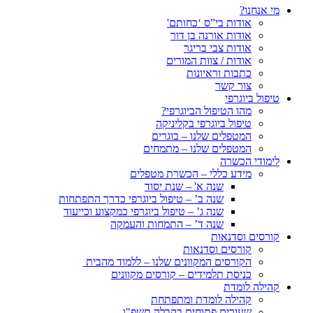
מי אנחנו?
אודות בי”ס ‘כחותם'
אודות אורנה בן דור
אודות צבי בריגר
אודות / צוות המורים
כתבות וראיונות
צור קשר
טיפול ביוגרפי
מהו הטיפול הביוגרפי?
טיפול ביוגרפי בקליניקה
המטפלים שלנו – בוגרים
המטפלים שלנו – מתמחים
לימודי הכשרה
מידע כללי – הכשרת מטפלים
שנה א' – שנת יסוד
שנה ב’ – טיפול ביוגרפי כדרך התפתחות
שנה ג’ – טיפול ביוגרפי כמקצוע וכייעוד
שנה ד’ – התמחות והעמקה
קורסים וסדנאות
קורסים וסדנאות
הקורסים המקוונים שלנו – ללמוד מהבית
כניסת תלמידים – קורסים מקוונים
קהילה לומדת
קהילה לומדת ומתפתחת
שעורים פתוחים בקבלה תשפ"ו