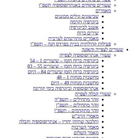
שעורים פתוחים באנתרופוסופיה תשפ"ו
מאמרים
שביעונים וגילים מכוננים
ביוגרפיה וקרמה
אשנב לביוגרפיה
שירים ברוח
מאמרים מתורגמים לערבית
פעילות קהילתית בבית בפרדס חנה – תשפ"ו
שעורים לצפייה והאזנה
שעורי אנתרופוסופיה לצפייה
ביוגרפיה ברוח הזמן – שיעורים 1 – 54
ביוגרפיה ברוח הזמן – שיעורים 55 – 83
ביוגרפיה ברוח הזמן שיעורים 84 – היום
מחשבות מנחות 1 – 48
מחשבות מנחות 49 – היום
אנתרופוסופיה וביוגרפיה בימי קורונה
שעורי קבלה לצפייה
זוהר מתחילים – תשפ"ה
זוהר מתחילים – תשפ"ו
זוהר מתקדמים – תשפ"ו
מאמרי הרב"ש
ותלכנה שתיהן יחדיו – אנתרופוסופיה וקבלה
מאמר הערבות
מאמר השלום