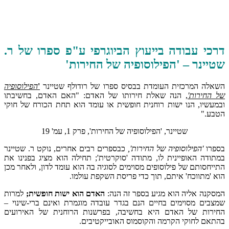
דרכי עבודה בייעוץ הביוגרפי ע"פ ספרו של ר.
שטיינר –
'הפילוסופיה של החירות'
השאלה המרכזית העומדת בבסיס ספרו של רודולף שטיינר
'
הפילוסופיה
של החירות'
,
הנה שאלת חירותו של האדם: "האם האדם, בחשיבתו
ובמעשיו, הנו ישות רוחנית חופשית או עומד הוא תחת הכורח של חוקי
הטבע."
שטיינר, 'הפילוסופיה של החירות', פרק 1, עמ' 19
בספרו
'הפילוסופיה של החירות',
כבספרים רבים אחרים, נוקט ר. שטיינר
במתודה האופיינית לו, מתודה 'סוקרטית'; תחילה הוא מציג בפנינו את
התייחסותם של פילוסופים מסוימים לסוגיה בה הוא עומד לדון, ולאחר מכן
הוא 'מתווכח' איתם, תוך כדי פריסת השקפת עולמו.
המסקנה אליה הוא מגיע בספר זה הנה:
האדם הוא ישות חופשית;
למרות
שמצבים מסוימים בחיים הנם בגדר עובדה מוגמרת ואינם ברי-שינוי –
החירות של האדם היא בחשיבה, בפרשנות הרוחנית של האירועים
בהתאם לחוקי הקרמה והקוסמוס האובייקטיבים.