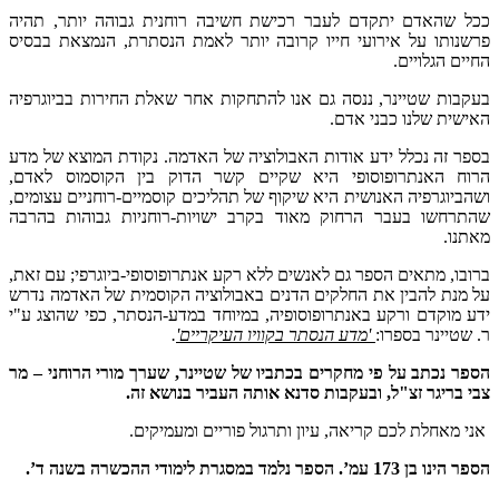
ככל שהאדם יתקדם לעבר רכישת חשיבה רוחנית גבוהה יותר, תהיה
פרשנותו על אירועי חייו קרובה יותר לאמת הנסתרת, הנמצאת בבסיס
החיים הגלויים.
בעקבות שטיינר, ננסה גם אנו להתחקות אחר שאלת החירות בביוגרפיה
האישית שלנו כבני אדם.
בספר זה נכלל ידע אודות האבולוציה של האדמה. נקודת המוצא של מדע
הרוח האנתרופוסופי היא שקיים קשר הדוק בין הקוסמוס לאדם,
ושהביוגרפיה האנושית היא שיקוף של תהליכים קוסמיים-רוחניים עצומים,
שהתרחשו בעבר הרחוק מאוד בקרב ישויות-רוחניות גבוהות בהרבה
מאתנו.
ברובו, מתאים הספר גם לאנשים ללא רקע אנתרופוסופי-ביוגרפי; עם זאת,
על מנת להבין את החלקים הדנים באבולוציה הקוסמית של האדמה נדרש
ידע מוקדם ורקע באנתרופוסופיה, במיוחד במדע-הנסתר, כפי שהוצג ע"י
ר. שטיינר בספרו:
'מדע הנסתר בקוויו העיקריים'
.
הספר נכתב על פי מחקרים בכתביו של שטיינר, שערך מורי הרוחני – מר
צבי בריגר זצ"ל, ובעקבות סדנא אותה העביר בנושא זה.
אני מאחלת לכם קריאה, עיון ותרגול פוריים ומעמיקים.
הספר הינו בן 173 עמ’. הספר נלמד במסגרת לימודי ההכשרה בשנה ד’.