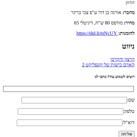
print
מחבר:
אורנה בן דור ע"פ צבי בריגר
מחיר:
מודפס 80 ש"ח, דיגיטלי 65
להזמנות:
https://did.li/mNcUY
ניווט
הרצון והקרבן
האדם כישות של קונפליקט 2
רוצים לשמוע עוד? כתבו לנו
שם:
טלפון:
דוא"ל: