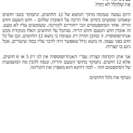
אֶת שֶׁלְּהַלֵּל לֹא יֶחְדַּל.
היום נעשה טעימה מתוך הנושא של 12 החושים, ונתמקד בשני חושים
שאנחנו שומעים בימים אלו הרבה על האובדן שלהם – חוש הטעם וחוש
הריח. אחד הסימפטומים הכי ייחודיים לקורונה, ששומעים עליו לא מעט,
זה אובדן חוש הטעם וחוש הריח. נסתכל על החושים האלו מנקודת מבט
אנתרופוסופית. זו כמובן תהיה רק טעימה כי נושא 12 החושים, וגם של כל
חוש בפני עצמו, זה נושא גדול שאפשר היה לדבר עליו כמה שיעורים, אבל
ניגע בו קצרות.
אני אתן הקדמה קצרה: עפ"י האנתרופוסופיה אין לנו רק 5 או 6 חושים,
אלא 12 חושים. נתמקד בחושי הטעם והריח, וננסה להבין מה המשמעות
של הסימפטום הזה – למה דווקא הוא מאפיין את הקורונה.
נשתף את גלגל החושים: