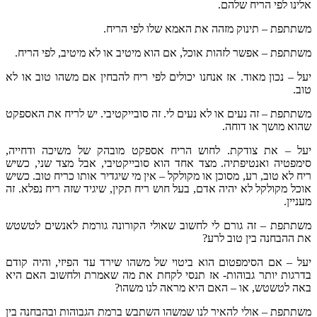
אלינו לפי הריח שלהם.
משתתפת – תינוק מזהה את האמא שלו לפי הריח.
משתתפת – אפשר לזהות אוכל, אם הוא מיטיב או לא מיטיב, לפי הריח.
יעל – נכון מאוד. אז אנחנו יכולים לפי ריח להבחין אם משהו טוב או לא
טוב.
משתתפת – זה נעים או לא נעים לי. זה סובייקטיבי. יש לריח את האספקט
שהוא מושך או דוחה.
יעל – את צודקת. לחוש הריח אספקט מובהק של משיכה ודחייה,
סימפטיה ואנטיפתיה. מצד אחד הוא סובייקטיבי, אבל מצד שני, כשיש
ריח לא טוב, רע, מסוכן או מקולקל – אין מי שיגדיר אותו כריח טוב. כשיש
אוכל מקולקל לא יהיה אדם, בעל חוש ריח תקין, שיגיד שזה ריח נפלא. זה
מעניין.
משתתפת – זה גורם לי לחשוב שאולי הקורונה גורמת לאנשים לטשטש
את ההבחנה בין טוב לרע?
יעל – אם הסימפטום הוא ביטוי של משהו שירד עד הפיזי, והיה קודם
בדרגות יותר גבוהות- אז תנסי לקחת את מה שאמרת ולחשוב האם היא
באה לטשטש, או – האם היא מראה לנו משהו?
משתתפת – אולי להאיר לנו שמשהו השתבש ברמת הגבוהות ובהבחנה בין