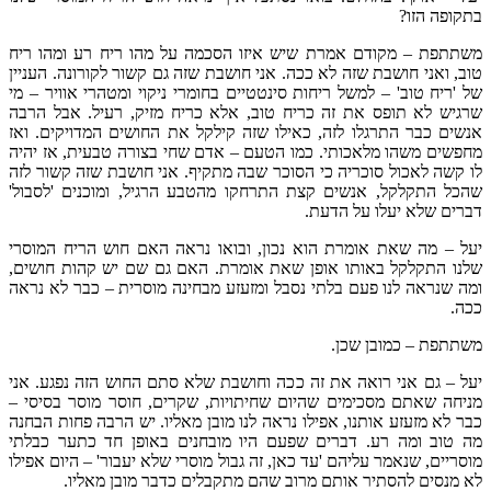
בתקופה הזו?
משתתפת – מקודם אמרת שיש איזו הסכמה על מהו ריח רע ומהו ריח
טוב, ואני חושבת שזה לא ככה. אני חושבת שזה גם קשור לקורונה. העניין
של 'ריח טוב' – למשל ריחות סינטטיים בחומרי ניקוי ומטהרי אוויר – מי
שרגיש לא תופס את זה כריח טוב, אלא כריח מזיק, רעיל. אבל הרבה
אנשים כבר התרגלו לזה, כאילו שזה קילקל את החושים המדויקים. ואז
מחפשים משהו מלאכותי. כמו הטעם – אדם שחי בצורה טבעית, אז יהיה
לו קשה לאכול סוכריה כי הסוכר שבה מתקיף. אני חושבת שזה קשור לזה
שהכל התקלקל, אנשים קצת התרחקו מהטבע הרגיל, ומוכנים 'לסבול'
דברים שלא יעלו על הדעת.
יעל – מה שאת אומרת הוא נכון, ובואו נראה האם חוש הריח המוסרי
שלנו התקלקל באותו אופן שאת אומרת. האם גם שם יש קהות חושים,
ומה שנראה לנו פעם בלתי נסבל ומזעזע מבחינה מוסרית – כבר לא נראה
ככה.
משתתפת – כמובן שכן.
יעל – גם אני רואה את זה ככה וחושבת שלא סתם החוש הזה נפגע. אני
מניחה שאתם מסכימים שהיום שחיתויות, שקרים, חוסר מוסר בסיסי –
כבר לא מזעזע אותנו, אפילו נראה לנו מובן מאליו. יש הרבה פחות הבחנה
מה טוב ומה רע. דברים שפעם היו מובחנים באופן חד כתער כבלתי
מוסריים, שנאמר עליהם 'עד כאן, זה גבול מוסרי שלא יעבור' – היום אפילו
לא מנסים להסתיר אותם מרוב שהם מתקבלים כדבר מובן מאליו.