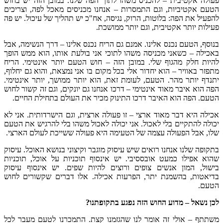
פעולה אקטיבית – להכניס משהו לתוך הפה שלנו. במובן הזה יש בחוש
הטעם אקטיביות, וגם התמסרות – אנחנו מכניסים מאכל לפה, וצריכים
להפעיל את הפה: בלוטות, הרוק, נגיסה, אח"כ יש תהליך של עיכול. יש פה
פעילות יותר אקטיבית, וגם יותר ממושכת.
בנוסף, הטעם נכנס אלינו. אמנם גם הריח נכנס אלינו – דרך הנשימה, אבל
באכילה – כשאני מכניסה משהו לתוכי אני בולעת אותו, הוא ממש הופך
להיות חלק מהגוף שלי. במובן הזה – חוש הטעם יותר אינטימי. הריח
מתפזר באוויר – הוא יחדור אלי בכל מקום בו אני נמצאת, והוא גם יחלוף,
יתנדף יותר מהר. הטעם, לעומת זאת, הוא יותר ממושך, יותר אינטימי.
הפה הוא איבר מאוד אינטימי – דרכו אנחנו גם יונקים, וגם זה קשור לחוש
הטעם. הפה הוא האיבר דרכו התינוק מכיר את העולם בתחילת החיים.
אכילה היא דבר מאוד ארצי – זו פעולה ארצית, וגם הישרדותית. אני לא
יכולה להתקיים בלי לאכול. אני יכולה לאכול משהו בלי להרגיש את הטעם
שלו, אבל הפעולה עצמה של הטעימה היא פעולה ששייכת לעולם הארצי.
בתקופה שלנו אנחנו רואים שיש עיסוק מוגבר וקיצוני בנושא האוכל. עיסוק
שהוא אפילו כמעט אובססיבי. יש אינסוף תוכניות על אוכל, תוכניות
בישול, המון אנשים צופים ורוצים להיות שפים. יש אינסוף עיסוק
בדיאטות, בהשמנת יתר, הפרעות אכילה. אלו דברים שקשורים לחוש
הטעם.
לכן נשאל – מדוע החוש הזה נפגע בתקופתנו?
משתתף – אולי זה אומר לנו שהגזמנו קצת. התמכרנו לטעם מעבר לכל