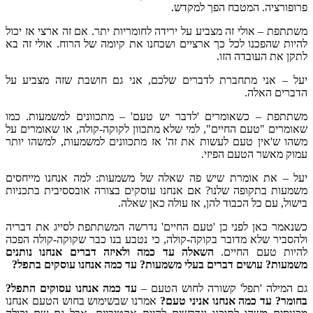
פרופורציה. המטבח הפך למקדש.
משתתפת – אולי זה מצביע על ירידה לחומריות יתר. אם זה ארצי אז יכול
להיות שהפכנו לכל כך ארציים ושכחנו את קיומה של הרוח. אולי זה בא
לתקן את העובדה הזו.
יעל – אני מתחברת לדברים שלכם, אני גם חושבת שזה מצביע על
הדברים האלה.
משתתפת – כשאומרים 'לדבר יש טעם' – מתכוונים למשמעות. כמו
שאומרים "טעם החיים", למי שלא מתכוון לקוקה-קולה, או שאומרים על
משהו ש'אין טעם לעשות את זה' אז מתכוונים למשמעות, למשהו יותר
עמוק מאשר הטעם הפיזי.
יעל – את אומרת שיש פה שאלה של משמעות: למה אנחנו מייחסים
משמעות בתקופה שלנו? אם אנחנו עוסקים בצורה אובססיבית בתכניות
בישול, עם כל הכבוד להן, אז עולה כאן שאלה.
כשנאמר כאן לפני כן 'טעם החיים' נדרשה המשתתפת לסייג את דבריה
ולהסביר שלא מדובר בקוקה-קולה, כי נטבע בנו כבר שקוקה-קולה הפכה
להיות טעם החיים.
השאלה עד כמה ולאיזה דברים אנחנו נותנים
משמעות? עושים דברים בעלי משמעות? עד כמה אנחנו עוסקים בתפל?
גם המילה 'תפל' קשורה לחוש הטעם –
עד כמה אנחנו עסוקים התפל?
בחומר? עד כמה אנחנו אניני טעם?
אמרנו שבשימוש בחוש הטעם אנחנו