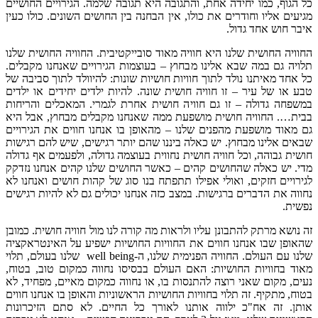
כל הגוף, כמו יחידה אחת, והתגובה היא תגובה שלמה. הגירויים החושיים
מגיעים אליו וחודרים את כולו, אין הבחנה בין החושים השונים. כולו כעין
איבר חוש אחד גדול.
החוויה החושית שלנו היא חוויה מאוד סובייקטיבית. החוויה החושית שלנו
תלויה גם במה שבא אלינו מבחוץ – בעוצמות הגירויים שאנחנו מקבלים.
כל אחד מאיתנו נולד לתוך חוויות חושיות שונות: להיוולד לתוך סביבה של
טבע או של עיר – זו חוויה חושית שונה. להיות ילדים יחידים או ילדים
במשפחה גדולה – זו גם חוויה חושית אחרת לגמרי. המאכלים והריחות
בבית…. החוויה חושית מושפעת ממה שאנחנו מקבלים מבחוץ, אבל היא
גם מאוד מושפעת מהפנים שלנו – מהאופן בו אנחנו חווים את הגירויים
שבאים אלינו מבחוץ. יש כאלה ביננו שהם יותר רגישים, שיש להם רגישות
חושית גבוהה, וכל חוויה חושית נחווית בעוצמה גדולה, ולפעמים אף גדולה
מדי. יש כאלה שהחושים קהים – כאשר החושים שלנו קהים אנחנו נזדקק
לגירויים חזקים, ואולי אפילו תתפתח בנו סוג של קהות חושים ואנחנו לא
נחווה את הדברים ברגישות. במצב כזה אנחנו יכולים גם לא להיות רגישים
נפשית.
זה נושא מרתק להתבונן עליו ולראות מה קורה לנו מול חוויה חושית. כמובן
שהאופן שבו אנחנו חווים את החוויות החושיות ישפיע על האינטראקציה
שלנו עם העולם. החוויה הפנימית שלנו, ה-well being שלנו בעולם, תלוי
מאוד בחוויות החושיות: האם העולם בבסיסו נחווה כמקום טוב, בטוח,
נעים, מקום שאני רוצה להתנסות בו, או נחווה כמקום מאיים, מפחיד, לא
בטוח, מתקיף. זה תלוי בחוויות החושיות הראשוניות והאופן בו אנחנו חווים
אותן. זה אח"כ ילווה אותנו לאורך כל החיים. לא סתם הזיכרונות