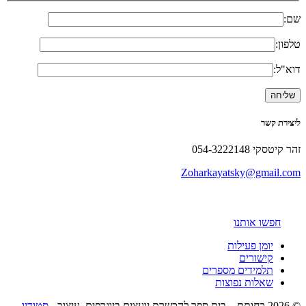
שם:
טלפון:
דוא"ל:
ליצירת קשר
זהר קיטסקי 054-3222148
Zoharkayatsky@gmail.com
חפשו אותנו
יומן פעילות
קישורים
תלמידים מספרים
שאלות נפוצות
© 2026 כחותם – בית ספר להכשרת יועצים ביוגרפים. עיצוב -
סטודיו