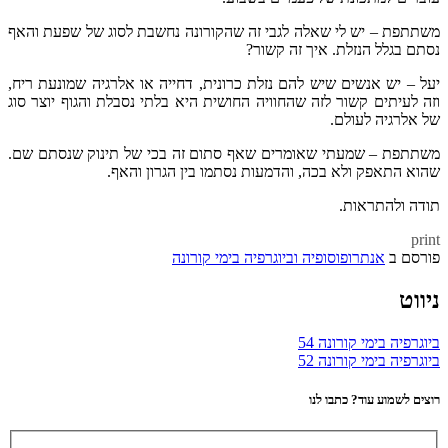
משתתפת – יש לי שאלה לגבי זה שהקורונה נחשבת לסוג של שפעת והאף
נסתם בגלל הנזלת. איך זה קשור?
יעל – יש אנשים שיש להם נזלת כרונית, דחייה או אלרגיה שמונעת ריח,
וזה לעיתים קשור לזה שהחוויה החושית היא בלתי נסבלת והגוף יוצר סוג
של אלרגיה לעולם.
משתתפת – שמעתי שאומרים שאף סתום זה בכי של תינוק שנסתם שם.
שהוא התאפק ולא בכה, והדמעות נסתמו בין הגרון והאף.
תודה ולהתראות.
print
פורסם ב
אנתרופוסופיה וביוגרפיה בימי קורונה
ניווט
ביוגרפיה בימי קורונה 54
ביוגרפיה בימי קורונה 52
רוצים לשמוע עוד? כתבו לנו