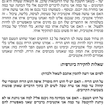
יעל – כשאני חושבת על שתי הדוגמאות שלכן, אז השאלה שעולה היא גם
המינונים – עד כמה אני נותנת לדברים להיכנס אלי בלי הבחנה ועד כמה
אני בוחרת מה ייכנס. ובנוסף – כשמשהו כבר נכנס אז מה אני עושה איתו:
האם אני עושה פעולה אקטיבית של טעימה, לעיסה, בליעה, עיכול – זה
תהליך אקטיבי. מזון שנכנס אלינו לגוף ואנחנו עוברים איתו את החוויה
בשלמותה אז התוצרים שלו הם גם מזינים אותנו ומאפשרים לנו לחיות
ולפעול. או – האם אני בולעת אותו כמו שהוא, בלי תהליך של עבודה
פנימית אקטיבית, ואז זה פשוט נכנס ו'מתקיף' אותי.
חן עתיד פעם עשה לנו הרצאה על 12 החושים ואמר שחוש הטעם הפך
במידה רבה להיות כמו חוש הריח – אמרנו שחוש הריח נכנס אלינו בלי
הבחנה ובלי אקטיביות, ובימינו גם חוש הטעם הפך להיות כזה: אנחנו
מכניסים את המזון כמו שאנחנו מכניסים את הריח, למרות שאנחנו
אמורים להיות אקטיביים.
שאלות לחקירה ביוגרפית:
לסיום אני רוצה להזמין אתכם לשאול ולבדוק:
על חוש הריח – האם יש לי חוש ריח מוסרי? איפה חוש הריח המוסרי שלי
קהה? עד כמה אני ערה שם? לשים לב בתוך הדברים שאתן פוגשות
בשבועות הקרובים.
על חוש הטעם – האם אני מבחינה מה ניכנס אלי? למה אני נותנת או לא
נותנת להיכנס? עד כמה אני אקטיבית בדברים שאני מאפשרת להם