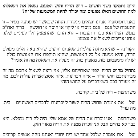
היום נתמקד בשני חושים – חוש הריח וחוש הטעם. נשאל את השאלה:
למה החושים האלו נפגעים ומה יכולה להיות המשמעות של זה?
באנתרופוסופיה אנחנו יוצאים מנקודת הנחה שכאשר יש פגיעה בפיזי – זו
התעבות של פגם – פגם מוסרי או ליקוי או חוסר או חולשה – ברוח ואח"כ
בנפש. הפיזי הוא כבר התעבות – הוא הדבר שהתמצק וגלוי לעיניים שלנו.
אנחנו צריכים לשאול את עצמנו:
הקורונה – שהיא מחלה עולמית, שאנחנו יודעים שהיא באה אלינו מעולם
הרוח, והיא מגיעה אל כל האנושות, שהיא תוקפת את האנושות כולה –
יש לה סימפטום כזה, מאפיין כזה. זה מעלה את השאלה מה זה אומר?
נתחיל מחוש הריח
. לפני שאתייחס אליו, אני רוצה לשאול אתכם מה זה
מבחינתכם חוש הריח – איזה זיכרונות, איזה אסוציאציות עולות לכם, מה
זה מעורר בכם כשמדברים על החוש הזה?
משתתפת – ריח של בית. קירבה.
יעל – את אומרת שחוש הריח קשור לזיכרונות ולדברים ראשוניים – בית.
מה עוד?
משתתפת – אני זוכרת את הריח של אמא שלי. היה לה ריח מופלא. היא
כבר לא בחיים אבל אני זוכרת ממנה את הריח מאוד חזק.
יעל – את אומרת שלכל אחד יש ריח יחודי ואנחנו נזהה אנשים קרובים