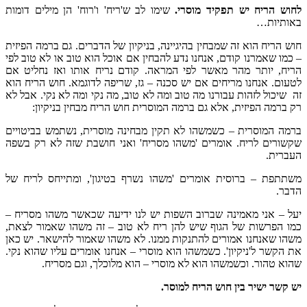
לחוש הריח יש תפקיד מוסרי.
שימו לב ש'ריח' ו'רוח' הן מילים דומות
באותיות…
חוש הריח הוא זה שמבחין בהיגיינה, בניקיון של הדברים. גם ברמה הפיזית
– כמו שאמרנו קודם, אנחנו נדע להבחין אם אוכל הוא טוב או לא טוב לפי
הריח, יותר מהר מאשר לפי המראה. קודם נריח אותו ואז נחליט אם
לטעום. אנחנו מריחים אם יש סכנה – גז, שריפה לדוגמא. חוש הריח הוא
זה שיכול לזהות עבורנו מה טוב ומה לא טוב, מה נקי ומה לא נקי. אבל לא
רק ברמה הפיזית, אלא גם ברמה המוסרית חוש הריח מבחין בניקיון:
ברמה המוסרית – כשמשהו לא תקין מבחינה מוסרית, נשתמש בביטויים
שקשורים לריח. אומרים 'משהו מסריח' ואני חושבת שזה לא רק בשפה
העברית.
משתתפת – ברוסית אומרים 'משהו נשרף בטיגון', ומתייחס לריח של
הדבר.
יעל – אני מאמינה שברוב השפות יש לנו ידיעה שכאשר משהו מסריח –
כמו הפרשות של הגוף שיש להן ריח לא טוב – זה משהו שאמור לצאת,
משהו שאנחנו אמורים להתנקות ממנו. לא משהו שאמור להישאר. יש כאן
את הקשר ל'ניקיון'. כשמשהו הוא מוסרי – אנחנו אומרים עליו שהוא נקי.
שהוא טהור. וכשמשהו הוא לא מוסרי – הוא מלוכלך, וגם מסריח.
יש קשר ישיר בין חוש הריח למוסר.