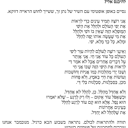
להיכנס אלי?
נסיים באופן אופטימי עם השיר של נתן זך, ששייך לחוש הראייה דווקא.
אֲנִי רוֹצֶה תָּמִיד עֵינַיִם כְּדֵי לִרְאוֹת
אֶת יְפִי הָעוֹלָם וּלְהַלֵּל אֶת הַיֹּפִי
הַמֻּופְלָא הַזֶּה שֶׁאֵין בּוֹ דֹּפִי וּלְהַלֵּל
אֶת מִי שֶׁעָשָׂה אוֹתוֹ יָפֶה לְהַלֵּל
וּמָלֵא, כָּל כָּךְ מָלֵא, יֹפִי.
וְאֵינֶנִּי רוֹצֶה לְעוֹלָם לִהְיוֹת עִוֵּר לִיפִי
הָעוֹלָם כָּל עוֹד אֲנִי חַי. אֲנִי אֲוַתֵּר
עַל דְּבָרִים אֲחֵרִים אֲבָל לֹא אֹמַר דַּי
לִרְאוֹת אֶת הַיֹּפִי הַזֶּה שֶׁבּוֹ אֲנִי חַי
וְשֶׁבּוֹ יָדַי מְהַלְּכוֹת כְּמוֹ אֳנִיּוֹת וְחוֹשְׁבוֹת
וְעוֹשׂוֹת אֶת חַיַּי בְּאֹמֶץ, וְלֹא פָּחוֹת
מִכֵּן, בְּסַבְלָנוּת, סַבְלָנוּת בְּלִי דַּי.
וְלֹא אֶחְדַּל מֵהַלֵּל. כֵּן, לְהַלֵּל לֹא אֶחְדַּל.
וּכְשֶׁאֶפֹּל עוֹד אָקוּם – וְלוּ רַק לְרֶגַע – שֶׁלֹּא יֹאמְרוּ
הוּא נָפַל. אֶלָּא הוּא קָם עוֹד לְרֶגַע לְהַלֵּל
בְּעֵינַיִם אַחֲרוֹנוֹת
אֶת שֶׁלְּהַלֵּל לֹא יֶחְדַּל.
תודה ולהתראות לכולם. נתראה בשבוע הבא כרגיל. מנובמבר אנחנו
עוברים למתכונת של פעמיים בשבוע.