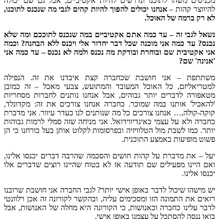
מכניסים משהו לתוכנו ונדרשים להיות אקטיביים, אבל גם שם יכולה
להיווצר קהות –
אנחנו יכולים להפוך להיות קהים לגבי מה שנכנס לתוכנו,
לא רק ברמה של האוכל.
נשאל לגבי זה – עד כמה אתם אקטיביים במה שנכנס לתוככם ומה שלא
נכנס? עד כמה אני מוכנה שכל דבר יחדור אלי ויכנס ללא הבחנה? וכמה
אני אקטיבית שם ובוחרת ובודקת מה נכנס ולמה לא נכנס – עד כמה אני
'אנינה' שם?
משתתפת – אני חושבת שכחברה קצת איבדנו את זה. הנפילה
למטריאליזם, כל האוכל המעובד והמתועש, צבעי מאכל – זה כמובן
מטאפורה לדברים יותר גבוהים, אבל אנחנו נותנים לחברות מסחריות
'להאכיל' אותנו במה שמוכר. כחברה אנחנו צורכים את זה: מקדונלד,
קוקה-קולה,… אנחנו צורכים כל מה שנותנים לנו כעדר עיוור. אני מדברת
כחברה ולא על עצמי כאינדיווידואל. אני מניחה שזה סמלי לרמות גבוהות
יותר. כמו לשבת מול הטלוויזיה ובפרסומות לקלוט אותן בעל כורחנו כי הן
פשוט מופיעות באמצע התוכנית.
יעל – את מדברת על קהות חושים והסכמה שהרבה דברים יכנסו אלינו,
ואם היינו מפעילים שם תודעה אז לא בטוח שהיינו רוצים שדברים אלו
יכנסו אלינו.
יש מישהו שיכול לדבר באופן אישי יותר? לגבי החברה אני חושבת שרובנו
רואים את התמונה הזו ומסכימים עליה, ובהקשר לקורונה זה אכן רלוונטי
לדבר עלינו כחברה וכאנושות, כי הקורונה היא מחלה של האנושות, אבל
בואו ננסה להסתכל על עצמנו באופן אישי.