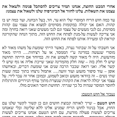
אחרי המבט החוצה, אנחנו תמיד צריכים להסתכל פנימה ולשאול את
עצמנו את השאלות. עלינו לחזור אל הביוגרפיה שלנו ולשאול את עצמנו:
עד כמה חוש הריח המוסרי שלי הוא ער, חד, בעל הבחנה, ועד כמה יש בו
קהות. האם אני יכולה במקומות מסוימים למצוא את עצמי עם קהות
מסוימת, גם לגבי מעשים של עצמי וגם לגבי מעשים שאני רואה בחוץ? ומה
אני צריכה לעשות על-מנת לפתח את החוש הזה, מתוך הנחה שהקורונה
קוראת לנו ומעירה אותנו לפתח את החוש הזה.
אני חשבתי על זה שבתור נערה, כאשר הייתי שומעת על משהו מאוד לא
מוסרי שנעשה במדינה ע"י הממסד, או על רציחות…. הייתי מאוד
מזדעזעת. היה לי מאוד קשה לשמוע את זה. במיוחד אם הייתה תחושה
שיש לי חלק בזה – שזה חלק מהמדינה שאני שייכת אליה או גוף שיש לי
קשר אליו. ואני רואה שכבר הרבה שנים אני שומעת דברים, ובאיזשהו
אופן – עוד סיפור מזעזע ועוד זוועה…. אתמול נרצחו בתוך כמה שעות
שתי נשים – זה בוודאי מזעזע וכואב לשמוע, ובמובן אחר זה עבר לידי. על
עצמי אני יכולה לראות את הקהות שנוצרת מתוך עודף הגירויים והתרגלות
לחוסר המוסר שנהיה כל כך שגרתי. תחושת חוסר האונים מולו.
נעבור אל חוש הטעם:
חוש הטעם
– שייך לאותה קבוצת חושים וגם כן קשור לקשר שלנו עם
החוץ, אבל בניגוד לחוש הריח שמגיע אלינו ללא שליטה ובלי שאנחנו
צריכים לעשות פעולה מודעת, עם חוש הטעם אנחנו צריכים לעשות