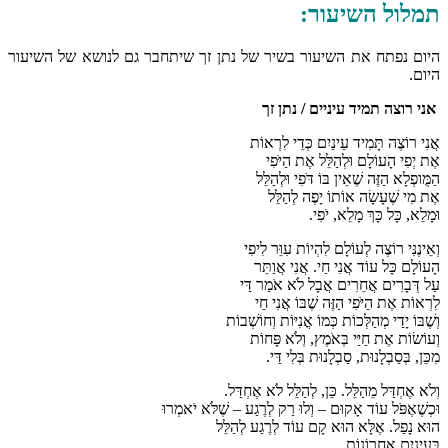
תמלול השיעור:
היום נפתח את השיעור בשיר של נתן זך שיתחבר גם לנושא של השיעור
היום.
אני רוצה תמיד עיניים / נתן זך
אֲנִי רוֹצֶה תָּמִיד עֵינַיִם כְּדֵי לִרְאוֹת
אֶת יְפִי הָעוֹלָם וּלְהַלֵּל אֶת הַיֹּפִי
הַמֻּופְלָא הַזֶּה שֶׁאֵין בּוֹ דֹּפִי וּלְהַלֵּל
אֶת מִי שֶׁעָשָׂה אוֹתוֹ יָפֶה לְהַלֵּל
וּמָלֵא, כָּל כָּךְ מָלֵא, יֹפִי.
וְאֵינֶנִּי רוֹצֶה לְעוֹלָם לִהְיוֹת עִוֵּר לִיפִי
הָעוֹלָם כָּל עוֹד אֲנִי חַי. אֲנִי אֲוַתֵּר
עַל דְּבָרִים אֲחֵרִים אֲבָל לֹא אֹמַר דַּי
לִרְאוֹת אֶת הַיֹּפִי הַזֶּה שֶׁבּוֹ אֲנִי חַי
וְשֶׁבּוֹ יָדַי מְהַלְּכוֹת כְּמוֹ אֳנִיּוֹת וְחוֹשְׁבוֹת
וְעוֹשׂוֹת אֶת חַיַּי בְּאֹמֶץ, וְלֹא פָּחוֹת
מִכֵּן, בְּסַבְלָנוּת, סַבְלָנוּת בְּלִי דַּי.
וְלֹא אֶחְדַּל מֵהַלֵּל. כֵּן, לְהַלֵּל לֹא אֶחְדַּל.
וּכְשֶׁאֶפֹּל עוֹד אָקוּם – וְלוּ רַק לְרֶגַע – שֶׁלֹּא יֹאמְרוּ
הוּא נָפַל. אֶלָּא הוּא קָם עוֹד לְרֶגַע לְהַלֵּל
בְּעֵינַיִם אַחֲרוֹנוֹת