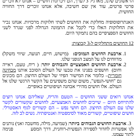
הראשונים שלנו, מאז גיל 3 לערך, הם זיכרונות חושיים – אנחנו לא זוכרים
פרטי פרטים, עוד אין שם חשיבה, אלא אנחנו זוכרים דרך החוויה
החושית.
האנתרופוסופיה מחלקת את החושים לשתי חלוקות מרכזיות. אנחנו נכיר
את החלוקות האלו כדי לקבל את התמונה הגדולה לפני שנרד לשני
החושים הספציפיים בהם נתמקד היום.
12 החושים מתחלקים ל-3 קבוצות:
ארבעת החושים הנמוכים:
(מישוש, חיים, תנועה, שיווי משקל)
מדווחים לנו על המצב הגופני שלנו.
ארבעת החושים האמצעיים והגבוהים יותר
: ( ריח, טעם, ראייה
וחום) חושפים בפנינו את טבעו של העולם הסובב אותנו
מבחינה
חומרית
– כלומר את המישור הפיזי של העולם החיצון. הם מכונים
גם "חושי-הנפש", משום שהם משפיעים על הקשר הרגשי שלנו אל
העולם. אלו חושים מהירי אבחנה ושיפוטיים באופיים.
אנחנו רואים ששני החושים – הטעם והריח, שאליהם אנחנו רוצים
להתייחס היום – שייכים לחושים האמצעיים, לחושים שקשורים לקשר
שלנו עם העולם החיצון. הם חושי נפש – הם קשורים לגוף האסטרלי.
חושים שיפוטיים, קשורים מאוד לסימפטיה ואנטיפתיה. נשים לב לזה
.
3.
ארבעת החושים הגבוהים ביותר
: (שמיעה, מילה, מחשבה ואני) נותנים
לנו אפשרות לחדור לספירה הנפשית-רוחנית, דרך המסע פנימה
לתוך עצמנו.