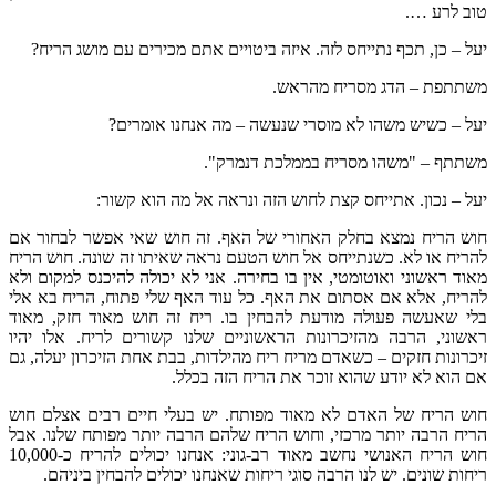
טוב לרע ….
יעל – כן, תכף נתייחס לזה. איזה ביטויים אתם מכירים עם מושג הריח?
משתתפת – הדג מסריח מהראש.
יעל – כשיש משהו לא מוסרי שנעשה – מה אנחנו אומרים?
משתתף – "משהו מסריח בממלכת דנמרק".
יעל – נכון. אתייחס קצת לחוש הזה ונראה אל מה הוא קשור:
חוש הריח נמצא בחלק האחורי של האף. זה חוש שאי אפשר לבחור אם
להריח או לא. כשנתייחס אל חוש הטעם נראה שאיתו זה שונה. חוש הריח
מאוד ראשוני ואוטומטי, אין בו בחירה. אני לא יכולה להיכנס למקום ולא
להריח, אלא אם אסתום את האף. כל עוד האף שלי פתוח, הריח בא אלי
בלי שאעשה פעולה מודעת להבחין בו. ריח זה חוש מאוד חזק, מאוד
ראשוני, הרבה מהזיכרונות הראשוניים שלנו קשורים לריח. אלו יהיו
זיכרונות חזקים – כשאדם מריח ריח מהילדות, בבת אחת הזיכרון יעלה, גם
אם הוא לא יודע שהוא זוכר את הריח הזה בכלל.
חוש הריח של האדם לא מאוד מפותח. יש בעלי חיים רבים אצלם חוש
הריח הרבה יותר מרכזי, וחוש הריח שלהם הרבה יותר מפותח שלנו. אבל
חוש הריח האנושי נחשב מאוד רב-גוני: אנחנו יכולים להריח כ-10,000
ריחות שונים. יש לנו הרבה סוגי ריחות שאנחנו יכולים להבחין ביניהם.