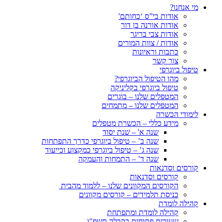
מי אנחנו?
אודות בי”ס ‘כחותם'
אודות אורנה בן דור
אודות צבי בריגר
אודות / צוות המורים
כתבות וראיונות
צור קשר
טיפול ביוגרפי
מהו הטיפול הביוגרפי?
טיפול ביוגרפי בקליניקה
המטפלים שלנו – בוגרים
המטפלים שלנו – מתמחים
לימודי הכשרה
מידע כללי – הכשרת מטפלים
שנה א' – שנת יסוד
שנה ב’ – טיפול ביוגרפי כדרך התפתחות
שנה ג’ – טיפול ביוגרפי כמקצוע וכייעוד
שנה ד’ – התמחות והעמקה
קורסים וסדנאות
קורסים וסדנאות
הקורסים המקוונים שלנו – ללמוד מהבית
כניסת תלמידים – קורסים מקוונים
קהילה לומדת
קהילה לומדת ומתפתחת
שעורים פתוחים בקבלה תשפ"ו