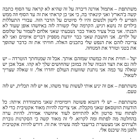
משתתפת – אתמול אורנה דיברה על זה שהיא לא קראה עד הסוף כתבה
קשה ב'הארץ' ואני קינאתי בה, כי אני כן קראתי את זה עד הסוף וזה ממש
הפריע לי לישון ולנשום והיו לי סיוטים על הדבר הזה. עבורי התעללות
בילדים זה נושא רגיש, הקרמה שלי קשורה לזה באיזשהו אופן שעוד לא
הבנתי. אני בגיל צעיר מאוד כבר נשבעתי שאני אלחם לשמור על שלומם
של ילדים. אני חושבת שאני כבר יודעת מספיק דברים איומים ואני לא
צריכה לזהם את הנפש שלי בתכנים האלה. חוויתי את זה כדבר שהופך
את בטני וטורד את המנוחה.
יעל – חווית את זה כמשהו שמזהם אותך. אבל זה שמנוחתך הוטרדה – יש
לזה גם את הצד הגבוה של זה במובן שהחושים שלך לא קהו. אבל אכן יש
שאלה עד כמה אני נותנת שזוועות העולם יחדרו אלי. זו שאלה שצריך
לשאול.
משתתפת – אם זה יניע אותי לעשות עוד משהו, אז יש לזה תכלית, יש לזה
טעם.
משתתפת – יש לי דוגמא פשוטה ויומיומית שאני מתמודדת איתה: כל
הודעות הווטסאפ שאני מקבלת. אני צריכה להיות מאוד אקטיבית כדי לא
לפתוח עוד סרטון ולא להתייחס לעוד איזושהי אמירה. להיות ערה
בהחלטה מה לפתוח ומה לקרוא. לי זה מאוד קשה כי הסקרנות גוברת
ולעיתים אני מצטערת בדיעבד למה עשיתי את זה. דורש להיות אקטיבית
ולסנן מה שיכנס אלי.