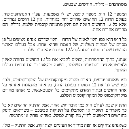
משתתפים – מזלות. חודשים. שבטים.
המספר 12 הוא מספר קוסמי, יש לו משמעות. עפ"י האנתרופוסופיה,
בעולם הרוח 12 החושים שרויים יחד באחדות. אין 12 חושים נפרדים,
אלא כל 12 החושים האלה הם חלק מתמונה קוסמית שלמה, גדולה. הם
מהווים אחדות אחת.
כל חוש הוא כמו חלון לאמת של הרוח – חלון שדרכו אנחנו מציצים על פן
מסוים של המהות השלמה, של האמת שהיא אחת. אבל בעולם הארצי
החושים שלנו התפזרו והתחלקו ל-12 ונפרדו מהאחדות שלהם.
אנחנו, בתוך ההתפתחות, יכולים להביא את כל 12 החושים בחזרה לאיזון
ולאינטראקציה בהרמוניה מושלמת, בשונה מהאופן בו הם נחווים בעולם
הארצי.
כמו שאנחנו יודעים, האדם מהווה מיקרוקוסמוס של המקרוקוסמוס, ולכן:
כמו שיש לנו את 12 המזלות בעולם הרוח, כל אחד מהמזלות אחראי על
אחד החושים ובתוך האדם מתקיימים כל השנים-עשר, כי אנחנו מהווים
מיקרוקוסמוס של המקרוקוסמוס השלם.
התינוק שבא לעולם הוא כמו איבר חוש אחד. אצל התינוק החושים לא כל
כך מופרדים. תיזכרו או תסתכלו על תינוקות סביבכם – כשרואים תינוק
בחודשים הראשונים לחייו, מה קורה, למשל. כשהוא צוחק או מתרגש?
כשאנחנו צוחקים אז הפה מחייך או העיניים קצת זזות. אצל התינוק – כולו,