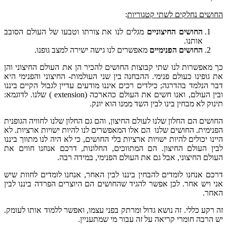
החושים נחלקים לשתי קטגוריות
:
החושים החיצוניים
מגלים לנו את צורתו וטבעו של העולם הסובב
אותנו.
החושים הפנימיים
מאפשרים לנו גישה ישירה למצב גופנו.
כך מאפשרות לנו שתי קבוצות החושים להכיר הן את העולם החיצוני והן
את גופינו כעולם פנימי. ההבחנה בין שני העולמות- החיצוני והפנימי היא
דבר הנלמד בהדרגה; כילדים רכים איננו מודעים עדיין לגבול הקיים ביננו
ובין העולם, ואנו חשים את העולם כהארכה (extension ) שלנו. לדוגמא:
תינוק לא מבחין בינו לבין השד ממנו הוא יונק.
החושים הם החלון שלנו לעולם החיצון, והם גם החלון שלנו לחוויה הגופנית
הפנימית. החושים שלנו הם אלו המאפשרים לנו להיות ישויות ארציות. לא
היינו יכולים להיות ישויות ארציות בלי החושים, כי לא היה לנו מתווך ביננו
לבין העולם החיצון. הם המתווכים, החלונות, דרכם אנחנו חווים את
העולם החיצוני, אבל גם את העולם הפנימי, במידה רבה.
דרכם אנחנו לומדים להבחין ביננו לבין האחר, אנחנו לומדים לחוות שיש
אני ויש אחר. לכן אפשר להגיד שהחושים הם היוצרים הפרדה ביננו לבין
האחר.
זה רקע כללי. זה נושא גדול ומרתק בפני עצמו, ואפשר ללמוד אותו לעומק.
יש הרבה חומרי קריאה על זה עבור מי שמתעניין.