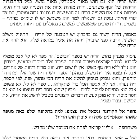
חוש הריח הוא גם חוש מאוד אסטרלי, מאוד נפשי. בגיל ההתבגרות
הריחות של הגוף משתנים. חיות מזהות אחת את השנייה לפי ריח הגוף,
מפתות אחת את השנייה בריח. זה חוש שיש בו גם צד גבוה ומוסרי, וגם צד
יצרי וחייתי. עולה גם השאלה למה הוא משמש: יש לו שימוש כפיתוי –
בשמים, ריחות טובים שמשמשים למשיכה, מאכלים עם ריחות מפתים.
כאמור, הריח קשור גם בזיכרון: יש הטבעה של הריח – התינוק משלב
ראשוני, הרבה לפני שיבחין ויזהה את אימו במראה שלה, הוא יזהה את
הריח שלה.
עיסוק מעניין בחוש הריח יש בספר 'הבושם'. זה ספר לא קל אבל מומלץ
לקרוא. לסופר קוראים פטריק זסקינד. הגיבור נולד במקום מבאיש, ומצחין.
הוא נולד ללא ריח גוף משלו. אין לו שום ריח. הוא מריח ריחות של אחרים,
אבל לו עצמו אין ריח משלו. במהלך הספר חוש הריח שלו הולך ומתחדד
ומתעדן, והוא עסוק בניסיון להשיג את הריח הכי טהור, שזה, לפי הספר,
ריח נערה. אני לא אספר הכל כדי שתקראו…. ספר לא קל, לא פשוט,
אבל הוא מתייחס למוסר ולריח – מכיוון שהוא חסר ריח בעצמו אז הוא גם
חסר מוסר, והוא מוכן לעשות דברים קיצוניים בשביל להשיג את הריח, את
הבושם, עבור עצמו.
נחזור אל הקורונה ונשאל את עצמנו: למה בתקופה שלנו באה מגיפה
שאחד המאפיינים שלה זה אובדן חוש הריח?
משתתפת – אולי זו קריאה לפתח את המוסר שלנו מחדש.
יעל – אוקי. בהחלט. בואו נסתכל איך נראה חוש הריח המוסרי שלנו