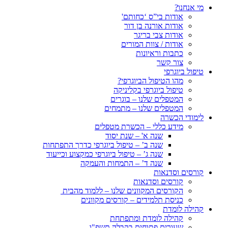
מי אנחנו?
אודות בי”ס ‘כחותם'
אודות אורנה בן דור
אודות צבי בריגר
אודות / צוות המורים
כתבות וראיונות
צור קשר
טיפול ביוגרפי
מהו הטיפול הביוגרפי?
טיפול ביוגרפי בקליניקה
המטפלים שלנו – בוגרים
המטפלים שלנו – מתמחים
לימודי הכשרה
מידע כללי – הכשרת מטפלים
שנה א' – שנת יסוד
שנה ב’ – טיפול ביוגרפי כדרך התפתחות
שנה ג’ – טיפול ביוגרפי כמקצוע וכייעוד
שנה ד’ – התמחות והעמקה
קורסים וסדנאות
קורסים וסדנאות
הקורסים המקוונים שלנו – ללמוד מהבית
כניסת תלמידים – קורסים מקוונים
קהילה לומדת
קהילה לומדת ומתפתחת
שעורים פתוחים בקבלה תשפ"ו