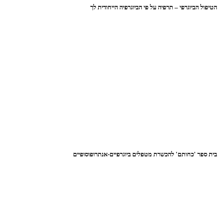
הטיפול הביוגרפי – תרפיה על פי הביוגרפיה הייחודית לך
בית ספר 'כחותם' להכשרת מטפלים ביוגרפיים-אנתרופוסופיים