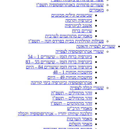
שעורים פתוחים באנתרופוסופיה תשפ"ו
מאמרים
שביעונים וגילים מכוננים
ביוגרפיה וקרמה
אשנב לביוגרפיה
שירים ברוח
מאמרים מתורגמים לערבית
פעילות קהילתית בבית בפרדס חנה – תשפ"ו
שעורים לצפייה והאזנה
שעורי אנתרופוסופיה לצפייה
ביוגרפיה ברוח הזמן – שיעורים 1 – 54
ביוגרפיה ברוח הזמן – שיעורים 55 – 83
ביוגרפיה ברוח הזמן שיעורים 84 – היום
מחשבות מנחות 1 – 48
מחשבות מנחות 49 – היום
אנתרופוסופיה וביוגרפיה בימי קורונה
שעורי קבלה לצפייה
זוהר מתחילים – תשפ"ה
זוהר מתחילים – תשפ"ו
זוהר מתקדמים – תשפ"ו
מאמרי הרב"ש
ותלכנה שתיהן יחדיו – אנתרופוסופיה וקבלה
מאמר הערבות
מאמר השלום