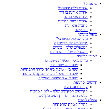
מי אנחנו?
אודות בי”ס ‘כחותם'
אודות אורנה בן דור
אודות צבי בריגר
אודות / צוות המורים
כתבות וראיונות
צור קשר
טיפול ביוגרפי
מהו הטיפול הביוגרפי?
טיפול ביוגרפי בקליניקה
המטפלים שלנו – בוגרים
המטפלים שלנו – מתמחים
לימודי הכשרה
מידע כללי – הכשרת מטפלים
שנה א' – שנת יסוד
שנה ב’ – טיפול ביוגרפי כדרך התפתחות
שנה ג’ – טיפול ביוגרפי כמקצוע וכייעוד
שנה ד’ – התמחות והעמקה
קורסים וסדנאות
קורסים וסדנאות
הקורסים המקוונים שלנו – ללמוד מהבית
כניסת תלמידים – קורסים מקוונים
קהילה לומדת
קהילה לומדת ומתפתחת
שעורים פתוחים בקבלה תשפ"ו