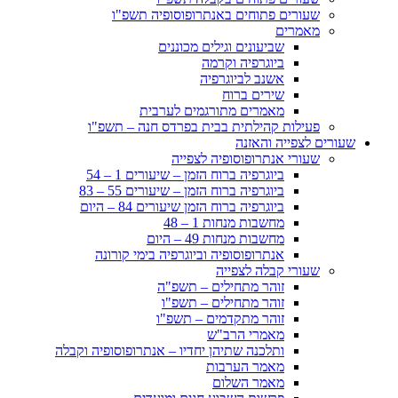
שעורים פתוחים באנתרופוסופיה תשפ"ו
מאמרים
שביעונים וגילים מכוננים
ביוגרפיה וקרמה
אשנב לביוגרפיה
שירים ברוח
מאמרים מתורגמים לערבית
פעילות קהילתית בבית בפרדס חנה – תשפ"ו
שעורים לצפייה והאזנה
שעורי אנתרופוסופיה לצפייה
ביוגרפיה ברוח הזמן – שיעורים 1 – 54
ביוגרפיה ברוח הזמן – שיעורים 55 – 83
ביוגרפיה ברוח הזמן שיעורים 84 – היום
מחשבות מנחות 1 – 48
מחשבות מנחות 49 – היום
אנתרופוסופיה וביוגרפיה בימי קורונה
שעורי קבלה לצפייה
זוהר מתחילים – תשפ"ה
זוהר מתחילים – תשפ"ו
זוהר מתקדמים – תשפ"ו
מאמרי הרב"ש
ותלכנה שתיהן יחדיו – אנתרופוסופיה וקבלה
מאמר הערבות
מאמר השלום