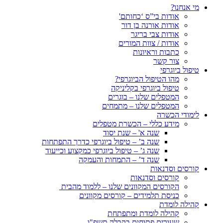
מי אנחנו?
אודות בי”ס ‘כחותם'
אודות אורנה בן דור
אודות צבי בריגר
אודות / צוות המורים
כתבות וראיונות
צור קשר
טיפול ביוגרפי
מהו הטיפול הביוגרפי?
טיפול ביוגרפי בקליניקה
המטפלים שלנו – בוגרים
המטפלים שלנו – מתמחים
לימודי הכשרה
מידע כללי – הכשרת מטפלים
שנה א' – שנת יסוד
שנה ב’ – טיפול ביוגרפי כדרך התפתחות
שנה ג’ – טיפול ביוגרפי כמקצוע וכייעוד
שנה ד’ – התמחות והעמקה
קורסים וסדנאות
קורסים וסדנאות
הקורסים המקוונים שלנו – ללמוד מהבית
כניסת תלמידים – קורסים מקוונים
קהילה לומדת
קהילה לומדת ומתפתחת
שעורים פתוחים בקבלה תשפ"ו