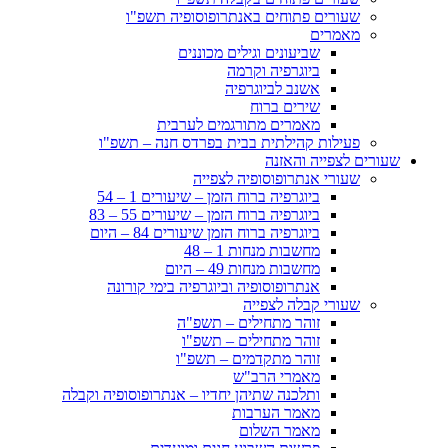
שעורים פתוחים באנתרופוסופיה תשפ"ו
מאמרים
שביעונים וגילים מכוננים
ביוגרפיה וקרמה
אשנב לביוגרפיה
שירים ברוח
מאמרים מתורגמים לערבית
פעילות קהילתית בבית בפרדס חנה – תשפ"ו
שעורים לצפייה והאזנה
שעורי אנתרופוסופיה לצפייה
ביוגרפיה ברוח הזמן – שיעורים 1 – 54
ביוגרפיה ברוח הזמן – שיעורים 55 – 83
ביוגרפיה ברוח הזמן שיעורים 84 – היום
מחשבות מנחות 1 – 48
מחשבות מנחות 49 – היום
אנתרופוסופיה וביוגרפיה בימי קורונה
שעורי קבלה לצפייה
זוהר מתחילים – תשפ"ה
זוהר מתחילים – תשפ"ו
זוהר מתקדמים – תשפ"ו
מאמרי הרב"ש
ותלכנה שתיהן יחדיו – אנתרופוסופיה וקבלה
מאמר הערבות
מאמר השלום