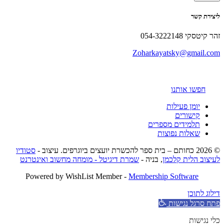
ליצירת קשר
זהר קיטסקי 054-3222148
Zoharkayatsky@gmail.com
חפשו אותנו
יומן פעילות
קישורים
תלמידים מספרים
שאלות נפוצות
© 2026 כחותם – בית ספר להכשרת יועצים ביוגרפים. עיצוב -
סטודיו
לעיצוב הלית קלכמן
, בניה -
שמרת דיגיטל - מומחה מחשוב ואינטרנט
Powered by WishList Member -
Membership Software
דילוג לתוכן
פתח סרגל נגישות
כלי נגישות