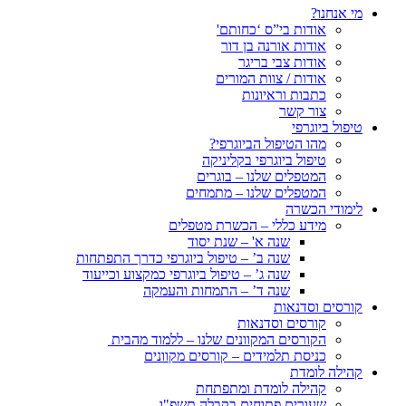
מי אנחנו?
אודות בי”ס ‘כחותם'
אודות אורנה בן דור
אודות צבי בריגר
אודות / צוות המורים
כתבות וראיונות
צור קשר
טיפול ביוגרפי
מהו הטיפול הביוגרפי?
טיפול ביוגרפי בקליניקה
המטפלים שלנו – בוגרים
המטפלים שלנו – מתמחים
לימודי הכשרה
מידע כללי – הכשרת מטפלים
שנה א' – שנת יסוד
שנה ב’ – טיפול ביוגרפי כדרך התפתחות
שנה ג’ – טיפול ביוגרפי כמקצוע וכייעוד
שנה ד’ – התמחות והעמקה
קורסים וסדנאות
קורסים וסדנאות
הקורסים המקוונים שלנו – ללמוד מהבית
כניסת תלמידים – קורסים מקוונים
קהילה לומדת
קהילה לומדת ומתפתחת
שעורים פתוחים בקבלה תשפ"ו