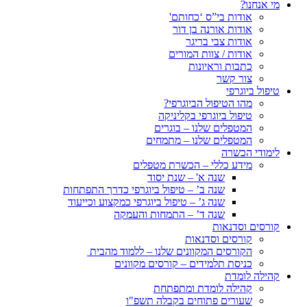
מי אנחנו?
אודות בי”ס ‘כחותם'
אודות אורנה בן דור
אודות צבי בריגר
אודות / צוות המורים
כתבות וראיונות
צור קשר
טיפול ביוגרפי
מהו הטיפול הביוגרפי?
טיפול ביוגרפי בקליניקה
המטפלים שלנו – בוגרים
המטפלים שלנו – מתמחים
לימודי הכשרה
מידע כללי – הכשרת מטפלים
שנה א' – שנת יסוד
שנה ב’ – טיפול ביוגרפי כדרך התפתחות
שנה ג’ – טיפול ביוגרפי כמקצוע וכייעוד
שנה ד’ – התמחות והעמקה
קורסים וסדנאות
קורסים וסדנאות
הקורסים המקוונים שלנו – ללמוד מהבית
כניסת תלמידים – קורסים מקוונים
קהילה לומדת
קהילה לומדת ומתפתחת
שעורים פתוחים בקבלה תשפ"ו