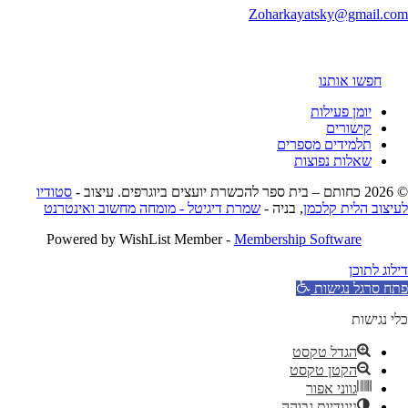
Zoharkayatsky@gmail.co
חפשו אותנו
יומן פעילות
קישורים
תלמידים מספרים
שאלות נפוצות
כחותם – בית ספר להכשרת יועצים ביוגרפים. עיצוב -
סטודיו
עיצוב הלית קלכמן
, בניה -
שמרת דיגיטל - מומחה מחשוב ואינטרנט
Powered by WishList Member -
Membership Software
ילוג לתוכן
תח סרגל נגישות
לי נגישות
הגדל טקסט
הקטן טקסט
גווני אפור
ניגודיות גבוהה