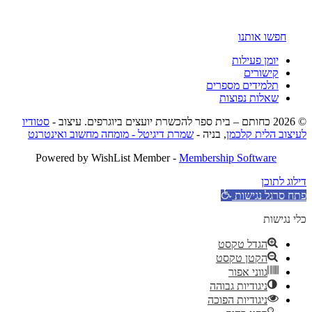
חפשו אותנו
יומן פעילות
קישורים
תלמידים מספרים
שאלות נפוצות
© 2026 כחותם – בית ספר להכשרת יועצים ביוגרפים. עיצוב -
סטודיו
לעיצוב הלית קלכמן
, בניה -
שמרת דיגיטל - מומחה מחשוב ואינטרנט
Powered by WishList Member -
Membership Software
דילוג לתוכן
פתח סרגל נגישות
כלי נגישות
הגדל טקסט
הקטן טקסט
גווני אפור
ניגודיות גבוהה
ניגודיות הפוכה