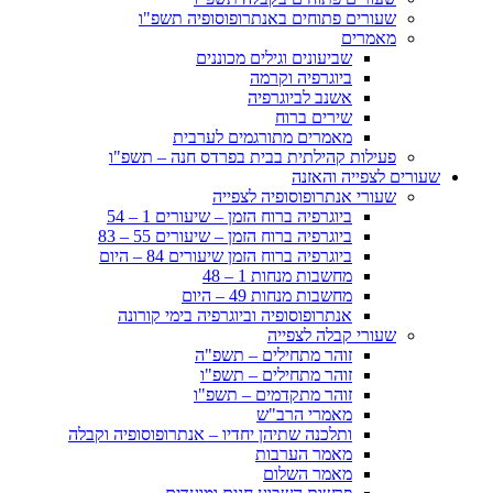
שעורים פתוחים באנתרופוסופיה תשפ"ו
מאמרים
שביעונים וגילים מכוננים
ביוגרפיה וקרמה
אשנב לביוגרפיה
שירים ברוח
מאמרים מתורגמים לערבית
פעילות קהילתית בבית בפרדס חנה – תשפ"ו
שעורים לצפייה והאזנה
שעורי אנתרופוסופיה לצפייה
ביוגרפיה ברוח הזמן – שיעורים 1 – 54
ביוגרפיה ברוח הזמן – שיעורים 55 – 83
ביוגרפיה ברוח הזמן שיעורים 84 – היום
מחשבות מנחות 1 – 48
מחשבות מנחות 49 – היום
אנתרופוסופיה וביוגרפיה בימי קורונה
שעורי קבלה לצפייה
זוהר מתחילים – תשפ"ה
זוהר מתחילים – תשפ"ו
זוהר מתקדמים – תשפ"ו
מאמרי הרב"ש
ותלכנה שתיהן יחדיו – אנתרופוסופיה וקבלה
מאמר הערבות
מאמר השלום