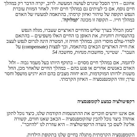
איזונם – דרך הסבל שיגרם לעושה המעשה. לרוב, יקרה הדבר רק במהלך
חיים נוסף, אם כי לעיתים גם במהלך חיים יחיד. לאחר המוות עוברת
הנפש תקופה של טיהור ואיזון קרמתי, בהתאמה למעשיו של האדם
במהלך חייו. – תקופה זו מכונה
'קמלוקה'
.
"בזמן הכולל בערך שליש מהחיים הארציים שעברו, מגלה הנפש
בהתנסויות רוחניות, את האופן בו החיים האלו משפיעים – בהתאם
לסדר-עולם מוסרי הוגן. במהלך חוויה זו, המטרה הינה לגרום לנפש לעצב
את חייה הארציים הבאים בהתאמה, וכך לפצות (compensate) על
העבר".
שטיינר, מחשבות מנחות, מחשבה 54
לדוגמה, אם במהלך חיים מסוים – בתוקף היותו בעל מעמד גבוה – זלזל
האדם באנשים אחרים או פגע בהם – במהלך החיים שלאחר מכן, החל
משנות ילדותו המוקדמות, הוא יחווה מצבים בהם
הוא
ירגיש מושפל וחסר
ערך; זוהי הקומנפנסציה – האיזון הקרמתי.
רקפיטולציה כמצע לקומפנסציה
אם איננו יודעים וזוכרים את ההתגשמות הקודמת שלנו, כיצד נוכל לתקן
אותה? כיצד נוכל להבין שהקומפנסציה – הכאב שאנו חווים, קשורה
אלינו? לשם כך נועדה הרקפיטולציה – היא עוזרת לנו "להיזכר".
הקומפנסציה הקרמתית מתגלה בחיים שלנו בתקופת הילדות.