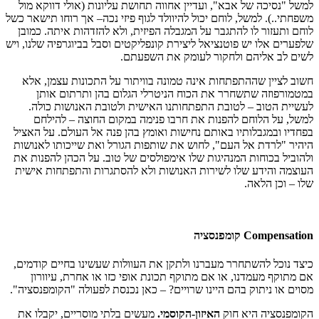
למשל "נסיכה של אבא", ועדיין אחווה תחושת עליונות (אולי דווקא מול
משפחתי..). למשל, לוחם יכול להיוולד לגוף פיזי נכה– אך רוחו תישאר כשל
לוחם ותעזור לו להתגבר על המגבלה הפיזית, ולא להזדהות איתה. כמובן
שלפערים אלו יש פוטנציאל ליצירת קונפליקטים וסבל בביוגרפיה שלנו, ויש
לשים לב אליהם ולחקור לעומק את השפעתם.
חשוב לציין שההתפתחות אינה טמונה בוויתור על התכונות עצמן, אלא
במטמורפוזה שתשחרר את הכוח הניטרלי הגלום בהן ותרתום אותן
לעשיית הטוב – לטובת התפתחותנו האישית ולטובת האנושות כולה.
למשל, על הלוחם להפנות את חרבו פנימה במקום החוצה – להילחם
בפחדיו ובמגבלותיו באותם נחישות ואומץ בהן פנה אל העולם. על האציל
היהיר "לרדת אל העם", לחוש את שותפות הגורל ואת שייכותו לאנושות
ולהוביל בכוחות המנהיגות שלו אימפולסים של טוב. על הכהן להפנות את
העוצמה והידע שלו לשירות האנושות ולא להסתגרות והתפתחות אישית
שלו – וכן הלאה.
Compensation
קומפנסציה
כיצד נוכל להשתחרר מעברנו ולתקן את העוולות שעשינו בחיים קודמים,
אם מתוקף מעמדנו, או אם מתוקף תכונת אופי כזו או אחרת, עיוורון
מסוים או ניתוק בהם היינו שרויים? – כאן נכנסת לפעולה "הקומפנסציה".
הקומפנסציה היא חוק
האיזון-הקוסמי.
מעשים בלתי מוסריים, יקבלו את