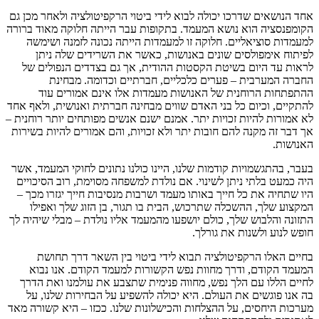
אחד הנושאים שדרכו יכולה לבוא לידי ביטוי הרקפיטולציה ולאחר מכן גם
הקומפנסציה הוא נושא המעמד. בתקופות עבר הייתה חלוקה מאוד ברורה
למעמדות סוציאליים. חלוקה זו למעמדות הייתה נכונה לזמנה ושימשה
לפיתוח אימפולסים שונים באנושות, כאשר את השרידים שלה ניתן
לראות עד היום בשיטת הקסטות ההודית, אך גם בצדדים הנפולים של
החברה המערבית – פערים כלכליים, חברתיים וכדומה. מבחינת
ההתפתחות הרוחנית של האנושות מעמדות אלו אינם אמורים עוד
להתקיים, וכיום כל בני האדם שווים מבחינה חברתית ואנושית, ולאף אחד
לא אמורות להיות זכויות יתר. אמנם ישנם אנשים מפותחים יותר רוחנית –
אך דבר זה מקנה להם חובות יתר ולא זכויות, והם אמורים להיות בשירות
האנושות.
בעבר, בהתגשמויות קודמות שלנו, היינו כולנו נתונים לחוקי המעמד, אשר
היה כמעט בלתי ניתן לשינוי. אם נולדת למשפחה מסוימת, רוב הסיכויים
היו שתחיה את כל חייך באותו מעמד ושרבות מנסיבות חייך יגזרו מכך –
המקצוע שלך, ההשכלה שתרכוש, הבית בו תגור, בן הזוג שלך ואפילו
התזונה והלבוש שלך, כולם יושפעו מהמעמד אליו נולדת – מבלי שיהיה לך
חופש לנוע ולשנות את גורלך.
בחיים האלו הרקפיטולציה תבוא לידי ביטוי בין השאר דרך תחושת
המעמד הקודם, ודרך מחוות נפש הקשורות למעמד הקודם. אנו נבוא
לחיים הללו עם הלך נפש, מחווה פנימית שתצבע את עולמנו ואת הדרך
בה אנו פוגשים את העולם. היא יכולה להשפיע על הבחירות שלנו, על
מערכות היחסים, על ההצלחות והכישלונות שלנו. ככזו – היא קשורה מאד