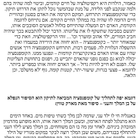
כאמור, הילדות היא רקפיטולציה על חיים קודמים, וביטוי למה שהיה בהם
ולמה שנקבע לפני הלידה, על מנת שבהמשך נוכל לתקן את הדרוש תיקון.
כדי שהקומפנסציה תתרחש, תמקם הקרמה את האדם בסגנון ובהוויית
חיים הדומה לזו שהיה בה במהלך החיים הקודם. אם נתייחס לדוגמה
הקודמת, האדם רם המעלה שהתייחס בזלזול לאנשים הסובבים אותו,
יתגשם בסביבה שתשקף לו את עליונותו. הדבר יכול להתבטא בכך שיהיה
חביב המורים, ילד אהוב ומוערך וכו'… זוהי הרקפיטולציה. וזאת כדי
שמאוחר יותר – כקומפנסציה – הוא יחווה את הירידה במעמדו ואת
ההשפלה הנלווית לה. פעמים רבות, תתרחש הקומפנסציה דרך אנשים
שהיו עם אותו האדם באינקרנציות קודמות – ונפגעו ממנו. הקומפנסציה
יכולה לבוא גם כפגם גופני שהאדם יתבייש בו, ויפגום בתחושת העליונות
שלו. הפגם לא חייב להיות גדול – אך האדם יחווה אותו כמפריע ביותר.
לדוגמא – פצעי בגרות, שיעור-יתר, קטנות קומה, גוף 'לא מושלם', וכן
הלאה.
דוגמא יפה לתהליך של קומפנסציה המביאה לתיקון הוא הסיפור הנפלא
על בן המלך והעני – סיפור מאת מארק טווין:
באנגליה חי לו ילד עני, שדמה לבן מלך כשתי טיפות מים. באחד הימים
הוא מתגלגל לפתח הארמון, וכשבן המלך רואה אותו, הוא מופתע מהדמיון
המובהק ביניהם. לאחר זמן מה בו הם משוחחים, בן המלך מציע לילד העני
להתחלף בבגדיהם, משום שבן המלך רוצה לבקר במקום מגוריו של הילד
העני, ולחוות את תנאי חייו וסביבתו. כך, הם מתחלפים בבגדים, ובן המלך