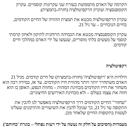
הקרמה של האדם מתממשת בעזרת שני עקרונות קוסמיים. עקרון
הקומפנסציה ועקרון הרקפיטולציה (חזרה-בתמצית).
עקרון הרקפיטולציה מבטא את תמצית ההוויה של החיים הקודמים,
בחיים הנוכחיים – עד גיל 21.
עקרון הקומפנסציה מבטא את הכמיהה הרוחנית לתיקון ולאיזון קרמתי
קוסמי על מעשים בלתי מוסריים, שנעשו על ידי האדם במהלכי חיים
קודמים.
רקפיטולציה
הילדות היא 'רקפיטולציה' (חזרה-בתמצית) של חיים קודמים. מגיל 21
האדם משתחרר יותר ויותר מהווית חייו הקודמים. עד אז, במידה רבה הוא
משחזר את חייו הקודמים מבחינת המהות – מחוות הנפש, האופן בו הוא
חווה את עצמו בעולם – ולא מבחינת האירועים החיצוניים.
"שחזור" החיים הקודמים דרך הרקפיטולציה מאפשר לנו להבין את
התקופה עד גיל 21, כך שנוכל להבין את השיעורים והתיקונים שעלינו
לעשות בתקופות החיים שלאחר מכן.
מעמדות (הסיכום על חלק זה נעשה על ידי רעות נפתלי – בוגרת 'כחותם')