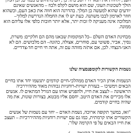
הולך לשכונות העוני, שם הוא מושם לקלס ולבוז – מהאנשים שאינם
יודעים שהוא למעשה בן המלך. בהדרגה הוא חווה את כאב העם, וכשהוא
חוזר לארמון לבבו משתנה. כעת יש לו את החמלה הנדרשת למלוך–
המלוכה אינה מעניקה לו זכות יתר, אלא יותר חובות כלפי אלו עליהם הוא
ממונה.
מבחינת האדם השלם –כל המקומות שבאנו מהם הם חלקיים: משרת,
נסיך, אביר, פשוטי עם, סוחרים, אצולה, כהונה– הם מלבושים. הם לא
האני-הנצחי. לכן, אם את/ה מזוהה עם זה, אתה חי חיים חד-צדדיים.
נשמות הקשורות לקומפנסציה שלנו
הנשמות אותן הכיר האדם ממהלכי-חיים קודמים יתגשמו יחד אתו בחיים
הבאים וימשיכו – בעזרת ישויות-רוחניות גבוהות מאוד מההיררכיה
הראשונה – לעצב את חייו, ולהפגיש אותו עם הגורל המתאים לו. אנשים
אלו מכירים את האדם היטב. יחסם אליו מבטא, בצורות שונות, את מה
שהיה בחיים קודמים.
"ואז, במשך תקופה ארוכה, נשמת האדם – יחד עם נשמות של אנשים
הקשורים אתו קרמתית, כמו גם עם ישויות רוחניות מההיררכיות – תעצב
את חייו הבאים על פי הקרמה שלו".
(שטיינר, יחסי קרמה 2 הרצאה…..)