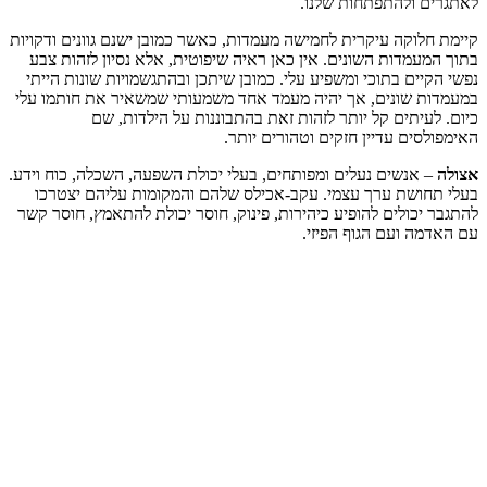
לאתגרים ולהתפתחות שלנו.
קיימת חלוקה עיקרית לחמישה מעמדות, כאשר כמובן ישנם גוונים ודקויות
בתוך המעמדות השונים. אין כאן ראיה שיפוטית, אלא נסיון לזהות צבע
נפשי הקיים בתוכי ומשפיע עלי. כמובן שיתכן ובהתגשמויות שונות הייתי
במעמדות שונים, אך יהיה מעמד אחד משמעותי שמשאיר את חותמו עלי
כיום. לעיתים קל יותר לזהות זאת בהתבוננות על הילדות, שם
האימפולסים עדיין חזקים וטהורים יותר.
אצולה
– אנשים נעלים ומפותחים, בעלי יכולת השפעה, השכלה, כוח וידע.
בעלי תחושת ערך עצמי. עקב-אכילס שלהם והמקומות עליהם יצטרכו
להתגבר יכולים להופיע כיהירות, פינוק, חוסר יכולת להתאמץ, חוסר קשר
עם האדמה ועם הגוף הפיזי.