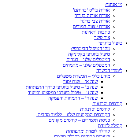
מי אנחנו?
אודות בי”ס ‘כחותם'
אודות אורנה בן דור
אודות צבי בריגר
אודות / צוות המורים
כתבות וראיונות
צור קשר
טיפול ביוגרפי
מהו הטיפול הביוגרפי?
טיפול ביוגרפי בקליניקה
המטפלים שלנו – בוגרים
המטפלים שלנו – מתמחים
לימודי הכשרה
מידע כללי – הכשרת מטפלים
שנה א' – שנת יסוד
שנה ב’ – טיפול ביוגרפי כדרך התפתחות
שנה ג’ – טיפול ביוגרפי כמקצוע וכייעוד
שנה ד’ – התמחות והעמקה
קורסים וסדנאות
קורסים וסדנאות
הקורסים המקוונים שלנו – ללמוד מהבית
כניסת תלמידים – קורסים מקוונים
קהילה לומדת
קהילה לומדת ומתפתחת
שעורים פתוחים בקבלה תשפ"ו