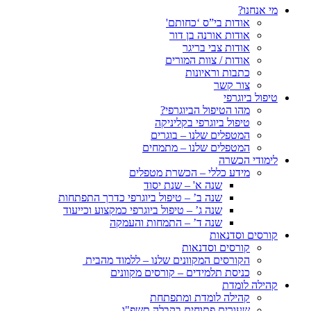
מי אנחנו?
אודות בי”ס ‘כחותם'
אודות אורנה בן דור
אודות צבי בריגר
אודות / צוות המורים
כתבות וראיונות
צור קשר
טיפול ביוגרפי
מהו הטיפול הביוגרפי?
טיפול ביוגרפי בקליניקה
המטפלים שלנו – בוגרים
המטפלים שלנו – מתמחים
לימודי הכשרה
מידע כללי – הכשרת מטפלים
שנה א' – שנת יסוד
שנה ב’ – טיפול ביוגרפי כדרך התפתחות
שנה ג’ – טיפול ביוגרפי כמקצוע וכייעוד
שנה ד’ – התמחות והעמקה
קורסים וסדנאות
קורסים וסדנאות
הקורסים המקוונים שלנו – ללמוד מהבית
כניסת תלמידים – קורסים מקוונים
קהילה לומדת
קהילה לומדת ומתפתחת
שעורים פתוחים בקבלה תשפ"ו