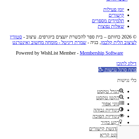
יומן פעילות
קישורים
תלמידים מספרים
שאלות נפוצות
© 2026 כחותם – בית ספר להכשרת יועצים ביוגרפים. עיצוב -
סטודיו
לעיצוב הלית קלכמן
, בניה -
שמרת דיגיטל - מומחה מחשוב ואינטרנט
Powered by WishList Member -
Membership Software
דילוג לתוכן
פתח סרגל נגישות
כלי נגישות
הגדל טקסט
הקטן טקסט
גווני אפור
ניגודיות גבוהה
ניגודיות הפוכה
רקע בהיר
הדגשת קישורים
פונט קריא