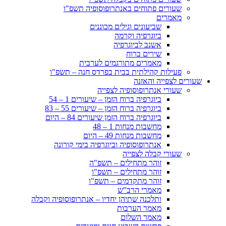
שעורים פתוחים באנתרופוסופיה תשפ"ו
מאמרים
שביעונים וגילים מכוננים
ביוגרפיה וקרמה
אשנב לביוגרפיה
שירים ברוח
מאמרים מתורגמים לערבית
פעילות קהילתית בבית בפרדס חנה – תשפ"ו
שעורים לצפייה והאזנה
שעורי אנתרופוסופיה לצפייה
ביוגרפיה ברוח הזמן – שיעורים 1 – 54
ביוגרפיה ברוח הזמן – שיעורים 55 – 83
ביוגרפיה ברוח הזמן שיעורים 84 – היום
מחשבות מנחות 1 – 48
מחשבות מנחות 49 – היום
אנתרופוסופיה וביוגרפיה בימי קורונה
שעורי קבלה לצפייה
זוהר מתחילים – תשפ"ה
זוהר מתחילים – תשפ"ו
זוהר מתקדמים – תשפ"ו
מאמרי הרב"ש
ותלכנה שתיהן יחדיו – אנתרופוסופיה וקבלה
מאמר הערבות
מאמר השלום