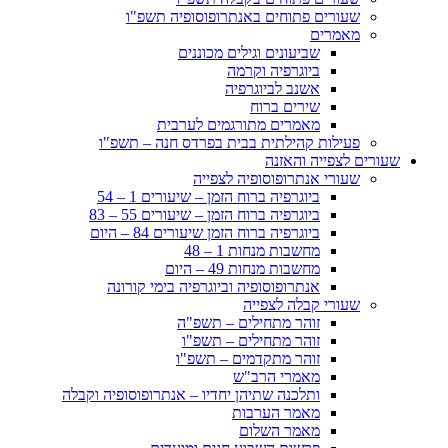
שעורים פתוחים באנתרופוסופיה תשפ"ו
מאמרים
שביעונים וגילים מכוננים
ביוגרפיה וקרמה
אשנב לביוגרפיה
שירים ברוח
מאמרים מתורגמים לערבית
פעילות קהילתית בבית בפרדס חנה – תשפ"ו
שעורים לצפייה והאזנה
שעורי אנתרופוסופיה לצפייה
ביוגרפיה ברוח הזמן – שיעורים 1 – 54
ביוגרפיה ברוח הזמן – שיעורים 55 – 83
ביוגרפיה ברוח הזמן שיעורים 84 – היום
מחשבות מנחות 1 – 48
מחשבות מנחות 49 – היום
אנתרופוסופיה וביוגרפיה בימי קורונה
שעורי קבלה לצפייה
זוהר מתחילים – תשפ"ה
זוהר מתחילים – תשפ"ו
זוהר מתקדמים – תשפ"ו
מאמרי הרב"ש
ותלכנה שתיהן יחדיו – אנתרופוסופיה וקבלה
מאמר הערבות
מאמר השלום