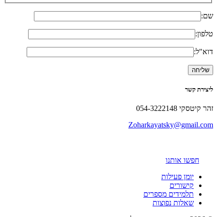
שם:
טלפון:
דוא"ל:
ליצירת קשר
זהר קיטסקי 054-3222148
Zoharkayatsky@gmail.com
חפשו אותנו
יומן פעילות
קישורים
תלמידים מספרים
שאלות נפוצות