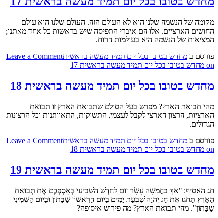
מחדש בטובו בכל יום תמיד מעשה בראשית 17
מקומה של הנשמה שלנו הוא לא העולם הזה. העולם שלנו הוא עולם
החושים הארציים. אלו הם איברי התפיסה שיש בראשות כל אחד מאתנו;
המציאות של הנשמה היא בעולמות הרוח.
פורסם ב
מחדש בטובו בכל יום תמיד מעשה בראשית
Leave a Comment
on מחדש בטובו בכל יום תמיד מעשה בראשית 17
מחדש בטובו בכל יום תמיד מעשה בראשית 18
מהי תבואת הארץ? מפרש בעל הסולם שתבואת הארץ זו תבואת
הארציות, הרצון הארצי לקבל לעצמי, התשוקות, התאוותנות וכל הרצונות
הגדולים.
פורסם ב
מחדש בטובו בכל יום תמיד מעשה בראשית
Leave a Comment
on מחדש בטובו בכל יום תמיד מעשה בראשית 18
מחדש בטובו בכל יום תמיד מעשה בראשית 19
חג האסיף: "אַךְ בַּחֲמִשָּׁה עָשָׂר יוֹם לַחֹדֶשׁ הַשְּׁבִיעִי בְּאָסְפְּכֶם אֶת תְּבוּאַת
הָאָרֶץ תָּחֹגּוּ אֶת חַג יְהוָה שִׁבְעַת יָמִים בַּיּוֹם הָרִאשׁוֹן שַׁבָּתוֹן וּבַיּוֹם הַשְּׁמִינִי
שַׁבָּתוֹן". מהי תבואת הארץ? מה פירוש איסופה?