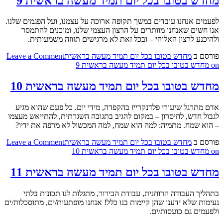
מחדש בטובו בכל יום תמיד מעשה בראשית 9
לפעמים אנחנו עובדים במשך תקופה ארוכה על עצמנו, ועל הפגמים שלנו.
אנו חשים שאנחנו מוותרים על הרצון העצמי שלנו, ומוכנים להתמסר
ולהיכנע לרצון האלוהי – ובכל זאת לא מרגישים תזוזה משמעותית.
פורסם ב
מחדש בטובו בכל יום תמיד מעשה בראשית
Leave a Comment
on מחדש בטובו בכל יום תמיד מעשה בראשית 9
מחדש בטובו בכל יום תמיד מעשה בראשית 10
אדם מתרגל שיעורי פלדנקרייז בהקפדה, מידי יום. כל פעם שהוא מגיע
לגבול חדש, לחיסרון – במקום להגיב בתגובה השגרתית, להתייאש מעצמו
– הוא שמח. מתמיה: למה הוא שמח, למה המכשול לא מרפה את ידיו?
פורסם ב
מחדש בטובו בכל יום תמיד מעשה בראשית
Leave a Comment
on מחדש בטובו בכל יום תמיד מעשה בראשית 10
מחדש בטובו בכל יום תמיד מעשה בראשית 11
בתהליך העבודה הרוחנית, עבודת הבירור, מתגלות לנו תכונות בלתי
נעימות שלא ידענו שהן קיימות בנו כלל! אנחנו מופתעות/ים, מתוסכלות/ים
ולפעמים גם כועסות/ים.