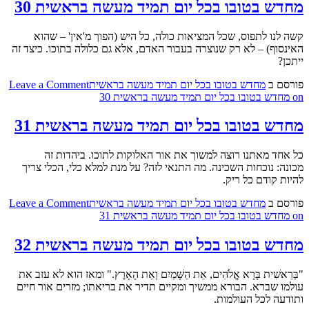
מחדש בטובו בכל יום תמיד מעשה בראשית 30
קשה לנו לתפוס, שכל המציאות כולה, כל היש (הפוך מ'אין' – שהוא
האינסוף) – לא רק שנוצרה בעבור האדם, אלא גם כלולה בתוכו. כיצד זה
ייתכן?
פורסם ב
מחדש בטובו בכל יום תמיד מעשה בראשית
Leave a Comment
on מחדש בטובו בכל יום תמיד מעשה בראשית 30
מחדש בטובו בכל יום תמיד מעשה בראשית 31
כל אחד מאתנו רוצה למשוך את אור האלוקות לתוכו. ביהדות זה
מכונה: נוכחות השכינה. מה התנאי לזה? על מנת למלא כלי, הכלי צריך
להיות קודם כל ריק.
פורסם ב
מחדש בטובו בכל יום תמיד מעשה בראשית
Leave a Comment
on מחדש בטובו בכל יום תמיד מעשה בראשית 31
מחדש בטובו בכל יום תמיד מעשה בראשית 32
"בְּרֵאשִׁית בָּרָא אֱלֹהִים, אֵת הַשָּׁמַיִם וְאֵת הָאָרֶץ." ומאז הוא לא עזב את
עולמו שברא. הבורא ממשיך ומקיים תדיר את בריאתו; מזרים אור חיים
ותודעה לכל העולמות.