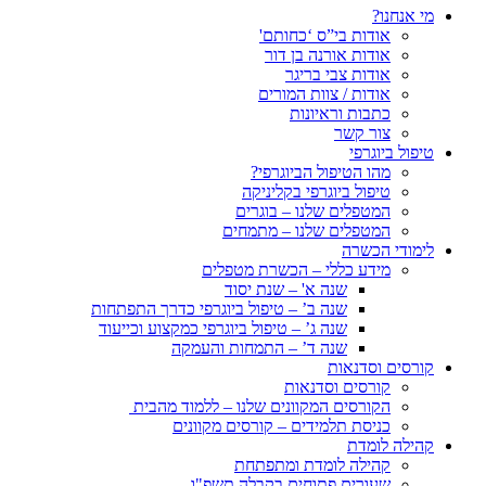
מי אנחנו?
אודות בי”ס ‘כחותם'
אודות אורנה בן דור
אודות צבי בריגר
אודות / צוות המורים
כתבות וראיונות
צור קשר
טיפול ביוגרפי
מהו הטיפול הביוגרפי?
טיפול ביוגרפי בקליניקה
המטפלים שלנו – בוגרים
המטפלים שלנו – מתמחים
לימודי הכשרה
מידע כללי – הכשרת מטפלים
שנה א' – שנת יסוד
שנה ב’ – טיפול ביוגרפי כדרך התפתחות
שנה ג’ – טיפול ביוגרפי כמקצוע וכייעוד
שנה ד’ – התמחות והעמקה
קורסים וסדנאות
קורסים וסדנאות
הקורסים המקוונים שלנו – ללמוד מהבית
כניסת תלמידים – קורסים מקוונים
קהילה לומדת
קהילה לומדת ומתפתחת
שעורים פתוחים בקבלה תשפ"ו