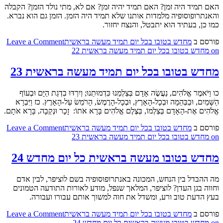
האם תמיד היה זמן? האם תמיד יהיה זמן? אם לא, מתי נולד הזמן? הקבלה
והאנתרופוסופיה מלמדות אותנו שלא תמיד היה הזמן. הזמן גם הוא נברא.
כמו כן, בעתיד הוא יתבטל, והנצח יחזור.
פורסם ב
מחדש בטובו בכל יום תמיד מעשה בראשית
Leave a Comment
on מחדש בטובו בכל יום תמיד מעשה בראשית 22
מחדש בטובו בכל יום תמיד מעשה בראשית 23
כו וַיֹּאמֶר אֱלֹהִים, נַעֲשֶׂה אָדָם בְּצַלְמֵנוּ כִּדְמוּתֵנוּ; וְיִרְדּוּ בִדְגַת הַיָּם וּבְעוֹף
הַשָּׁמַיִם, וּבַבְּהֵמָה וּבְכָל-הָאָרֶץ, וּבְכָל-הָרֶמֶשׂ, הָרֹמֵשׂ עַל-הָאָרֶץ. כז וַיִּבְרָא
אֱלֹהִים אֶת-הָאָדָם בְּצַלְמוֹ, בְּצֶלֶם אֱלֹהִים בָּרָא אֹתוֹ: זָכָר וּנְקֵבָה, בָּרָא אֹתָם.
פורסם ב
מחדש בטובו בכל יום תמיד מעשה בראשית
Leave a Comment
on מחדש בטובו בכל יום תמיד מעשה בראשית 23
מחדש בטובו מעשה בראשית כל יום מחדש 24
מה ההבדל בין הנחש, המכונה באנתרופוסופיה בשם לוציפר, לבין אדם
וחווה בגן העדן? לוציפר, המלאך שנפל, מודע לאורות התודעה הטמונים
בעץ הדעת טוב ורע, ומשדל את חוה למשוך אותם עבורו ועבורה.
פורסם ב
מחדש בטובו בכל יום תמיד מעשה בראשית
Leave a Comment
on מחדש בטובו מעשה בראשית כל יום מחדש 24