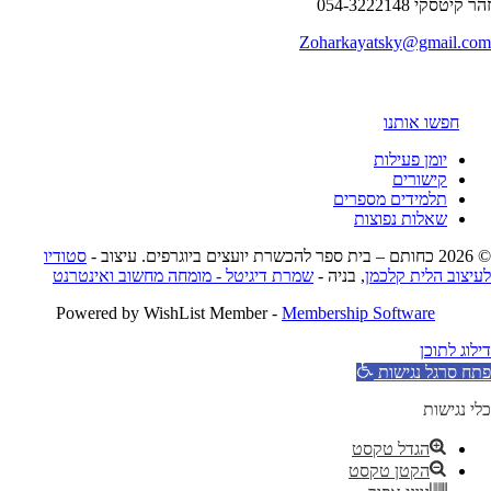
הר קיטסקי 054-3222148
Zoharkayatsky@gmail.co
חפשו אותנו
יומן פעילות
קישורים
תלמידים מספרים
שאלות נפוצות
כחותם – בית ספר להכשרת יועצים ביוגרפים. עיצוב -
סטודיו
עיצוב הלית קלכמן
, בניה -
שמרת דיגיטל - מומחה מחשוב ואינטרנט
Powered by WishList Member -
Membership Software
ילוג לתוכן
תח סרגל נגישות
לי נגישות
הגדל טקסט
הקטן טקסט