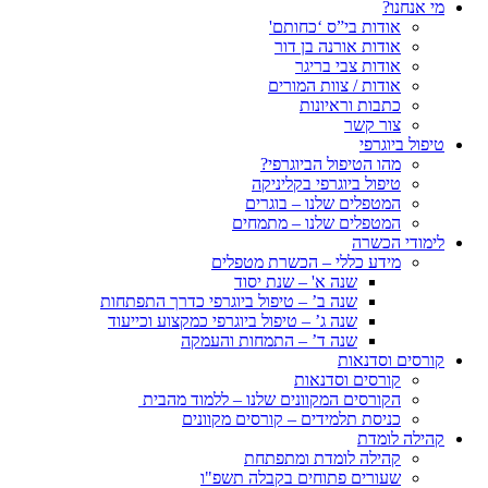
מי אנחנו?
אודות בי”ס ‘כחותם'
אודות אורנה בן דור
אודות צבי בריגר
אודות / צוות המורים
כתבות וראיונות
צור קשר
טיפול ביוגרפי
מהו הטיפול הביוגרפי?
טיפול ביוגרפי בקליניקה
המטפלים שלנו – בוגרים
המטפלים שלנו – מתמחים
לימודי הכשרה
מידע כללי – הכשרת מטפלים
שנה א' – שנת יסוד
שנה ב’ – טיפול ביוגרפי כדרך התפתחות
שנה ג’ – טיפול ביוגרפי כמקצוע וכייעוד
שנה ד’ – התמחות והעמקה
קורסים וסדנאות
קורסים וסדנאות
הקורסים המקוונים שלנו – ללמוד מהבית
כניסת תלמידים – קורסים מקוונים
קהילה לומדת
קהילה לומדת ומתפתחת
שעורים פתוחים בקבלה תשפ"ו