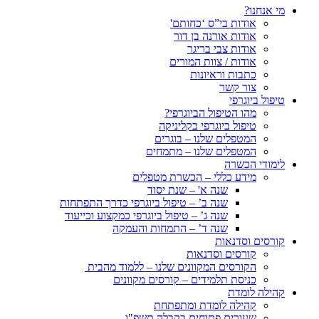
מי אנחנו?
אודות בי”ס ‘כחותם'
אודות אורנה בן דור
אודות צבי בריגר
אודות / צוות המורים
כתבות וראיונות
צור קשר
טיפול ביוגרפי
מהו הטיפול הביוגרפי?
טיפול ביוגרפי בקליניקה
המטפלים שלנו – בוגרים
המטפלים שלנו – מתמחים
לימודי הכשרה
מידע כללי – הכשרת מטפלים
שנה א' – שנת יסוד
שנה ב’ – טיפול ביוגרפי כדרך התפתחות
שנה ג’ – טיפול ביוגרפי כמקצוע וכייעוד
שנה ד’ – התמחות והעמקה
קורסים וסדנאות
קורסים וסדנאות
הקורסים המקוונים שלנו – ללמוד מהבית
כניסת תלמידים – קורסים מקוונים
קהילה לומדת
קהילה לומדת ומתפתחת
שעורים פתוחים בקבלה תשפ"ו