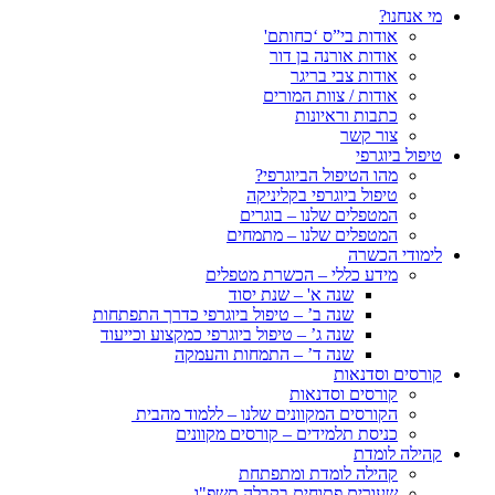
מי אנחנו?
אודות בי”ס ‘כחותם'
אודות אורנה בן דור
אודות צבי בריגר
אודות / צוות המורים
כתבות וראיונות
צור קשר
טיפול ביוגרפי
מהו הטיפול הביוגרפי?
טיפול ביוגרפי בקליניקה
המטפלים שלנו – בוגרים
המטפלים שלנו – מתמחים
לימודי הכשרה
מידע כללי – הכשרת מטפלים
שנה א' – שנת יסוד
שנה ב’ – טיפול ביוגרפי כדרך התפתחות
שנה ג’ – טיפול ביוגרפי כמקצוע וכייעוד
שנה ד’ – התמחות והעמקה
קורסים וסדנאות
קורסים וסדנאות
הקורסים המקוונים שלנו – ללמוד מהבית
כניסת תלמידים – קורסים מקוונים
קהילה לומדת
קהילה לומדת ומתפתחת
שעורים פתוחים בקבלה תשפ"ו