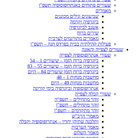
שעורים פתוחים באנתרופוסופיה תשפ"ו
מאמרים
שביעונים וגילים מכוננים
ביוגרפיה וקרמה
אשנב לביוגרפיה
שירים ברוח
מאמרים מתורגמים לערבית
פעילות קהילתית בבית בפרדס חנה – תשפ"ו
שעורים לצפייה והאזנה
שעורי אנתרופוסופיה לצפייה
ביוגרפיה ברוח הזמן – שיעורים 1 – 54
ביוגרפיה ברוח הזמן – שיעורים 55 – 83
ביוגרפיה ברוח הזמן שיעורים 84 – היום
מחשבות מנחות 1 – 48
מחשבות מנחות 49 – היום
אנתרופוסופיה וביוגרפיה בימי קורונה
שעורי קבלה לצפייה
זוהר מתחילים – תשפ"ה
זוהר מתחילים – תשפ"ו
זוהר מתקדמים – תשפ"ו
מאמרי הרב"ש
ותלכנה שתיהן יחדיו – אנתרופוסופיה וקבלה
מאמר הערבות
מאמר השלום