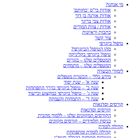
מי אנחנו?
אודות בי”ס ‘כחותם'
אודות אורנה בן דור
אודות צבי בריגר
אודות / צוות המורים
כתבות וראיונות
צור קשר
טיפול ביוגרפי
מהו הטיפול הביוגרפי?
טיפול ביוגרפי בקליניקה
המטפלים שלנו – בוגרים
המטפלים שלנו – מתמחים
לימודי הכשרה
מידע כללי – הכשרת מטפלים
שנה א' – שנת יסוד
שנה ב’ – טיפול ביוגרפי כדרך התפתחות
שנה ג’ – טיפול ביוגרפי כמקצוע וכייעוד
שנה ד’ – התמחות והעמקה
קורסים וסדנאות
קורסים וסדנאות
הקורסים המקוונים שלנו – ללמוד מהבית
כניסת תלמידים – קורסים מקוונים
קהילה לומדת
קהילה לומדת ומתפתחת
שעורים פתוחים בקבלה תשפ"ו