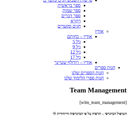
פרשות השבוע חגים ומועדים
ספר בראשית
ספר שמות
ספר דברים
ויקרא
חגים ומועדים
אודיו
אודיו – כחותם
גיל 5
גיל 9
גיל 12
גיל 17
אודיו – רודולף שטיינר
חנות ספרים
חנות הספרים שלנו
חנות ספרי הלימוד שלנו
Team Management
[wlm_team_management]
הטיפול הביוגרפי – תרפיה על פי הביוגרפיה הייחודית לך