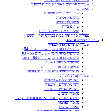
שעורים פתוחים באנתרופוסופיה תשפ"ו
מאמרים
שביעונים וגילים מכוננים
ביוגרפיה וקרמה
אשנב לביוגרפיה
שירים ברוח
מאמרים מתורגמים לערבית
פעילות קהילתית בבית בפרדס חנה – תשפ"ו
שעורים לצפייה והאזנה
שעורי אנתרופוסופיה לצפייה
ביוגרפיה ברוח הזמן – שיעורים 1 – 54
ביוגרפיה ברוח הזמן – שיעורים 55 – 83
ביוגרפיה ברוח הזמן שיעורים 84 – היום
מחשבות מנחות 1 – 48
מחשבות מנחות 49 – היום
אנתרופוסופיה וביוגרפיה בימי קורונה
שעורי קבלה לצפייה
זוהר מתחילים – תשפ"ה
זוהר מתחילים – תשפ"ו
זוהר מתקדמים – תשפ"ו
מאמרי הרב"ש
ותלכנה שתיהן יחדיו – אנתרופוסופיה וקבלה
מאמר הערבות
מאמר השלום