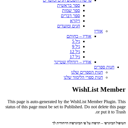
פרשות השבוע חגים ומועדים
ספר בראשית
ספר שמות
ספר דברים
ויקרא
חגים ומועדים
אודיו
אודיו – כחותם
גיל 5
גיל 9
גיל 12
גיל 17
אודיו – רודולף שטיינר
חנות ספרים
חנות הספרים שלנו
חנות ספרי הלימוד שלנו
WishList Member
This page is auto-generated by the WishList Member Plugin. This
status of this page must be set to Published. Do not delete this page
or put it to Trash.
הטיפול הביוגרפי – תרפיה על פי הביוגרפיה הייחודית לך