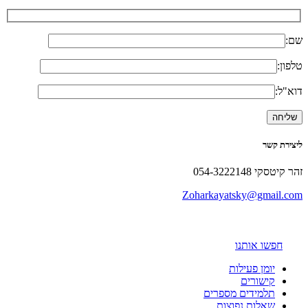
שם:
טלפון:
דוא"ל:
ליצירת קשר
זהר קיטסקי 054-3222148
Zoharkayatsky@gmail.com
חפשו אותנו
יומן פעילות
קישורים
תלמידים מספרים
שאלות נפוצות