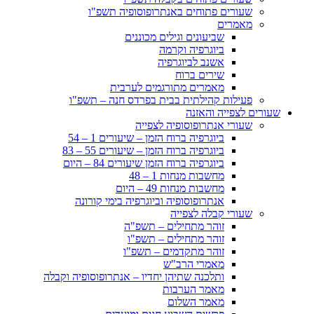
שעורים פתוחים באנתרופוסופיה תשפ"ו
מאמרים
שביעונים וגילים מכוננים
ביוגרפיה וקרמה
אשנב לביוגרפיה
שירים ברוח
מאמרים מתורגמים לערבית
פעילות קהילתית בבית בפרדס חנה – תשפ"ו
שעורים לצפייה והאזנה
שעורי אנתרופוסופיה לצפייה
ביוגרפיה ברוח הזמן – שיעורים 1 – 54
ביוגרפיה ברוח הזמן – שיעורים 55 – 83
ביוגרפיה ברוח הזמן שיעורים 84 – היום
מחשבות מנחות 1 – 48
מחשבות מנחות 49 – היום
אנתרופוסופיה וביוגרפיה בימי קורונה
שעורי קבלה לצפייה
זוהר מתחילים – תשפ"ה
זוהר מתחילים – תשפ"ו
זוהר מתקדמים – תשפ"ו
מאמרי הרב"ש
ותלכנה שתיהן יחדיו – אנתרופוסופיה וקבלה
מאמר הערבות
מאמר השלום