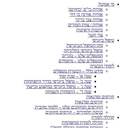
מי אנחנו?
אודות בי”ס ‘כחותם'
אודות אורנה בן דור
אודות צבי בריגר
אודות / צוות המורים
כתבות וראיונות
צור קשר
טיפול ביוגרפי
מהו הטיפול הביוגרפי?
טיפול ביוגרפי בקליניקה
המטפלים שלנו – בוגרים
המטפלים שלנו – מתמחים
לימודי הכשרה
מידע כללי – הכשרת מטפלים
שנה א' – שנת יסוד
שנה ב’ – טיפול ביוגרפי כדרך התפתחות
שנה ג’ – טיפול ביוגרפי כמקצוע וכייעוד
שנה ד’ – התמחות והעמקה
קורסים וסדנאות
קורסים וסדנאות
הקורסים המקוונים שלנו – ללמוד מהבית
כניסת תלמידים – קורסים מקוונים
קהילה לומדת
קהילה לומדת ומתפתחת
שעורים פתוחים בקבלה תשפ"ו