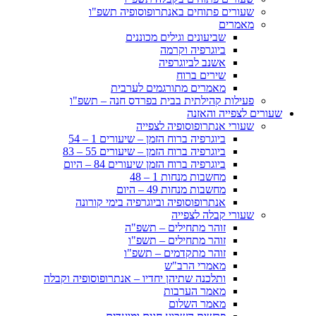
שעורים פתוחים באנתרופוסופיה תשפ"ו
מאמרים
שביעונים וגילים מכוננים
ביוגרפיה וקרמה
אשנב לביוגרפיה
שירים ברוח
מאמרים מתורגמים לערבית
פעילות קהילתית בבית בפרדס חנה – תשפ"ו
שעורים לצפייה והאזנה
שעורי אנתרופוסופיה לצפייה
ביוגרפיה ברוח הזמן – שיעורים 1 – 54
ביוגרפיה ברוח הזמן – שיעורים 55 – 83
ביוגרפיה ברוח הזמן שיעורים 84 – היום
מחשבות מנחות 1 – 48
מחשבות מנחות 49 – היום
אנתרופוסופיה וביוגרפיה בימי קורונה
שעורי קבלה לצפייה
זוהר מתחילים – תשפ"ה
זוהר מתחילים – תשפ"ו
זוהר מתקדמים – תשפ"ו
מאמרי הרב"ש
ותלכנה שתיהן יחדיו – אנתרופוסופיה וקבלה
מאמר הערבות
מאמר השלום