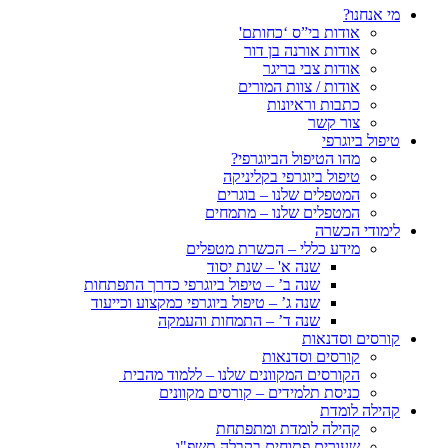
מי אנחנו?
אודות בי”ס ‘כחותם'
אודות אורנה בן דור
אודות צבי בריגר
אודות / צוות המורים
כתבות וראיונות
צור קשר
טיפול ביוגרפי
מהו הטיפול הביוגרפי?
טיפול ביוגרפי בקליניקה
המטפלים שלנו – בוגרים
המטפלים שלנו – מתמחים
לימודי הכשרה
מידע כללי – הכשרת מטפלים
שנה א' – שנת יסוד
שנה ב’ – טיפול ביוגרפי כדרך התפתחות
שנה ג’ – טיפול ביוגרפי כמקצוע וכייעוד
שנה ד’ – התמחות והעמקה
קורסים וסדנאות
קורסים וסדנאות
הקורסים המקוונים שלנו – ללמוד מהבית
כניסת תלמידים – קורסים מקוונים
קהילה לומדת
קהילה לומדת ומתפתחת
שעורים פתוחים בקבלה תשפ"ו