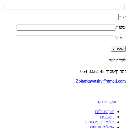
שם:
טלפון:
דוא"ל:
ליצירת קשר
זהר קיטסקי 054-3222148
Zoharkayatsky@gmail.com
חפשו אותנו
יומן פעילות
קישורים
תלמידים מספרים
שאלות נפוצות