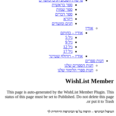
פרשות השבוע חגים ומועדים
ספר בראשית
ספר שמות
ספר דברים
ויקרא
חגים ומועדים
אודיו
אודיו – כחותם
גיל 5
גיל 9
גיל 12
גיל 17
אודיו – רודולף שטיינר
חנות ספרים
חנות הספרים שלנו
חנות ספרי הלימוד שלנו
WishList Member
This page is auto-generated by the WishList Member Plugin. This
status of this page must be set to Published. Do not delete this page
or put it to Trash.
הטיפול הביוגרפי – תרפיה על פי הביוגרפיה הייחודית לך