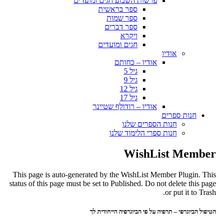
פרשות השבוע חגים ומועדים
ספר בראשית
ספר שמות
ספר דברים
ויקרא
חגים ומועדים
אודיו
אודיו – כחותם
גיל 5
גיל 9
גיל 12
גיל 17
אודיו – רודולף שטיינר
חנות ספרים
חנות הספרים שלנו
חנות ספרי הלימוד שלנו
WishList Member
This page is auto-generated by the WishList Member Plugin. This
status of this page must be set to Published. Do not delete this page
or put it to Trash.
הטיפול הביוגרפי – תרפיה על פי הביוגרפיה הייחודית לך