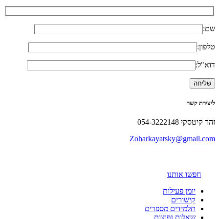
שם:
טלפון:
דוא"ל:
ליצירת קשר
זהר קיטסקי 054-3222148
Zoharkayatsky@gmail.com
חפשו אותנו
יומן פעילות
קישורים
תלמידים מספרים
שאלות נפוצות