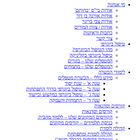
מי אנחנו?
אודות בי”ס ‘כחותם'
אודות אורנה בן דור
אודות צבי בריגר
אודות / צוות המורים
כתבות וראיונות
צור קשר
טיפול ביוגרפי
מהו הטיפול הביוגרפי?
טיפול ביוגרפי בקליניקה
המטפלים שלנו – בוגרים
המטפלים שלנו – מתמחים
לימודי הכשרה
מידע כללי – הכשרת מטפלים
שנה א' – שנת יסוד
שנה ב’ – טיפול ביוגרפי כדרך התפתחות
שנה ג’ – טיפול ביוגרפי כמקצוע וכייעוד
שנה ד’ – התמחות והעמקה
קורסים וסדנאות
קורסים וסדנאות
הקורסים המקוונים שלנו – ללמוד מהבית
כניסת תלמידים – קורסים מקוונים
קהילה לומדת
קהילה לומדת ומתפתחת
שעורים פתוחים בקבלה תשפ"ו