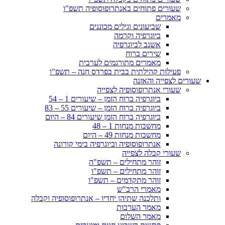
שעורים פתוחים באנתרופוסופיה תשפ"ו
מאמרים
שביעונים וגילים מכוננים
ביוגרפיה וקרמה
אשנב לביוגרפיה
שירים ברוח
מאמרים מתורגמים לערבית
פעילות קהילתית בבית בפרדס חנה – תשפ"ו
שעורים לצפייה והאזנה
שעורי אנתרופוסופיה לצפייה
ביוגרפיה ברוח הזמן – שיעורים 1 – 54
ביוגרפיה ברוח הזמן – שיעורים 55 – 83
ביוגרפיה ברוח הזמן שיעורים 84 – היום
מחשבות מנחות 1 – 48
מחשבות מנחות 49 – היום
אנתרופוסופיה וביוגרפיה בימי קורונה
שעורי קבלה לצפייה
זוהר מתחילים – תשפ"ה
זוהר מתחילים – תשפ"ו
זוהר מתקדמים – תשפ"ו
מאמרי הרב"ש
ותלכנה שתיהן יחדיו – אנתרופוסופיה וקבלה
מאמר הערבות
מאמר השלום