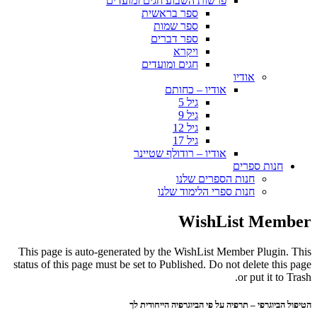
פרשות השבוע חגים ומועדים
ספר בראשית
ספר שמות
ספר דברים
ויקרא
חגים ומועדים
אודיו
אודיו – כחותם
גיל 5
גיל 9
גיל 12
גיל 17
אודיו – רודולף שטיינר
חנות ספרים
חנות הספרים שלנו
חנות ספרי הלימוד שלנו
WishList Member
This page is auto-generated by the WishList Member Plugin. This
status of this page must be set to Published. Do not delete this page
or put it to Trash.
הטיפול הביוגרפי – תרפיה על פי הביוגרפיה הייחודית לך