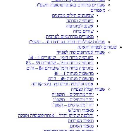
שעורים פתוחים באנתרופוסופיה תשפ"ו
מאמרים
שביעונים וגילים מכוננים
ביוגרפיה וקרמה
אשנב לביוגרפיה
שירים ברוח
מאמרים מתורגמים לערבית
פעילות קהילתית בבית בפרדס חנה – תשפ"ו
שעורים לצפייה והאזנה
שעורי אנתרופוסופיה לצפייה
ביוגרפיה ברוח הזמן – שיעורים 1 – 54
ביוגרפיה ברוח הזמן – שיעורים 55 – 83
ביוגרפיה ברוח הזמן שיעורים 84 – היום
מחשבות מנחות 1 – 48
מחשבות מנחות 49 – היום
אנתרופוסופיה וביוגרפיה בימי קורונה
שעורי קבלה לצפייה
זוהר מתחילים – תשפ"ה
זוהר מתחילים – תשפ"ו
זוהר מתקדמים – תשפ"ו
מאמרי הרב"ש
ותלכנה שתיהן יחדיו – אנתרופוסופיה וקבלה
מאמר הערבות
מאמר השלום