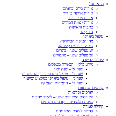
מי אנחנו?
אודות בי”ס ‘כחותם'
אודות אורנה בן דור
אודות צבי בריגר
אודות / צוות המורים
כתבות וראיונות
צור קשר
טיפול ביוגרפי
מהו הטיפול הביוגרפי?
טיפול ביוגרפי בקליניקה
המטפלים שלנו – בוגרים
המטפלים שלנו – מתמחים
לימודי הכשרה
מידע כללי – הכשרת מטפלים
שנה א' – שנת יסוד
שנה ב’ – טיפול ביוגרפי כדרך התפתחות
שנה ג’ – טיפול ביוגרפי כמקצוע וכייעוד
שנה ד’ – התמחות והעמקה
קורסים וסדנאות
קורסים וסדנאות
הקורסים המקוונים שלנו – ללמוד מהבית
כניסת תלמידים – קורסים מקוונים
קהילה לומדת
קהילה לומדת ומתפתחת
שעורים פתוחים בקבלה תשפ"ו