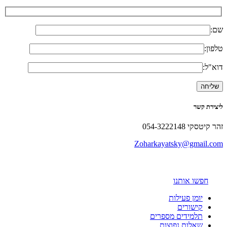
שם:
טלפון:
דוא"ל:
ליצירת קשר
זהר קיטסקי 054-3222148
Zoharkayatsky@gmail.com
חפשו אותנו
יומן פעילות
קישורים
תלמידים מספרים
שאלות נפוצות