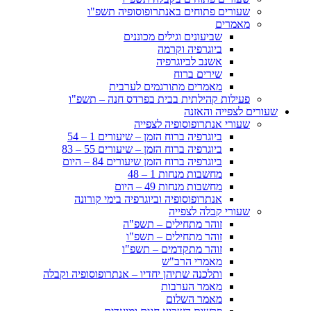
שעורים פתוחים באנתרופוסופיה תשפ"ו
מאמרים
שביעונים וגילים מכוננים
ביוגרפיה וקרמה
אשנב לביוגרפיה
שירים ברוח
מאמרים מתורגמים לערבית
פעילות קהילתית בבית בפרדס חנה – תשפ"ו
שעורים לצפייה והאזנה
שעורי אנתרופוסופיה לצפייה
ביוגרפיה ברוח הזמן – שיעורים 1 – 54
ביוגרפיה ברוח הזמן – שיעורים 55 – 83
ביוגרפיה ברוח הזמן שיעורים 84 – היום
מחשבות מנחות 1 – 48
מחשבות מנחות 49 – היום
אנתרופוסופיה וביוגרפיה בימי קורונה
שעורי קבלה לצפייה
זוהר מתחילים – תשפ"ה
זוהר מתחילים – תשפ"ו
זוהר מתקדמים – תשפ"ו
מאמרי הרב"ש
ותלכנה שתיהן יחדיו – אנתרופוסופיה וקבלה
מאמר הערבות
מאמר השלום