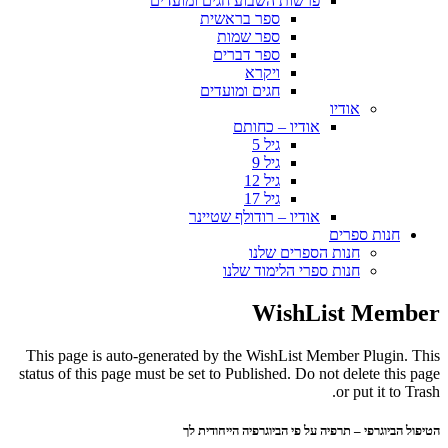
פרשות השבוע חגים ומועדים
ספר בראשית
ספר שמות
ספר דברים
ויקרא
חגים ומועדים
אודיו
אודיו – כחותם
גיל 5
גיל 9
גיל 12
גיל 17
אודיו – רודולף שטיינר
חנות ספרים
חנות הספרים שלנו
חנות ספרי הלימוד שלנו
WishList Member
This page is auto-generated by the WishList Member Plugin. This
status of this page must be set to Published. Do not delete this page
or put it to Trash.
הטיפול הביוגרפי – תרפיה על פי הביוגרפיה הייחודית לך