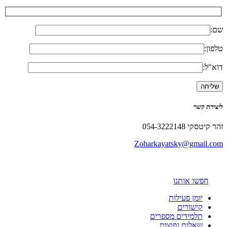
שם:
טלפון:
דוא"ל:
ליצירת קשר
זהר קיטסקי 054-3222148
Zoharkayatsky@gmail.com
חפשו אותנו
יומן פעילות
קישורים
תלמידים מספרים
שאלות נפוצות