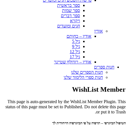
פרשות השבוע חגים ומועדים
ספר בראשית
ספר שמות
ספר דברים
ויקרא
חגים ומועדים
אודיו
אודיו – כחותם
גיל 5
גיל 9
גיל 12
גיל 17
אודיו – רודולף שטיינר
חנות ספרים
חנות הספרים שלנו
חנות ספרי הלימוד שלנו
WishList Member
This page is auto-generated by the WishList Member Plugin. This
status of this page must be set to Published. Do not delete this page
or put it to Trash.
הטיפול הביוגרפי – תרפיה על פי הביוגרפיה הייחודית לך