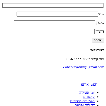
שם:
טלפון:
דוא"ל:
ליצירת קשר
זהר קיטסקי 054-3222148
Zoharkayatsky@gmail.com
חפשו אותנו
יומן פעילות
קישורים
תלמידים מספרים
שאלות נפוצות