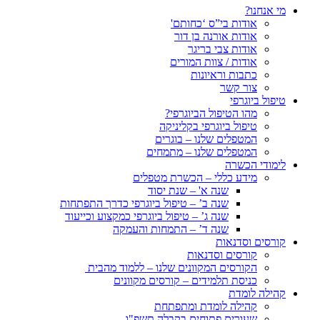
מי אנחנו?
אודות בי”ס ‘כחותם'
אודות אורנה בן דור
אודות צבי בריגר
אודות / צוות המורים
כתבות וראיונות
צור קשר
טיפול ביוגרפי
מהו הטיפול הביוגרפי?
טיפול ביוגרפי בקליניקה
המטפלים שלנו – בוגרים
המטפלים שלנו – מתמחים
לימודי הכשרה
מידע כללי – הכשרת מטפלים
שנה א' – שנת יסוד
שנה ב’ – טיפול ביוגרפי כדרך התפתחות
שנה ג’ – טיפול ביוגרפי כמקצוע וכייעוד
שנה ד’ – התמחות והעמקה
קורסים וסדנאות
קורסים וסדנאות
הקורסים המקוונים שלנו – ללמוד מהבית
כניסת תלמידים – קורסים מקוונים
קהילה לומדת
קהילה לומדת ומתפתחת
שעורים פתוחים בקבלה תשפ"ו