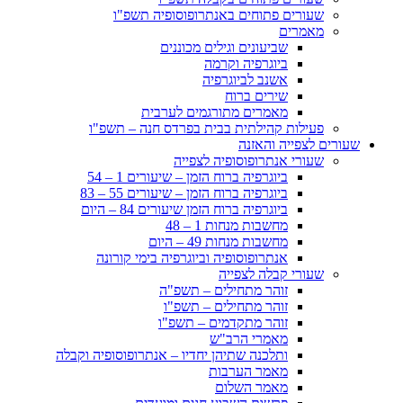
שעורים פתוחים באנתרופוסופיה תשפ"ו
מאמרים
שביעונים וגילים מכוננים
ביוגרפיה וקרמה
אשנב לביוגרפיה
שירים ברוח
מאמרים מתורגמים לערבית
פעילות קהילתית בבית בפרדס חנה – תשפ"ו
שעורים לצפייה והאזנה
שעורי אנתרופוסופיה לצפייה
ביוגרפיה ברוח הזמן – שיעורים 1 – 54
ביוגרפיה ברוח הזמן – שיעורים 55 – 83
ביוגרפיה ברוח הזמן שיעורים 84 – היום
מחשבות מנחות 1 – 48
מחשבות מנחות 49 – היום
אנתרופוסופיה וביוגרפיה בימי קורונה
שעורי קבלה לצפייה
זוהר מתחילים – תשפ"ה
זוהר מתחילים – תשפ"ו
זוהר מתקדמים – תשפ"ו
מאמרי הרב"ש
ותלכנה שתיהן יחדיו – אנתרופוסופיה וקבלה
מאמר הערבות
מאמר השלום