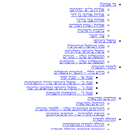
מי אנחנו?
אודות בי”ס ‘כחותם'
אודות אורנה בן דור
אודות צבי בריגר
אודות / צוות המורים
כתבות וראיונות
צור קשר
טיפול ביוגרפי
מהו הטיפול הביוגרפי?
טיפול ביוגרפי בקליניקה
המטפלים שלנו – בוגרים
המטפלים שלנו – מתמחים
לימודי הכשרה
מידע כללי – הכשרת מטפלים
שנה א' – שנת יסוד
שנה ב’ – טיפול ביוגרפי כדרך התפתחות
שנה ג’ – טיפול ביוגרפי כמקצוע וכייעוד
שנה ד’ – התמחות והעמקה
קורסים וסדנאות
קורסים וסדנאות
הקורסים המקוונים שלנו – ללמוד מהבית
כניסת תלמידים – קורסים מקוונים
קהילה לומדת
קהילה לומדת ומתפתחת
שעורים פתוחים בקבלה תשפ"ו