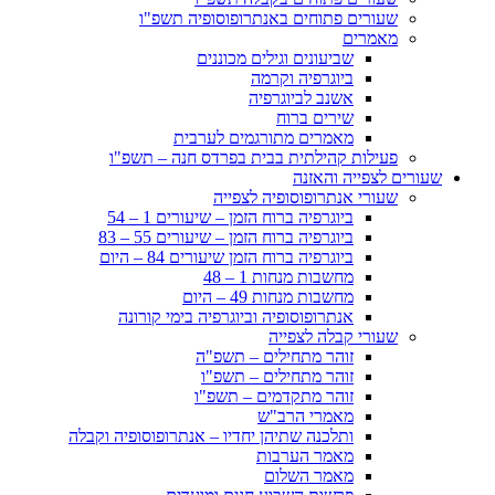
שעורים פתוחים באנתרופוסופיה תשפ"ו
מאמרים
שביעונים וגילים מכוננים
ביוגרפיה וקרמה
אשנב לביוגרפיה
שירים ברוח
מאמרים מתורגמים לערבית
פעילות קהילתית בבית בפרדס חנה – תשפ"ו
שעורים לצפייה והאזנה
שעורי אנתרופוסופיה לצפייה
ביוגרפיה ברוח הזמן – שיעורים 1 – 54
ביוגרפיה ברוח הזמן – שיעורים 55 – 83
ביוגרפיה ברוח הזמן שיעורים 84 – היום
מחשבות מנחות 1 – 48
מחשבות מנחות 49 – היום
אנתרופוסופיה וביוגרפיה בימי קורונה
שעורי קבלה לצפייה
זוהר מתחילים – תשפ"ה
זוהר מתחילים – תשפ"ו
זוהר מתקדמים – תשפ"ו
מאמרי הרב"ש
ותלכנה שתיהן יחדיו – אנתרופוסופיה וקבלה
מאמר הערבות
מאמר השלום