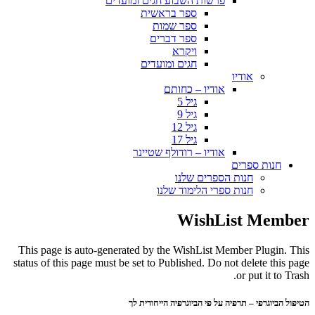
פרשות השבוע חגים ומועדים
ספר בראשית
ספר שמות
ספר דברים
ויקרא
חגים ומועדים
אודיו
אודיו – כחותם
גיל 5
גיל 9
גיל 12
גיל 17
אודיו – רודולף שטיינר
חנות ספרים
חנות הספרים שלנו
חנות ספרי הלימוד שלנו
WishList Member
This page is auto-generated by the WishList Member Plugin. This
status of this page must be set to Published. Do not delete this page
or put it to Trash.
הטיפול הביוגרפי – תרפיה על פי הביוגרפיה הייחודית לך