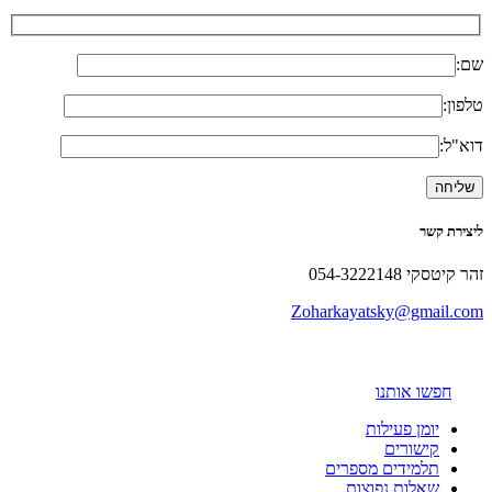
שם:
טלפון:
דוא"ל:
ליצירת קשר
זהר קיטסקי 054-3222148
Zoharkayatsky@gmail.com
חפשו אותנו
יומן פעילות
קישורים
תלמידים מספרים
שאלות נפוצות