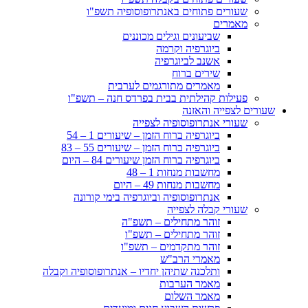
שעורים פתוחים באנתרופוסופיה תשפ"ו
מאמרים
שביעונים וגילים מכוננים
ביוגרפיה וקרמה
אשנב לביוגרפיה
שירים ברוח
מאמרים מתורגמים לערבית
פעילות קהילתית בבית בפרדס חנה – תשפ"ו
שעורים לצפייה והאזנה
שעורי אנתרופוסופיה לצפייה
ביוגרפיה ברוח הזמן – שיעורים 1 – 54
ביוגרפיה ברוח הזמן – שיעורים 55 – 83
ביוגרפיה ברוח הזמן שיעורים 84 – היום
מחשבות מנחות 1 – 48
מחשבות מנחות 49 – היום
אנתרופוסופיה וביוגרפיה בימי קורונה
שעורי קבלה לצפייה
זוהר מתחילים – תשפ"ה
זוהר מתחילים – תשפ"ו
זוהר מתקדמים – תשפ"ו
מאמרי הרב"ש
ותלכנה שתיהן יחדיו – אנתרופוסופיה וקבלה
מאמר הערבות
מאמר השלום