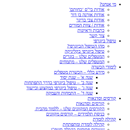
מי אנחנו?
אודות בי”ס ‘כחותם'
אודות אורנה בן דור
אודות צבי בריגר
אודות / צוות המורים
כתבות וראיונות
צור קשר
טיפול ביוגרפי
מהו הטיפול הביוגרפי?
טיפול ביוגרפי בקליניקה
המטפלים שלנו – בוגרים
המטפלים שלנו – מתמחים
לימודי הכשרה
מידע כללי – הכשרת מטפלים
שנה א' – שנת יסוד
שנה ב’ – טיפול ביוגרפי כדרך התפתחות
שנה ג’ – טיפול ביוגרפי כמקצוע וכייעוד
שנה ד’ – התמחות והעמקה
קורסים וסדנאות
קורסים וסדנאות
הקורסים המקוונים שלנו – ללמוד מהבית
כניסת תלמידים – קורסים מקוונים
קהילה לומדת
קהילה לומדת ומתפתחת
שעורים פתוחים בקבלה תשפ"ו