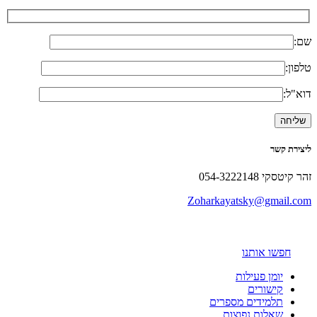
שם:
טלפון:
דוא"ל:
ליצירת קשר
זהר קיטסקי 054-3222148
Zoharkayatsky@gmail.com
חפשו אותנו
יומן פעילות
קישורים
תלמידים מספרים
שאלות נפוצות