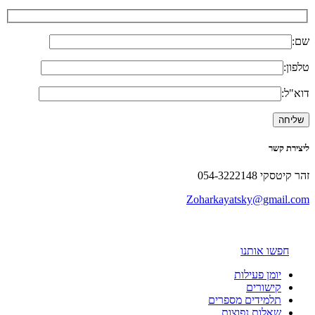
שם:
טלפון:
דוא"ל:
ליצירת קשר
זהר קיטסקי 054-3222148
Zoharkayatsky@gmail.com
חפשו אותנו
יומן פעילות
קישורים
תלמידים מספרים
שאלות נפוצות