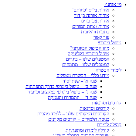
מי אנחנו?
אודות בי”ס ‘כחותם'
אודות אורנה בן דור
אודות צבי בריגר
אודות / צוות המורים
כתבות וראיונות
צור קשר
טיפול ביוגרפי
מהו הטיפול הביוגרפי?
טיפול ביוגרפי בקליניקה
המטפלים שלנו – בוגרים
המטפלים שלנו – מתמחים
לימודי הכשרה
מידע כללי – הכשרת מטפלים
שנה א' – שנת יסוד
שנה ב’ – טיפול ביוגרפי כדרך התפתחות
שנה ג’ – טיפול ביוגרפי כמקצוע וכייעוד
שנה ד’ – התמחות והעמקה
קורסים וסדנאות
קורסים וסדנאות
הקורסים המקוונים שלנו – ללמוד מהבית
כניסת תלמידים – קורסים מקוונים
קהילה לומדת
קהילה לומדת ומתפתחת
שעורים פתוחים בקבלה תשפ"ו