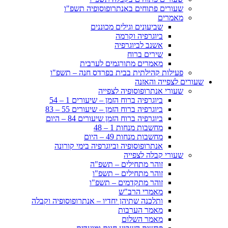
שעורים פתוחים באנתרופוסופיה תשפ"ו
מאמרים
שביעונים וגילים מכוננים
ביוגרפיה וקרמה
אשנב לביוגרפיה
שירים ברוח
מאמרים מתורגמים לערבית
פעילות קהילתית בבית בפרדס חנה – תשפ"ו
שעורים לצפייה והאזנה
שעורי אנתרופוסופיה לצפייה
ביוגרפיה ברוח הזמן – שיעורים 1 – 54
ביוגרפיה ברוח הזמן – שיעורים 55 – 83
ביוגרפיה ברוח הזמן שיעורים 84 – היום
מחשבות מנחות 1 – 48
מחשבות מנחות 49 – היום
אנתרופוסופיה וביוגרפיה בימי קורונה
שעורי קבלה לצפייה
זוהר מתחילים – תשפ"ה
זוהר מתחילים – תשפ"ו
זוהר מתקדמים – תשפ"ו
מאמרי הרב"ש
ותלכנה שתיהן יחדיו – אנתרופוסופיה וקבלה
מאמר הערבות
מאמר השלום