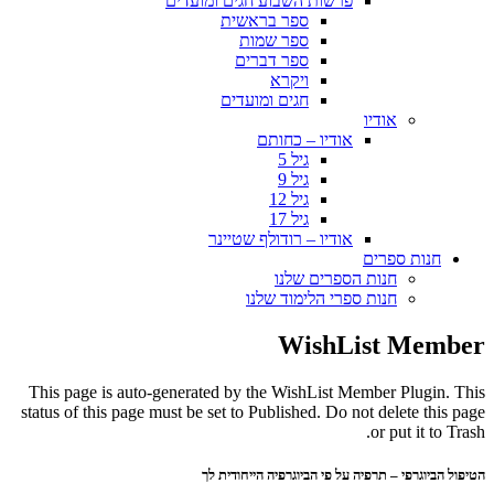
פרשות השבוע חגים ומועדים
ספר בראשית
ספר שמות
ספר דברים
ויקרא
חגים ומועדים
אודיו
אודיו – כחותם
גיל 5
גיל 9
גיל 12
גיל 17
אודיו – רודולף שטיינר
חנות ספרים
חנות הספרים שלנו
חנות ספרי הלימוד שלנו
WishList Member
This page is auto-generated by the WishList Member Plugin. This
status of this page must be set to Published. Do not delete this page
or put it to Trash.
הטיפול הביוגרפי – תרפיה על פי הביוגרפיה הייחודית לך