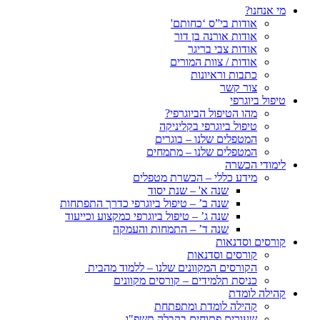
מי אנחנו?
אודות בי”ס ‘כחותם'
אודות אורנה בן דור
אודות צבי בריגר
אודות / צוות המורים
כתבות וראיונות
צור קשר
טיפול ביוגרפי
מהו הטיפול הביוגרפי?
טיפול ביוגרפי בקליניקה
המטפלים שלנו – בוגרים
המטפלים שלנו – מתמחים
לימודי הכשרה
מידע כללי – הכשרת מטפלים
שנה א' – שנת יסוד
שנה ב’ – טיפול ביוגרפי כדרך התפתחות
שנה ג’ – טיפול ביוגרפי כמקצוע וכייעוד
שנה ד’ – התמחות והעמקה
קורסים וסדנאות
קורסים וסדנאות
הקורסים המקוונים שלנו – ללמוד מהבית
כניסת תלמידים – קורסים מקוונים
קהילה לומדת
קהילה לומדת ומתפתחת
שעורים פתוחים בקבלה תשפ"ו