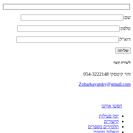
שם:
טלפון:
דוא"ל:
ליצירת קשר
זהר קיטסקי 054-3222148
Zoharkayatsky@gmail.com
חפשו אותנו
יומן פעילות
קישורים
תלמידים מספרים
שאלות נפוצות