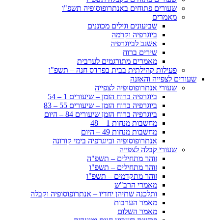
שעורים פתוחים באנתרופוסופיה תשפ"ו
מאמרים
שביעונים וגילים מכוננים
ביוגרפיה וקרמה
אשנב לביוגרפיה
שירים ברוח
מאמרים מתורגמים לערבית
פעילות קהילתית בבית בפרדס חנה – תשפ"ו
שעורים לצפייה והאזנה
שעורי אנתרופוסופיה לצפייה
ביוגרפיה ברוח הזמן – שיעורים 1 – 54
ביוגרפיה ברוח הזמן – שיעורים 55 – 83
ביוגרפיה ברוח הזמן שיעורים 84 – היום
מחשבות מנחות 1 – 48
מחשבות מנחות 49 – היום
אנתרופוסופיה וביוגרפיה בימי קורונה
שעורי קבלה לצפייה
זוהר מתחילים – תשפ"ה
זוהר מתחילים – תשפ"ו
זוהר מתקדמים – תשפ"ו
מאמרי הרב"ש
ותלכנה שתיהן יחדיו – אנתרופוסופיה וקבלה
מאמר הערבות
מאמר השלום