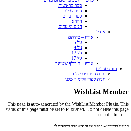
פרשות השבוע חגים ומועדים
ספר בראשית
ספר שמות
ספר דברים
ויקרא
חגים ומועדים
אודיו
אודיו – כחותם
גיל 5
גיל 9
גיל 12
גיל 17
אודיו – רודולף שטיינר
חנות ספרים
חנות הספרים שלנו
חנות ספרי הלימוד שלנו
WishList Member
This page is auto-generated by the WishList Member Plugin. This
status of this page must be set to Published. Do not delete this page
or put it to Trash.
הטיפול הביוגרפי – תרפיה על פי הביוגרפיה הייחודית לך