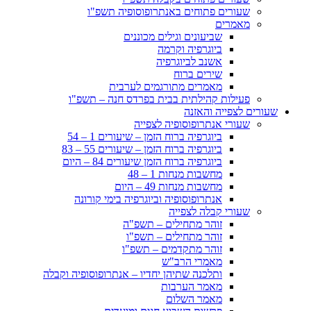
שעורים פתוחים באנתרופוסופיה תשפ"ו
מאמרים
שביעונים וגילים מכוננים
ביוגרפיה וקרמה
אשנב לביוגרפיה
שירים ברוח
מאמרים מתורגמים לערבית
פעילות קהילתית בבית בפרדס חנה – תשפ"ו
שעורים לצפייה והאזנה
שעורי אנתרופוסופיה לצפייה
ביוגרפיה ברוח הזמן – שיעורים 1 – 54
ביוגרפיה ברוח הזמן – שיעורים 55 – 83
ביוגרפיה ברוח הזמן שיעורים 84 – היום
מחשבות מנחות 1 – 48
מחשבות מנחות 49 – היום
אנתרופוסופיה וביוגרפיה בימי קורונה
שעורי קבלה לצפייה
זוהר מתחילים – תשפ"ה
זוהר מתחילים – תשפ"ו
זוהר מתקדמים – תשפ"ו
מאמרי הרב"ש
ותלכנה שתיהן יחדיו – אנתרופוסופיה וקבלה
מאמר הערבות
מאמר השלום