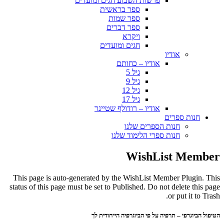
פרשות השבוע חגים ומועדים
ספר בראשית
ספר שמות
ספר דברים
ויקרא
חגים ומועדים
אודיו
אודיו – כחותם
גיל 5
גיל 9
גיל 12
גיל 17
אודיו – רודולף שטיינר
חנות ספרים
חנות הספרים שלנו
חנות ספרי הלימוד שלנו
WishList Member
This page is auto-generated by the WishList Member Plugin. This
status of this page must be set to Published. Do not delete this page
or put it to Trash.
הטיפול הביוגרפי – תרפיה על פי הביוגרפיה הייחודית לך