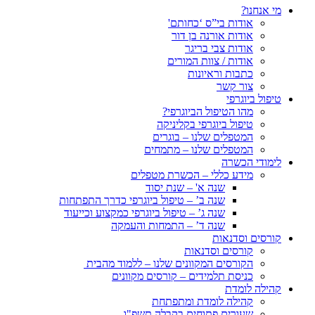
מי אנחנו?
אודות בי”ס ‘כחותם'
אודות אורנה בן דור
אודות צבי בריגר
אודות / צוות המורים
כתבות וראיונות
צור קשר
טיפול ביוגרפי
מהו הטיפול הביוגרפי?
טיפול ביוגרפי בקליניקה
המטפלים שלנו – בוגרים
המטפלים שלנו – מתמחים
לימודי הכשרה
מידע כללי – הכשרת מטפלים
שנה א' – שנת יסוד
שנה ב’ – טיפול ביוגרפי כדרך התפתחות
שנה ג’ – טיפול ביוגרפי כמקצוע וכייעוד
שנה ד’ – התמחות והעמקה
קורסים וסדנאות
קורסים וסדנאות
הקורסים המקוונים שלנו – ללמוד מהבית
כניסת תלמידים – קורסים מקוונים
קהילה לומדת
קהילה לומדת ומתפתחת
שעורים פתוחים בקבלה תשפ"ו