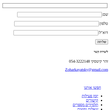
שם:
טלפון:
דוא"ל:
ליצירת קשר
זהר קיטסקי 054-3222148
Zoharkayatsky@gmail.com
חפשו אותנו
יומן פעילות
קישורים
תלמידים מספרים
שאלות נפוצות