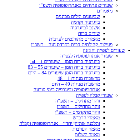
שעורים פתוחים באנתרופוסופיה תשפ"ו
מאמרים
שביעונים וגילים מכוננים
ביוגרפיה וקרמה
אשנב לביוגרפיה
שירים ברוח
מאמרים מתורגמים לערבית
פעילות קהילתית בבית בפרדס חנה – תשפ"ו
שעורים לצפייה והאזנה
שעורי אנתרופוסופיה לצפייה
ביוגרפיה ברוח הזמן – שיעורים 1 – 54
ביוגרפיה ברוח הזמן – שיעורים 55 – 83
ביוגרפיה ברוח הזמן שיעורים 84 – היום
מחשבות מנחות 1 – 48
מחשבות מנחות 49 – היום
אנתרופוסופיה וביוגרפיה בימי קורונה
שעורי קבלה לצפייה
זוהר מתחילים – תשפ"ה
זוהר מתחילים – תשפ"ו
זוהר מתקדמים – תשפ"ו
מאמרי הרב"ש
ותלכנה שתיהן יחדיו – אנתרופוסופיה וקבלה
מאמר הערבות
מאמר השלום