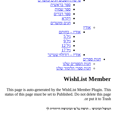
פרשות השבוע חגים ומועדים
ספר בראשית
ספר שמות
ספר דברים
ויקרא
חגים ומועדים
אודיו
אודיו – כחותם
גיל 5
גיל 9
גיל 12
גיל 17
אודיו – רודולף שטיינר
חנות ספרים
חנות הספרים שלנו
חנות ספרי הלימוד שלנו
WishList Member
This page is auto-generated by the WishList Member Plugin. This
status of this page must be set to Published. Do not delete this page
or put it to Trash.
הטיפול הביוגרפי – תרפיה על פי הביוגרפיה הייחודית לך