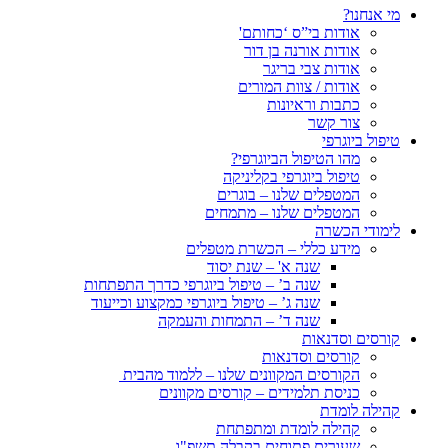
מי אנחנו?
אודות בי”ס ‘כחותם'
אודות אורנה בן דור
אודות צבי בריגר
אודות / צוות המורים
כתבות וראיונות
צור קשר
טיפול ביוגרפי
מהו הטיפול הביוגרפי?
טיפול ביוגרפי בקליניקה
המטפלים שלנו – בוגרים
המטפלים שלנו – מתמחים
לימודי הכשרה
מידע כללי – הכשרת מטפלים
שנה א' – שנת יסוד
שנה ב’ – טיפול ביוגרפי כדרך התפתחות
שנה ג’ – טיפול ביוגרפי כמקצוע וכייעוד
שנה ד’ – התמחות והעמקה
קורסים וסדנאות
קורסים וסדנאות
הקורסים המקוונים שלנו – ללמוד מהבית
כניסת תלמידים – קורסים מקוונים
קהילה לומדת
קהילה לומדת ומתפתחת
שעורים פתוחים בקבלה תשפ"ו