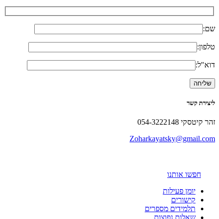
שם:
טלפון:
דוא"ל:
ליצירת קשר
זהר קיטסקי 054-3222148
Zoharkayatsky@gmail.com
חפשו אותנו
יומן פעילות
קישורים
תלמידים מספרים
שאלות נפוצות