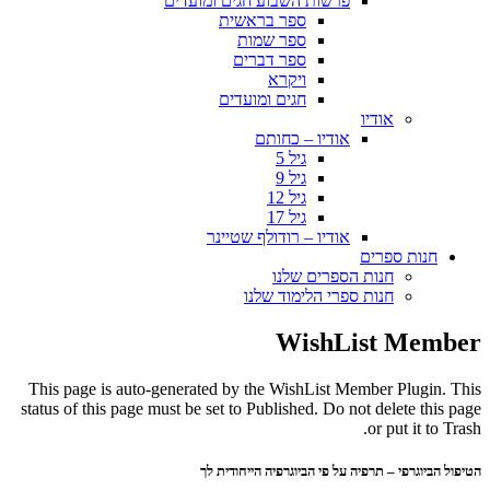
פרשות השבוע חגים ומועדים
ספר בראשית
ספר שמות
ספר דברים
ויקרא
חגים ומועדים
אודיו
אודיו – כחותם
גיל 5
גיל 9
גיל 12
גיל 17
אודיו – רודולף שטיינר
חנות ספרים
חנות הספרים שלנו
חנות ספרי הלימוד שלנו
WishList Member
This page is auto-generated by the WishList Member Plugin. This
status of this page must be set to Published. Do not delete this page
or put it to Trash.
הטיפול הביוגרפי – תרפיה על פי הביוגרפיה הייחודית לך