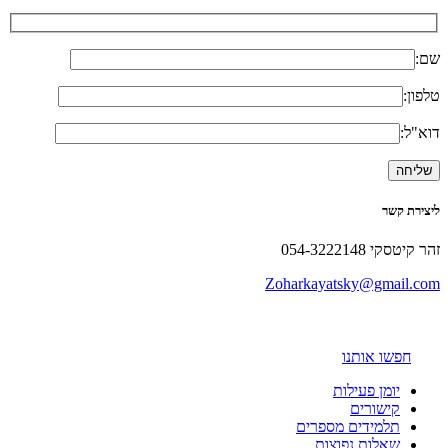
שם:
טלפון:
דוא"ל:
ליצירת קשר
זהר קיטסקי 054-3222148
Zoharkayatsky@gmail.com
חפשו אותנו
יומן פעילות
קישורים
תלמידים מספרים
שאלות נפוצות