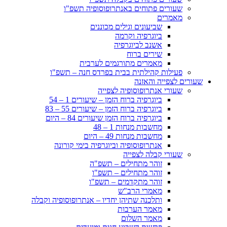
שעורים פתוחים באנתרופוסופיה תשפ"ו
מאמרים
שביעונים וגילים מכוננים
ביוגרפיה וקרמה
אשנב לביוגרפיה
שירים ברוח
מאמרים מתורגמים לערבית
פעילות קהילתית בבית בפרדס חנה – תשפ"ו
שעורים לצפייה והאזנה
שעורי אנתרופוסופיה לצפייה
ביוגרפיה ברוח הזמן – שיעורים 1 – 54
ביוגרפיה ברוח הזמן – שיעורים 55 – 83
ביוגרפיה ברוח הזמן שיעורים 84 – היום
מחשבות מנחות 1 – 48
מחשבות מנחות 49 – היום
אנתרופוסופיה וביוגרפיה בימי קורונה
שעורי קבלה לצפייה
זוהר מתחילים – תשפ"ה
זוהר מתחילים – תשפ"ו
זוהר מתקדמים – תשפ"ו
מאמרי הרב"ש
ותלכנה שתיהן יחדיו – אנתרופוסופיה וקבלה
מאמר הערבות
מאמר השלום