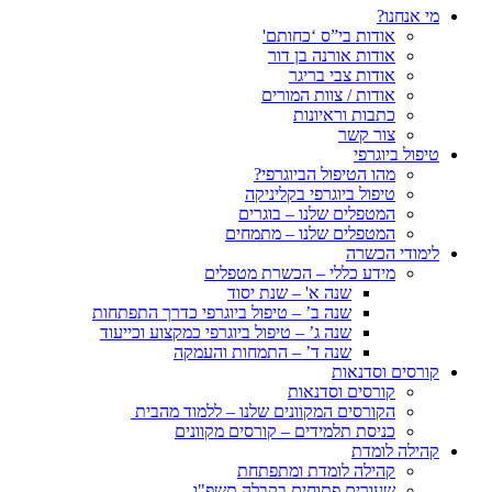
מי אנחנו?
אודות בי”ס ‘כחותם'
אודות אורנה בן דור
אודות צבי בריגר
אודות / צוות המורים
כתבות וראיונות
צור קשר
טיפול ביוגרפי
מהו הטיפול הביוגרפי?
טיפול ביוגרפי בקליניקה
המטפלים שלנו – בוגרים
המטפלים שלנו – מתמחים
לימודי הכשרה
מידע כללי – הכשרת מטפלים
שנה א' – שנת יסוד
שנה ב’ – טיפול ביוגרפי כדרך התפתחות
שנה ג’ – טיפול ביוגרפי כמקצוע וכייעוד
שנה ד’ – התמחות והעמקה
קורסים וסדנאות
קורסים וסדנאות
הקורסים המקוונים שלנו – ללמוד מהבית
כניסת תלמידים – קורסים מקוונים
קהילה לומדת
קהילה לומדת ומתפתחת
שעורים פתוחים בקבלה תשפ"ו