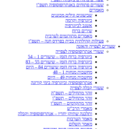
שעורים פתוחים באנתרופוסופיה תשפ"ו
מאמרים
שביעונים וגילים מכוננים
ביוגרפיה וקרמה
אשנב לביוגרפיה
שירים ברוח
מאמרים מתורגמים לערבית
פעילות קהילתית בבית בפרדס חנה – תשפ"ו
שעורים לצפייה והאזנה
שעורי אנתרופוסופיה לצפייה
ביוגרפיה ברוח הזמן – שיעורים 1 – 54
ביוגרפיה ברוח הזמן – שיעורים 55 – 83
ביוגרפיה ברוח הזמן שיעורים 84 – היום
מחשבות מנחות 1 – 48
מחשבות מנחות 49 – היום
אנתרופוסופיה וביוגרפיה בימי קורונה
שעורי קבלה לצפייה
זוהר מתחילים – תשפ"ה
זוהר מתחילים – תשפ"ו
זוהר מתקדמים – תשפ"ו
מאמרי הרב"ש
ותלכנה שתיהן יחדיו – אנתרופוסופיה וקבלה
מאמר הערבות
מאמר השלום