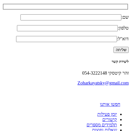
שם:
טלפון:
דוא"ל:
ליצירת קשר
זהר קיטסקי 054-3222148
Zoharkayatsky@gmail.com
חפשו אותנו
יומן פעילות
קישורים
תלמידים מספרים
שאלות נפוצות