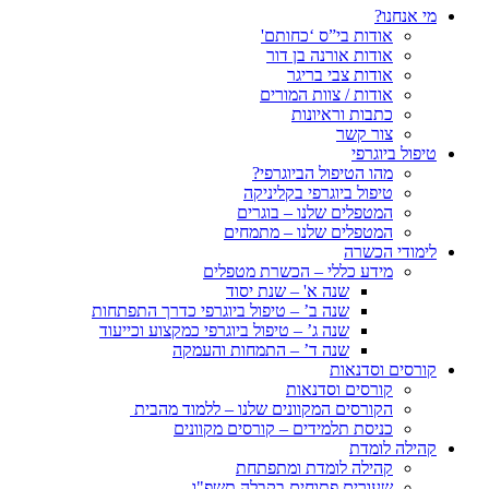
מי אנחנו?
אודות בי”ס ‘כחותם'
אודות אורנה בן דור
אודות צבי בריגר
אודות / צוות המורים
כתבות וראיונות
צור קשר
טיפול ביוגרפי
מהו הטיפול הביוגרפי?
טיפול ביוגרפי בקליניקה
המטפלים שלנו – בוגרים
המטפלים שלנו – מתמחים
לימודי הכשרה
מידע כללי – הכשרת מטפלים
שנה א' – שנת יסוד
שנה ב’ – טיפול ביוגרפי כדרך התפתחות
שנה ג’ – טיפול ביוגרפי כמקצוע וכייעוד
שנה ד’ – התמחות והעמקה
קורסים וסדנאות
קורסים וסדנאות
הקורסים המקוונים שלנו – ללמוד מהבית
כניסת תלמידים – קורסים מקוונים
קהילה לומדת
קהילה לומדת ומתפתחת
שעורים פתוחים בקבלה תשפ"ו