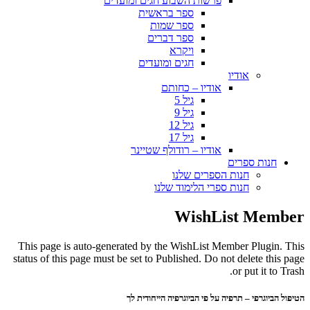
פרשות השבוע חגים ומועדים
ספר בראשית
ספר שמות
ספר דברים
ויקרא
חגים ומועדים
אודיו
אודיו – כחותם
גיל 5
גיל 9
גיל 12
גיל 17
אודיו – רודולף שטיינר
חנות ספרים
חנות הספרים שלנו
חנות ספרי הלימוד שלנו
WishList Member
This page is auto-generated by the WishList Member Plugin. This
status of this page must be set to Published. Do not delete this page
or put it to Trash.
הטיפול הביוגרפי – תרפיה על פי הביוגרפיה הייחודית לך