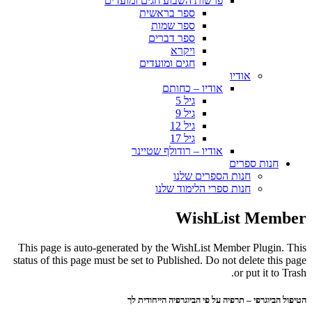
פרשות השבוע חגים ומועדים
ספר בראשית
ספר שמות
ספר דברים
ויקרא
חגים ומועדים
אודיו
אודיו – כחותם
גיל 5
גיל 9
גיל 12
גיל 17
אודיו – רודולף שטיינר
חנות ספרים
חנות הספרים שלנו
חנות ספרי הלימוד שלנו
WishList Member
This page is auto-generated by the WishList Member Plugin. This
status of this page must be set to Published. Do not delete this page
or put it to Trash.
הטיפול הביוגרפי – תרפיה על פי הביוגרפיה הייחודית לך