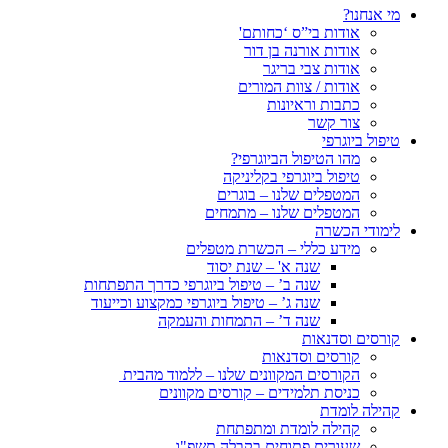
מי אנחנו?
אודות בי”ס ‘כחותם'
אודות אורנה בן דור
אודות צבי בריגר
אודות / צוות המורים
כתבות וראיונות
צור קשר
טיפול ביוגרפי
מהו הטיפול הביוגרפי?
טיפול ביוגרפי בקליניקה
המטפלים שלנו – בוגרים
המטפלים שלנו – מתמחים
לימודי הכשרה
מידע כללי – הכשרת מטפלים
שנה א' – שנת יסוד
שנה ב’ – טיפול ביוגרפי כדרך התפתחות
שנה ג’ – טיפול ביוגרפי כמקצוע וכייעוד
שנה ד’ – התמחות והעמקה
קורסים וסדנאות
קורסים וסדנאות
הקורסים המקוונים שלנו – ללמוד מהבית
כניסת תלמידים – קורסים מקוונים
קהילה לומדת
קהילה לומדת ומתפתחת
שעורים פתוחים בקבלה תשפ"ו