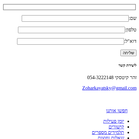
שם:
טלפון:
דוא"ל:
ליצירת קשר
זהר קיטסקי 054-3222148
Zoharkayatsky@gmail.com
חפשו אותנו
יומן פעילות
קישורים
תלמידים מספרים
שאלות נפוצות