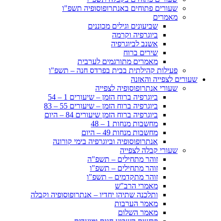
שעורים פתוחים באנתרופוסופיה תשפ"ו
מאמרים
שביעונים וגילים מכוננים
ביוגרפיה וקרמה
אשנב לביוגרפיה
שירים ברוח
מאמרים מתורגמים לערבית
פעילות קהילתית בבית בפרדס חנה – תשפ"ו
שעורים לצפייה והאזנה
שעורי אנתרופוסופיה לצפייה
ביוגרפיה ברוח הזמן – שיעורים 1 – 54
ביוגרפיה ברוח הזמן – שיעורים 55 – 83
ביוגרפיה ברוח הזמן שיעורים 84 – היום
מחשבות מנחות 1 – 48
מחשבות מנחות 49 – היום
אנתרופוסופיה וביוגרפיה בימי קורונה
שעורי קבלה לצפייה
זוהר מתחילים – תשפ"ה
זוהר מתחילים – תשפ"ו
זוהר מתקדמים – תשפ"ו
מאמרי הרב"ש
ותלכנה שתיהן יחדיו – אנתרופוסופיה וקבלה
מאמר הערבות
מאמר השלום