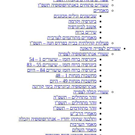
שעורים פתוחים באנתרופוסופיה תשפ"ו
מאמרים
שביעונים וגילים מכוננים
ביוגרפיה וקרמה
אשנב לביוגרפיה
שירים ברוח
מאמרים מתורגמים לערבית
פעילות קהילתית בבית בפרדס חנה – תשפ"ו
שעורים לצפייה והאזנה
שעורי אנתרופוסופיה לצפייה
ביוגרפיה ברוח הזמן – שיעורים 1 – 54
ביוגרפיה ברוח הזמן – שיעורים 55 – 83
ביוגרפיה ברוח הזמן שיעורים 84 – היום
מחשבות מנחות 1 – 48
מחשבות מנחות 49 – היום
אנתרופוסופיה וביוגרפיה בימי קורונה
שעורי קבלה לצפייה
זוהר מתחילים – תשפ"ה
זוהר מתחילים – תשפ"ו
זוהר מתקדמים – תשפ"ו
מאמרי הרב"ש
ותלכנה שתיהן יחדיו – אנתרופוסופיה וקבלה
מאמר הערבות
מאמר השלום