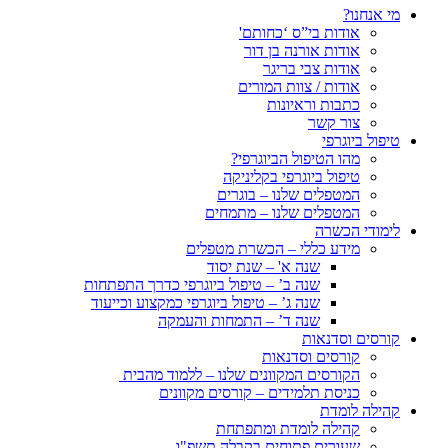
מי אנחנו?
אודות בי”ס ‘כחותם'
אודות אורנה בן דור
אודות צבי בריגר
אודות / צוות המורים
כתבות וראיונות
צור קשר
טיפול ביוגרפי
מהו הטיפול הביוגרפי?
טיפול ביוגרפי בקליניקה
המטפלים שלנו – בוגרים
המטפלים שלנו – מתמחים
לימודי הכשרה
מידע כללי – הכשרת מטפלים
שנה א' – שנת יסוד
שנה ב’ – טיפול ביוגרפי כדרך התפתחות
שנה ג’ – טיפול ביוגרפי כמקצוע וכייעוד
שנה ד’ – התמחות והעמקה
קורסים וסדנאות
קורסים וסדנאות
הקורסים המקוונים שלנו – ללמוד מהבית
כניסת תלמידים – קורסים מקוונים
קהילה לומדת
קהילה לומדת ומתפתחת
שעורים פתוחים בקבלה תשפ"ו