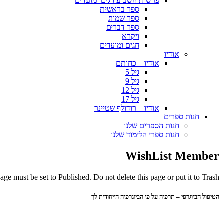
פרשות השבוע חגים ומועדים
ספר בראשית
ספר שמות
ספר דברים
ויקרא
חגים ומועדים
אודיו
אודיו – כחותם
גיל 5
גיל 9
גיל 12
גיל 17
אודיו – רודולף שטיינר
חנות ספרים
חנות הספרים שלנו
חנות ספרי הלימוד שלנו
WishList Member
ge must be set to Published. Do not delete this page or put it to Trash.
הטיפול הביוגרפי – תרפיה על פי הביוגרפיה הייחודית לך