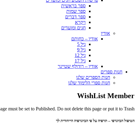
פרשות השבוע חגים ומועדים
ספר בראשית
ספר שמות
ספר דברים
ויקרא
חגים ומועדים
אודיו
אודיו – כחותם
גיל 5
גיל 9
גיל 12
גיל 17
אודיו – רודולף שטיינר
חנות ספרים
חנות הספרים שלנו
חנות ספרי הלימוד שלנו
WishList Member
ge must be set to Published. Do not delete this page or put it to Trash.
הטיפול הביוגרפי – תרפיה על פי הביוגרפיה הייחודית לך