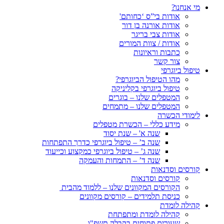
מי אנחנו?
אודות בי”ס ‘כחותם'
אודות אורנה בן דור
אודות צבי בריגר
אודות / צוות המורים
כתבות וראיונות
צור קשר
טיפול ביוגרפי
מהו הטיפול הביוגרפי?
טיפול ביוגרפי בקליניקה
המטפלים שלנו – בוגרים
המטפלים שלנו – מתמחים
לימודי הכשרה
מידע כללי – הכשרת מטפלים
שנה א' – שנת יסוד
שנה ב’ – טיפול ביוגרפי כדרך התפתחות
שנה ג’ – טיפול ביוגרפי כמקצוע וכייעוד
שנה ד’ – התמחות והעמקה
קורסים וסדנאות
קורסים וסדנאות
הקורסים המקוונים שלנו – ללמוד מהבית
כניסת תלמידים – קורסים מקוונים
קהילה לומדת
קהילה לומדת ומתפתחת
שעורים פתוחים בקבלה תשפ"ו