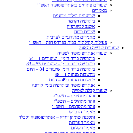
שעורים פתוחים באנתרופוסופיה תשפ"ו
מאמרים
שביעונים וגילים מכוננים
ביוגרפיה וקרמה
אשנב לביוגרפיה
שירים ברוח
מאמרים מתורגמים לערבית
פעילות קהילתית בבית בפרדס חנה – תשפ"ו
שעורים לצפייה והאזנה
שעורי אנתרופוסופיה לצפייה
ביוגרפיה ברוח הזמן – שיעורים 1 – 54
ביוגרפיה ברוח הזמן – שיעורים 55 – 83
ביוגרפיה ברוח הזמן שיעורים 84 – היום
מחשבות מנחות 1 – 48
מחשבות מנחות 49 – היום
אנתרופוסופיה וביוגרפיה בימי קורונה
שעורי קבלה לצפייה
זוהר מתחילים – תשפ"ה
זוהר מתחילים – תשפ"ו
זוהר מתקדמים – תשפ"ו
מאמרי הרב"ש
ותלכנה שתיהן יחדיו – אנתרופוסופיה וקבלה
מאמר הערבות
מאמר השלום