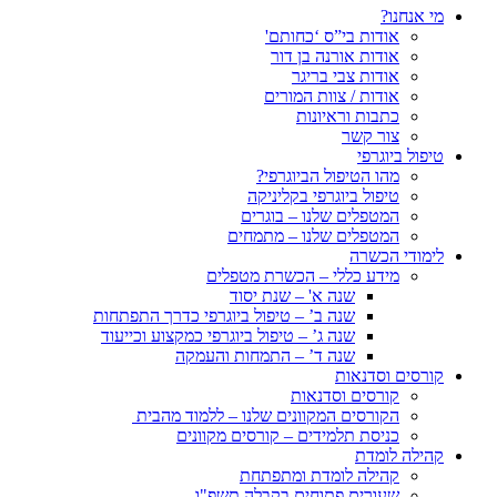
מי אנחנו?
אודות בי”ס ‘כחותם'
אודות אורנה בן דור
אודות צבי בריגר
אודות / צוות המורים
כתבות וראיונות
צור קשר
טיפול ביוגרפי
מהו הטיפול הביוגרפי?
טיפול ביוגרפי בקליניקה
המטפלים שלנו – בוגרים
המטפלים שלנו – מתמחים
לימודי הכשרה
מידע כללי – הכשרת מטפלים
שנה א' – שנת יסוד
שנה ב’ – טיפול ביוגרפי כדרך התפתחות
שנה ג’ – טיפול ביוגרפי כמקצוע וכייעוד
שנה ד’ – התמחות והעמקה
קורסים וסדנאות
קורסים וסדנאות
הקורסים המקוונים שלנו – ללמוד מהבית
כניסת תלמידים – קורסים מקוונים
קהילה לומדת
קהילה לומדת ומתפתחת
שעורים פתוחים בקבלה תשפ"ו