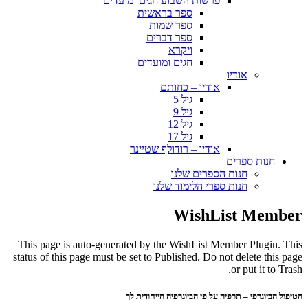
פרשות השבוע חגים ומועדים
ספר בראשית
ספר שמות
ספר דברים
ויקרא
חגים ומועדים
אודיו
אודיו – כחותם
גיל 5
גיל 9
גיל 12
גיל 17
אודיו – רודולף שטיינר
חנות ספרים
חנות הספרים שלנו
חנות ספרי הלימוד שלנו
WishList Member
This page is auto-generated by the WishList Member Plugin. This
status of this page must be set to Published. Do not delete this page
or put it to Trash.
הטיפול הביוגרפי – תרפיה על פי הביוגרפיה הייחודית לך