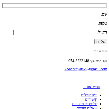
שם:
טלפון:
דוא"ל:
ליצירת קשר
זהר קיטסקי 054-3222148
Zoharkayatsky@gmail.com
חפשו אותנו
יומן פעילות
קישורים
תלמידים מספרים
שאלות נפוצות