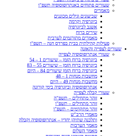
שעורים פתוחים באנתרופוסופיה תשפ"ו
מאמרים
שביעונים וגילים מכוננים
ביוגרפיה וקרמה
אשנב לביוגרפיה
שירים ברוח
מאמרים מתורגמים לערבית
פעילות קהילתית בבית בפרדס חנה – תשפ"ו
שעורים לצפייה והאזנה
שעורי אנתרופוסופיה לצפייה
ביוגרפיה ברוח הזמן – שיעורים 1 – 54
ביוגרפיה ברוח הזמן – שיעורים 55 – 83
ביוגרפיה ברוח הזמן שיעורים 84 – היום
מחשבות מנחות 1 – 48
מחשבות מנחות 49 – היום
אנתרופוסופיה וביוגרפיה בימי קורונה
שעורי קבלה לצפייה
זוהר מתחילים – תשפ"ה
זוהר מתחילים – תשפ"ו
זוהר מתקדמים – תשפ"ו
מאמרי הרב"ש
ותלכנה שתיהן יחדיו – אנתרופוסופיה וקבלה
מאמר הערבות
מאמר השלום