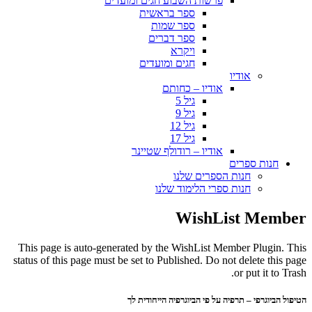
פרשות השבוע חגים ומועדים
ספר בראשית
ספר שמות
ספר דברים
ויקרא
חגים ומועדים
אודיו
אודיו – כחותם
גיל 5
גיל 9
גיל 12
גיל 17
אודיו – רודולף שטיינר
חנות ספרים
חנות הספרים שלנו
חנות ספרי הלימוד שלנו
WishList Member
This page is auto-generated by the WishList Member Plugin. This
status of this page must be set to Published. Do not delete this page
or put it to Trash.
הטיפול הביוגרפי – תרפיה על פי הביוגרפיה הייחודית לך