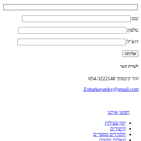
שם:
טלפון:
דוא"ל:
ליצירת קשר
זהר קיטסקי 054-3222148
Zoharkayatsky@gmail.com
חפשו אותנו
יומן פעילות
קישורים
תלמידים מספרים
שאלות נפוצות