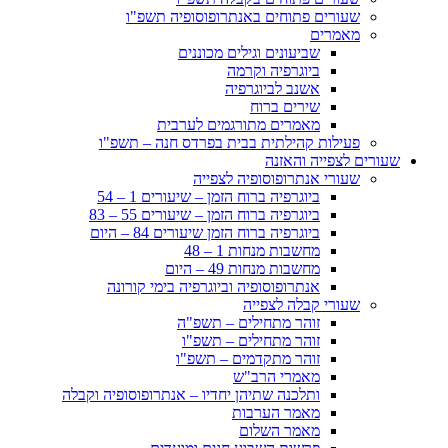
שעורים פתוחים באנתרופוסופיה תשפ"ו
מאמרים
שביעונים וגילים מכוננים
ביוגרפיה וקרמה
אשנב לביוגרפיה
שירים ברוח
מאמרים מתורגמים לערבית
פעילות קהילתית בבית בפרדס חנה – תשפ"ו
שעורים לצפייה והאזנה
שעורי אנתרופוסופיה לצפייה
ביוגרפיה ברוח הזמן – שיעורים 1 – 54
ביוגרפיה ברוח הזמן – שיעורים 55 – 83
ביוגרפיה ברוח הזמן שיעורים 84 – היום
מחשבות מנחות 1 – 48
מחשבות מנחות 49 – היום
אנתרופוסופיה וביוגרפיה בימי קורונה
שעורי קבלה לצפייה
זוהר מתחילים – תשפ"ה
זוהר מתחילים – תשפ"ו
זוהר מתקדמים – תשפ"ו
מאמרי הרב"ש
ותלכנה שתיהן יחדיו – אנתרופוסופיה וקבלה
מאמר הערבות
מאמר השלום