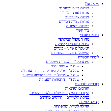
מי אנחנו?
אודות בי”ס ‘כחותם'
אודות אורנה בן דור
אודות צבי בריגר
אודות / צוות המורים
כתבות וראיונות
צור קשר
טיפול ביוגרפי
מהו הטיפול הביוגרפי?
טיפול ביוגרפי בקליניקה
המטפלים שלנו – בוגרים
המטפלים שלנו – מתמחים
לימודי הכשרה
מידע כללי – הכשרת מטפלים
שנה א' – שנת יסוד
שנה ב’ – טיפול ביוגרפי כדרך התפתחות
שנה ג’ – טיפול ביוגרפי כמקצוע וכייעוד
שנה ד’ – התמחות והעמקה
קורסים וסדנאות
קורסים וסדנאות
הקורסים המקוונים שלנו – ללמוד מהבית
כניסת תלמידים – קורסים מקוונים
קהילה לומדת
קהילה לומדת ומתפתחת
שעורים פתוחים בקבלה תשפ"ו