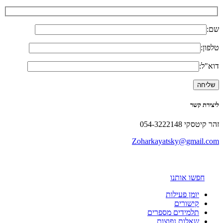
שם:
טלפון:
דוא"ל:
ליצירת קשר
זהר קיטסקי 054-3222148
Zoharkayatsky@gmail.com
חפשו אותנו
יומן פעילות
קישורים
תלמידים מספרים
שאלות נפוצות