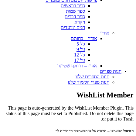
פרשות השבוע חגים ומועדים
ספר בראשית
ספר שמות
ספר דברים
ויקרא
חגים ומועדים
אודיו
אודיו – כחותם
גיל 5
גיל 9
גיל 12
גיל 17
אודיו – רודולף שטיינר
חנות ספרים
חנות הספרים שלנו
חנות ספרי הלימוד שלנו
WishList Member
This page is auto-generated by the WishList Member Plugin. This
status of this page must be set to Published. Do not delete this page
or put it to Trash.
הטיפול הביוגרפי – תרפיה על פי הביוגרפיה הייחודית לך