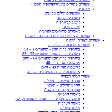
שעורים פתוחים באנתרופוסופיה תשפ"ו
מאמרים
שביעונים וגילים מכוננים
ביוגרפיה וקרמה
אשנב לביוגרפיה
שירים ברוח
מאמרים מתורגמים לערבית
פעילות קהילתית בבית בפרדס חנה – תשפ"ו
שעורים לצפייה והאזנה
שעורי אנתרופוסופיה לצפייה
ביוגרפיה ברוח הזמן – שיעורים 1 – 54
ביוגרפיה ברוח הזמן – שיעורים 55 – 83
ביוגרפיה ברוח הזמן שיעורים 84 – היום
מחשבות מנחות 1 – 48
מחשבות מנחות 49 – היום
אנתרופוסופיה וביוגרפיה בימי קורונה
שעורי קבלה לצפייה
זוהר מתחילים – תשפ"ה
זוהר מתחילים – תשפ"ו
זוהר מתקדמים – תשפ"ו
מאמרי הרב"ש
ותלכנה שתיהן יחדיו – אנתרופוסופיה וקבלה
מאמר הערבות
מאמר השלום