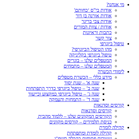
מי אנחנו?
אודות בי”ס ‘כחותם'
אודות אורנה בן דור
אודות צבי בריגר
אודות / צוות המורים
כתבות וראיונות
צור קשר
טיפול ביוגרפי
מהו הטיפול הביוגרפי?
טיפול ביוגרפי בקליניקה
המטפלים שלנו – בוגרים
המטפלים שלנו – מתמחים
לימודי הכשרה
מידע כללי – הכשרת מטפלים
שנה א' – שנת יסוד
שנה ב’ – טיפול ביוגרפי כדרך התפתחות
שנה ג’ – טיפול ביוגרפי כמקצוע וכייעוד
שנה ד’ – התמחות והעמקה
קורסים וסדנאות
קורסים וסדנאות
הקורסים המקוונים שלנו – ללמוד מהבית
כניסת תלמידים – קורסים מקוונים
קהילה לומדת
קהילה לומדת ומתפתחת
שעורים פתוחים בקבלה תשפ"ו