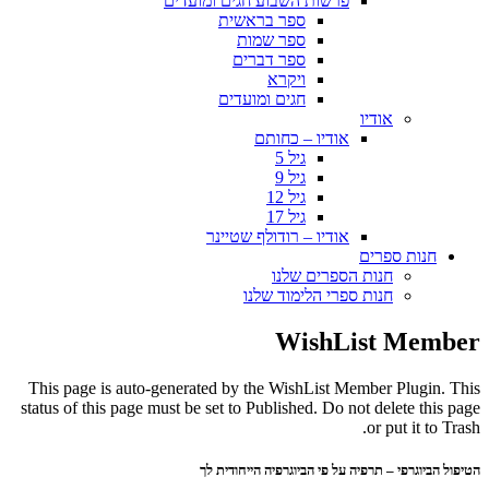
פרשות השבוע חגים ומועדים
ספר בראשית
ספר שמות
ספר דברים
ויקרא
חגים ומועדים
אודיו
אודיו – כחותם
גיל 5
גיל 9
גיל 12
גיל 17
אודיו – רודולף שטיינר
חנות ספרים
חנות הספרים שלנו
חנות ספרי הלימוד שלנו
WishList Member
This page is auto-generated by the WishList Member Plugin. This
status of this page must be set to Published. Do not delete this page
or put it to Trash.
הטיפול הביוגרפי – תרפיה על פי הביוגרפיה הייחודית לך