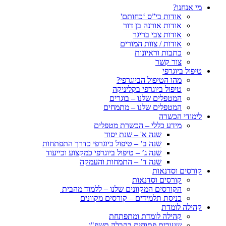
מי אנחנו?
אודות בי”ס ‘כחותם'
אודות אורנה בן דור
אודות צבי בריגר
אודות / צוות המורים
כתבות וראיונות
צור קשר
טיפול ביוגרפי
מהו הטיפול הביוגרפי?
טיפול ביוגרפי בקליניקה
המטפלים שלנו – בוגרים
המטפלים שלנו – מתמחים
לימודי הכשרה
מידע כללי – הכשרת מטפלים
שנה א' – שנת יסוד
שנה ב’ – טיפול ביוגרפי כדרך התפתחות
שנה ג’ – טיפול ביוגרפי כמקצוע וכייעוד
שנה ד’ – התמחות והעמקה
קורסים וסדנאות
קורסים וסדנאות
הקורסים המקוונים שלנו – ללמוד מהבית
כניסת תלמידים – קורסים מקוונים
קהילה לומדת
קהילה לומדת ומתפתחת
שעורים פתוחים בקבלה תשפ"ו