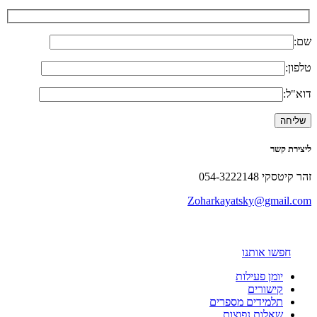
שם:
טלפון:
דוא"ל:
ליצירת קשר
זהר קיטסקי 054-3222148
Zoharkayatsky@gmail.com
חפשו אותנו
יומן פעילות
קישורים
תלמידים מספרים
שאלות נפוצות