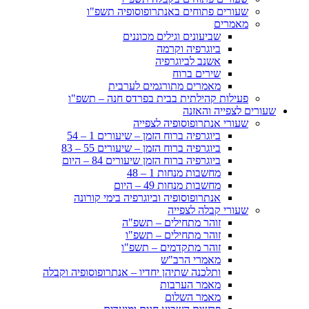
שעורים פתוחים באנתרופוסופיה תשפ"ו
מאמרים
שביעונים וגילים מכוננים
ביוגרפיה וקרמה
אשנב לביוגרפיה
שירים ברוח
מאמרים מתורגמים לערבית
פעילות קהילתית בבית בפרדס חנה – תשפ"ו
שעורים לצפייה והאזנה
שעורי אנתרופוסופיה לצפייה
ביוגרפיה ברוח הזמן – שיעורים 1 – 54
ביוגרפיה ברוח הזמן – שיעורים 55 – 83
ביוגרפיה ברוח הזמן שיעורים 84 – היום
מחשבות מנחות 1 – 48
מחשבות מנחות 49 – היום
אנתרופוסופיה וביוגרפיה בימי קורונה
שעורי קבלה לצפייה
זוהר מתחילים – תשפ"ה
זוהר מתחילים – תשפ"ו
זוהר מתקדמים – תשפ"ו
מאמרי הרב"ש
ותלכנה שתיהן יחדיו – אנתרופוסופיה וקבלה
מאמר הערבות
מאמר השלום