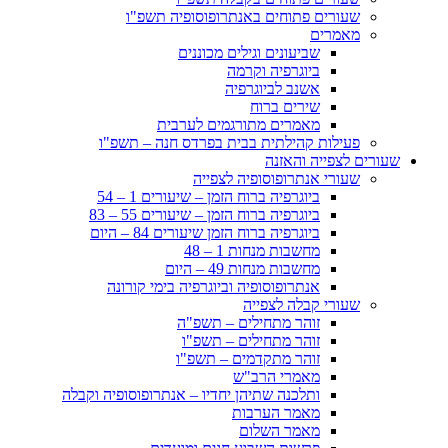
שעורים פתוחים באנתרופוסופיה תשפ"ו
מאמרים
שביעונים וגילים מכוננים
ביוגרפיה וקרמה
אשנב לביוגרפיה
שירים ברוח
מאמרים מתורגמים לערבית
פעילות קהילתית בבית בפרדס חנה – תשפ"ו
שעורים לצפייה והאזנה
שעורי אנתרופוסופיה לצפייה
ביוגרפיה ברוח הזמן – שיעורים 1 – 54
ביוגרפיה ברוח הזמן – שיעורים 55 – 83
ביוגרפיה ברוח הזמן שיעורים 84 – היום
מחשבות מנחות 1 – 48
מחשבות מנחות 49 – היום
אנתרופוסופיה וביוגרפיה בימי קורונה
שעורי קבלה לצפייה
זוהר מתחילים – תשפ"ה
זוהר מתחילים – תשפ"ו
זוהר מתקדמים – תשפ"ו
מאמרי הרב"ש
ותלכנה שתיהן יחדיו – אנתרופוסופיה וקבלה
מאמר הערבות
מאמר השלום