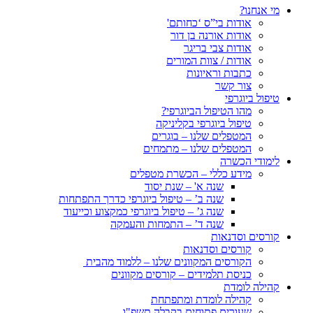
מי אנחנו?
אודות בי”ס ‘כחותם'
אודות אורנה בן דור
אודות צבי בריגר
אודות / צוות המורים
כתבות וראיונות
צור קשר
טיפול ביוגרפי
מהו הטיפול הביוגרפי?
טיפול ביוגרפי בקליניקה
המטפלים שלנו – בוגרים
המטפלים שלנו – מתמחים
לימודי הכשרה
מידע כללי – הכשרת מטפלים
שנה א' – שנת יסוד
שנה ב’ – טיפול ביוגרפי כדרך התפתחות
שנה ג’ – טיפול ביוגרפי כמקצוע וכייעוד
שנה ד’ – התמחות והעמקה
קורסים וסדנאות
קורסים וסדנאות
הקורסים המקוונים שלנו – ללמוד מהבית
כניסת תלמידים – קורסים מקוונים
קהילה לומדת
קהילה לומדת ומתפתחת
שעורים פתוחים בקבלה תשפ"ו