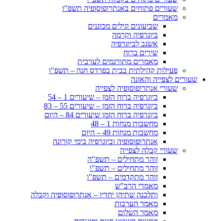
שעורים פתוחים באנתרופוסופיה תשפ"ו
מאמרים
שביעונים וגילים מכוננים
ביוגרפיה וקרמה
אשנב לביוגרפיה
שירים ברוח
מאמרים מתורגמים לערבית
פעילות קהילתית בבית בפרדס חנה – תשפ"ו
שעורים לצפייה והאזנה
שעורי אנתרופוסופיה לצפייה
ביוגרפיה ברוח הזמן – שיעורים 1 – 54
ביוגרפיה ברוח הזמן – שיעורים 55 – 83
ביוגרפיה ברוח הזמן שיעורים 84 – היום
מחשבות מנחות 1 – 48
מחשבות מנחות 49 – היום
אנתרופוסופיה וביוגרפיה בימי קורונה
שעורי קבלה לצפייה
זוהר מתחילים – תשפ"ה
זוהר מתחילים – תשפ"ו
זוהר מתקדמים – תשפ"ו
מאמרי הרב"ש
ותלכנה שתיהן יחדיו – אנתרופוסופיה וקבלה
מאמר הערבות
מאמר השלום