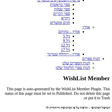
פרשות השבוע חגים ומועדים
ספר בראשית
ספר שמות
ספר דברים
ויקרא
חגים ומועדים
אודיו
אודיו – כחותם
גיל 5
גיל 9
גיל 12
גיל 17
אודיו – רודולף שטיינר
חנות ספרים
חנות הספרים שלנו
חנות ספרי הלימוד שלנו
WishList Member
This page is auto-generated by the WishList Member Plugin. This
status of this page must be set to Published. Do not delete this page
or put it to Trash.
הטיפול הביוגרפי – תרפיה על פי הביוגרפיה הייחודית לך