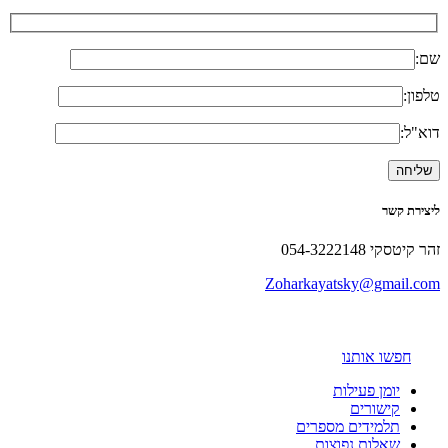
שם:
טלפון:
דוא"ל:
ליצירת קשר
זהר קיטסקי 054-3222148
Zoharkayatsky@gmail.com
חפשו אותנו
יומן פעילות
קישורים
תלמידים מספרים
שאלות נפוצות