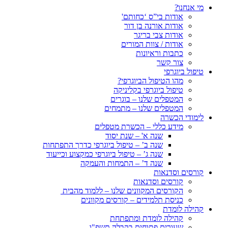
מי אנחנו?
אודות בי”ס ‘כחותם'
אודות אורנה בן דור
אודות צבי בריגר
אודות / צוות המורים
כתבות וראיונות
צור קשר
טיפול ביוגרפי
מהו הטיפול הביוגרפי?
טיפול ביוגרפי בקליניקה
המטפלים שלנו – בוגרים
המטפלים שלנו – מתמחים
לימודי הכשרה
מידע כללי – הכשרת מטפלים
שנה א' – שנת יסוד
שנה ב’ – טיפול ביוגרפי כדרך התפתחות
שנה ג’ – טיפול ביוגרפי כמקצוע וכייעוד
שנה ד’ – התמחות והעמקה
קורסים וסדנאות
קורסים וסדנאות
הקורסים המקוונים שלנו – ללמוד מהבית
כניסת תלמידים – קורסים מקוונים
קהילה לומדת
קהילה לומדת ומתפתחת
שעורים פתוחים בקבלה תשפ"ו