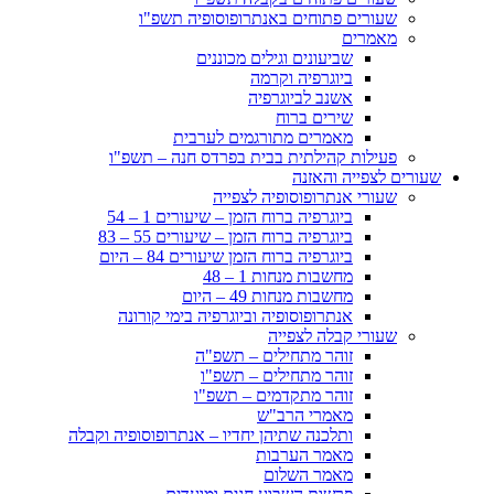
שעורים פתוחים באנתרופוסופיה תשפ"ו
מאמרים
שביעונים וגילים מכוננים
ביוגרפיה וקרמה
אשנב לביוגרפיה
שירים ברוח
מאמרים מתורגמים לערבית
פעילות קהילתית בבית בפרדס חנה – תשפ"ו
שעורים לצפייה והאזנה
שעורי אנתרופוסופיה לצפייה
ביוגרפיה ברוח הזמן – שיעורים 1 – 54
ביוגרפיה ברוח הזמן – שיעורים 55 – 83
ביוגרפיה ברוח הזמן שיעורים 84 – היום
מחשבות מנחות 1 – 48
מחשבות מנחות 49 – היום
אנתרופוסופיה וביוגרפיה בימי קורונה
שעורי קבלה לצפייה
זוהר מתחילים – תשפ"ה
זוהר מתחילים – תשפ"ו
זוהר מתקדמים – תשפ"ו
מאמרי הרב"ש
ותלכנה שתיהן יחדיו – אנתרופוסופיה וקבלה
מאמר הערבות
מאמר השלום