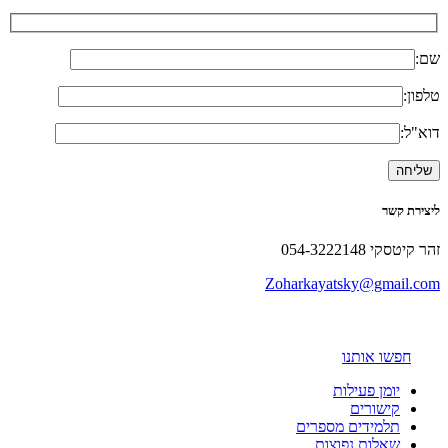
שם:
טלפון:
דוא"ל:
ליצירת קשר
זהר קיטסקי 054-3222148
Zoharkayatsky@gmail.com
חפשו אותנו
יומן פעילות
קישורים
תלמידים מספרים
שאלות נפוצות