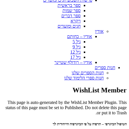
פרשות השבוע חגים ומועדים
ספר בראשית
ספר שמות
ספר דברים
ויקרא
חגים ומועדים
אודיו
אודיו – כחותם
גיל 5
גיל 9
גיל 12
גיל 17
אודיו – רודולף שטיינר
חנות ספרים
חנות הספרים שלנו
חנות ספרי הלימוד שלנו
WishList Member
This page is auto-generated by the WishList Member Plugin. This
status of this page must be set to Published. Do not delete this page
or put it to Trash.
הטיפול הביוגרפי – תרפיה על פי הביוגרפיה הייחודית לך