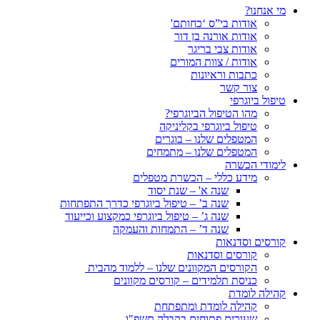
מי אנחנו?
אודות בי”ס ‘כחותם'
אודות אורנה בן דור
אודות צבי בריגר
אודות / צוות המורים
כתבות וראיונות
צור קשר
טיפול ביוגרפי
מהו הטיפול הביוגרפי?
טיפול ביוגרפי בקליניקה
המטפלים שלנו – בוגרים
המטפלים שלנו – מתמחים
לימודי הכשרה
מידע כללי – הכשרת מטפלים
שנה א' – שנת יסוד
שנה ב’ – טיפול ביוגרפי כדרך התפתחות
שנה ג’ – טיפול ביוגרפי כמקצוע וכייעוד
שנה ד’ – התמחות והעמקה
קורסים וסדנאות
קורסים וסדנאות
הקורסים המקוונים שלנו – ללמוד מהבית
כניסת תלמידים – קורסים מקוונים
קהילה לומדת
קהילה לומדת ומתפתחת
שעורים פתוחים בקבלה תשפ"ו