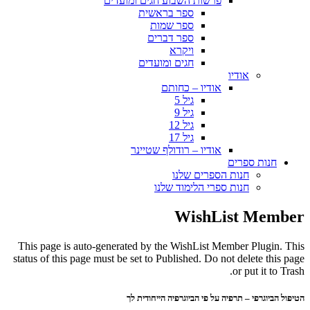
פרשות השבוע חגים ומועדים
ספר בראשית
ספר שמות
ספר דברים
ויקרא
חגים ומועדים
אודיו
אודיו – כחותם
גיל 5
גיל 9
גיל 12
גיל 17
אודיו – רודולף שטיינר
חנות ספרים
חנות הספרים שלנו
חנות ספרי הלימוד שלנו
WishList Member
This page is auto-generated by the WishList Member Plugin. This
status of this page must be set to Published. Do not delete this page
or put it to Trash.
הטיפול הביוגרפי – תרפיה על פי הביוגרפיה הייחודית לך