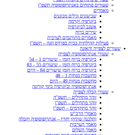
שעורים פתוחים באנתרופוסופיה תשפ"ו
מאמרים
שביעונים וגילים מכוננים
ביוגרפיה וקרמה
אשנב לביוגרפיה
שירים ברוח
מאמרים מתורגמים לערבית
פעילות קהילתית בבית בפרדס חנה – תשפ"ו
שעורים לצפייה והאזנה
שעורי אנתרופוסופיה לצפייה
ביוגרפיה ברוח הזמן – שיעורים 1 – 54
ביוגרפיה ברוח הזמן – שיעורים 55 – 83
ביוגרפיה ברוח הזמן שיעורים 84 – היום
מחשבות מנחות 1 – 48
מחשבות מנחות 49 – היום
אנתרופוסופיה וביוגרפיה בימי קורונה
שעורי קבלה לצפייה
זוהר מתחילים – תשפ"ה
זוהר מתחילים – תשפ"ו
זוהר מתקדמים – תשפ"ו
מאמרי הרב"ש
ותלכנה שתיהן יחדיו – אנתרופוסופיה וקבלה
מאמר הערבות
מאמר השלום