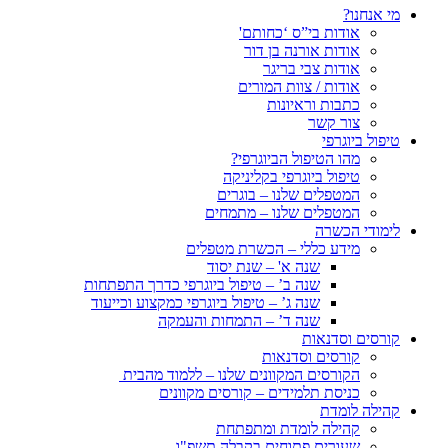
מי אנחנו?
אודות בי”ס ‘כחותם'
אודות אורנה בן דור
אודות צבי בריגר
אודות / צוות המורים
כתבות וראיונות
צור קשר
טיפול ביוגרפי
מהו הטיפול הביוגרפי?
טיפול ביוגרפי בקליניקה
המטפלים שלנו – בוגרים
המטפלים שלנו – מתמחים
לימודי הכשרה
מידע כללי – הכשרת מטפלים
שנה א' – שנת יסוד
שנה ב’ – טיפול ביוגרפי כדרך התפתחות
שנה ג’ – טיפול ביוגרפי כמקצוע וכייעוד
שנה ד’ – התמחות והעמקה
קורסים וסדנאות
קורסים וסדנאות
הקורסים המקוונים שלנו – ללמוד מהבית
כניסת תלמידים – קורסים מקוונים
קהילה לומדת
קהילה לומדת ומתפתחת
שעורים פתוחים בקבלה תשפ"ו