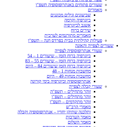
שעורים פתוחים באנתרופוסופיה תשפ"ו
מאמרים
שביעונים וגילים מכוננים
ביוגרפיה וקרמה
אשנב לביוגרפיה
שירים ברוח
מאמרים מתורגמים לערבית
פעילות קהילתית בבית בפרדס חנה – תשפ"ו
שעורים לצפייה והאזנה
שעורי אנתרופוסופיה לצפייה
ביוגרפיה ברוח הזמן – שיעורים 1 – 54
ביוגרפיה ברוח הזמן – שיעורים 55 – 83
ביוגרפיה ברוח הזמן שיעורים 84 – היום
מחשבות מנחות 1 – 48
מחשבות מנחות 49 – היום
אנתרופוסופיה וביוגרפיה בימי קורונה
שעורי קבלה לצפייה
זוהר מתחילים – תשפ"ה
זוהר מתחילים – תשפ"ו
זוהר מתקדמים – תשפ"ו
מאמרי הרב"ש
ותלכנה שתיהן יחדיו – אנתרופוסופיה וקבלה
מאמר הערבות
מאמר השלום