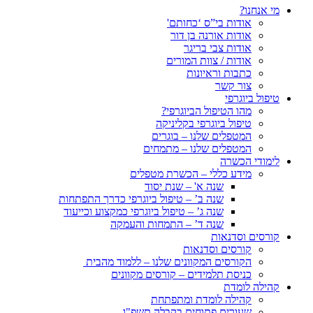
מי אנחנו?
אודות בי”ס ‘כחותם'
אודות אורנה בן דור
אודות צבי בריגר
אודות / צוות המורים
כתבות וראיונות
צור קשר
טיפול ביוגרפי
מהו הטיפול הביוגרפי?
טיפול ביוגרפי בקליניקה
המטפלים שלנו – בוגרים
המטפלים שלנו – מתמחים
לימודי הכשרה
מידע כללי – הכשרת מטפלים
שנה א' – שנת יסוד
שנה ב’ – טיפול ביוגרפי כדרך התפתחות
שנה ג’ – טיפול ביוגרפי כמקצוע וכייעוד
שנה ד’ – התמחות והעמקה
קורסים וסדנאות
קורסים וסדנאות
הקורסים המקוונים שלנו – ללמוד מהבית
כניסת תלמידים – קורסים מקוונים
קהילה לומדת
קהילה לומדת ומתפתחת
שעורים פתוחים בקבלה תשפ"ו