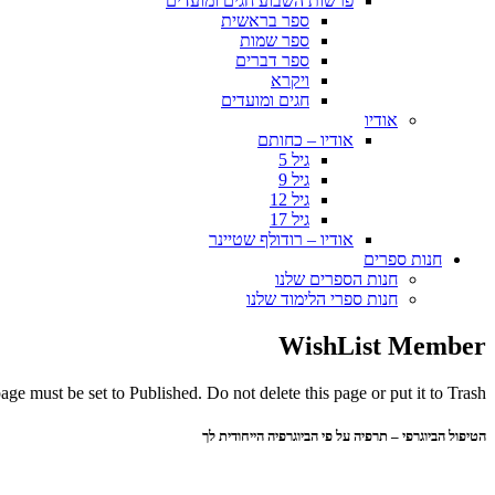
פרשות השבוע חגים ומועדים
ספר בראשית
ספר שמות
ספר דברים
ויקרא
חגים ומועדים
אודיו
אודיו – כחותם
גיל 5
גיל 9
גיל 12
גיל 17
אודיו – רודולף שטיינר
חנות ספרים
חנות הספרים שלנו
חנות ספרי הלימוד שלנו
WishList Member
ge must be set to Published. Do not delete this page or put it to Trash.
הטיפול הביוגרפי – תרפיה על פי הביוגרפיה הייחודית לך