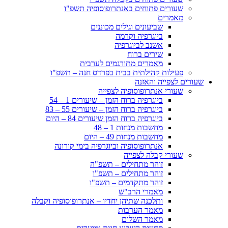
שעורים פתוחים באנתרופוסופיה תשפ"ו
מאמרים
שביעונים וגילים מכוננים
ביוגרפיה וקרמה
אשנב לביוגרפיה
שירים ברוח
מאמרים מתורגמים לערבית
פעילות קהילתית בבית בפרדס חנה – תשפ"ו
שעורים לצפייה והאזנה
שעורי אנתרופוסופיה לצפייה
ביוגרפיה ברוח הזמן – שיעורים 1 – 54
ביוגרפיה ברוח הזמן – שיעורים 55 – 83
ביוגרפיה ברוח הזמן שיעורים 84 – היום
מחשבות מנחות 1 – 48
מחשבות מנחות 49 – היום
אנתרופוסופיה וביוגרפיה בימי קורונה
שעורי קבלה לצפייה
זוהר מתחילים – תשפ"ה
זוהר מתחילים – תשפ"ו
זוהר מתקדמים – תשפ"ו
מאמרי הרב"ש
ותלכנה שתיהן יחדיו – אנתרופוסופיה וקבלה
מאמר הערבות
מאמר השלום