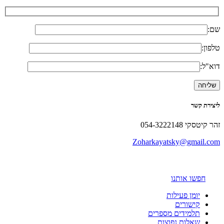
שם:
טלפון:
דוא"ל:
ליצירת קשר
זהר קיטסקי 054-3222148
Zoharkayatsky@gmail.com
חפשו אותנו
יומן פעילות
קישורים
תלמידים מספרים
שאלות נפוצות