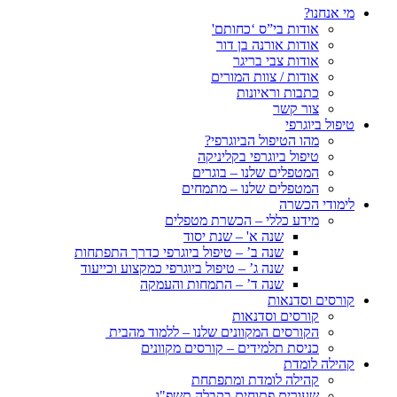
מי אנחנו?
אודות בי”ס ‘כחותם'
אודות אורנה בן דור
אודות צבי בריגר
אודות / צוות המורים
כתבות וראיונות
צור קשר
טיפול ביוגרפי
מהו הטיפול הביוגרפי?
טיפול ביוגרפי בקליניקה
המטפלים שלנו – בוגרים
המטפלים שלנו – מתמחים
לימודי הכשרה
מידע כללי – הכשרת מטפלים
שנה א' – שנת יסוד
שנה ב’ – טיפול ביוגרפי כדרך התפתחות
שנה ג’ – טיפול ביוגרפי כמקצוע וכייעוד
שנה ד’ – התמחות והעמקה
קורסים וסדנאות
קורסים וסדנאות
הקורסים המקוונים שלנו – ללמוד מהבית
כניסת תלמידים – קורסים מקוונים
קהילה לומדת
קהילה לומדת ומתפתחת
שעורים פתוחים בקבלה תשפ"ו