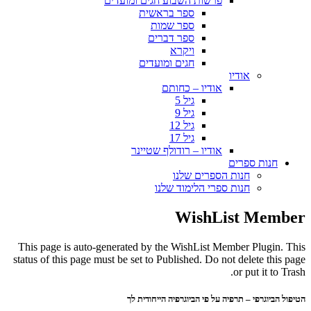
פרשות השבוע חגים ומועדים
ספר בראשית
ספר שמות
ספר דברים
ויקרא
חגים ומועדים
אודיו
אודיו – כחותם
גיל 5
גיל 9
גיל 12
גיל 17
אודיו – רודולף שטיינר
חנות ספרים
חנות הספרים שלנו
חנות ספרי הלימוד שלנו
WishList Member
This page is auto-generated by the WishList Member Plugin. This
status of this page must be set to Published. Do not delete this page
or put it to Trash.
הטיפול הביוגרפי – תרפיה על פי הביוגרפיה הייחודית לך