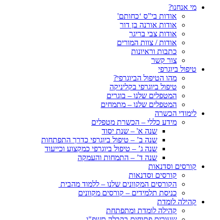
מי אנחנו?
אודות בי”ס ‘כחותם'
אודות אורנה בן דור
אודות צבי בריגר
אודות / צוות המורים
כתבות וראיונות
צור קשר
טיפול ביוגרפי
מהו הטיפול הביוגרפי?
טיפול ביוגרפי בקליניקה
המטפלים שלנו – בוגרים
המטפלים שלנו – מתמחים
לימודי הכשרה
מידע כללי – הכשרת מטפלים
שנה א' – שנת יסוד
שנה ב’ – טיפול ביוגרפי כדרך התפתחות
שנה ג’ – טיפול ביוגרפי כמקצוע וכייעוד
שנה ד’ – התמחות והעמקה
קורסים וסדנאות
קורסים וסדנאות
הקורסים המקוונים שלנו – ללמוד מהבית
כניסת תלמידים – קורסים מקוונים
קהילה לומדת
קהילה לומדת ומתפתחת
שעורים פתוחים בקבלה תשפ"ו