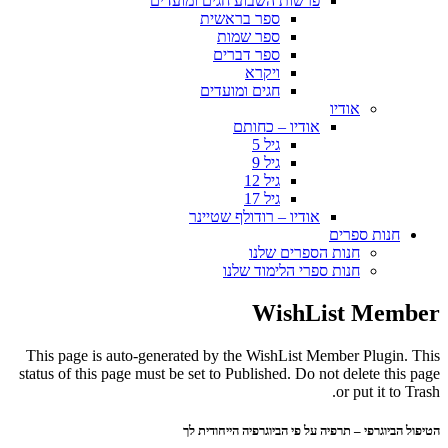
פרשות השבוע חגים ומועדים
ספר בראשית
ספר שמות
ספר דברים
ויקרא
חגים ומועדים
אודיו
אודיו – כחותם
גיל 5
גיל 9
גיל 12
גיל 17
אודיו – רודולף שטיינר
חנות ספרים
חנות הספרים שלנו
חנות ספרי הלימוד שלנו
WishList Member
This page is auto-generated by the WishList Member Plugin. This
status of this page must be set to Published. Do not delete this page
or put it to Trash.
הטיפול הביוגרפי – תרפיה על פי הביוגרפיה הייחודית לך