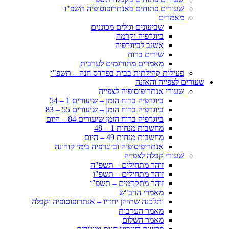
שעורים פתוחים באנתרופוסופיה תשפ"ו
מאמרים
שביעונים וגילים מכוננים
ביוגרפיה וקרמה
אשנב לביוגרפיה
שירים ברוח
מאמרים מתורגמים לערבית
פעילות קהילתית בבית בפרדס חנה – תשפ"ו
שעורים לצפייה והאזנה
שעורי אנתרופוסופיה לצפייה
ביוגרפיה ברוח הזמן – שיעורים 1 – 54
ביוגרפיה ברוח הזמן – שיעורים 55 – 83
ביוגרפיה ברוח הזמן שיעורים 84 – היום
מחשבות מנחות 1 – 48
מחשבות מנחות 49 – היום
אנתרופוסופיה וביוגרפיה בימי קורונה
שעורי קבלה לצפייה
זוהר מתחילים – תשפ"ה
זוהר מתחילים – תשפ"ו
זוהר מתקדמים – תשפ"ו
מאמרי הרב"ש
ותלכנה שתיהן יחדיו – אנתרופוסופיה וקבלה
מאמר הערבות
מאמר השלום