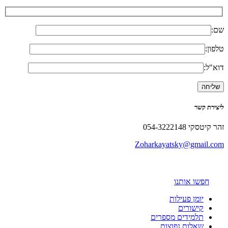
שם:
טלפון:
דוא"ל:
ליצירת קשר
זהר קיטסקי 054-3222148
Zoharkayatsky@gmail.com
חפשו אותנו
יומן פעילות
קישורים
תלמידים מספרים
שאלות נפוצות