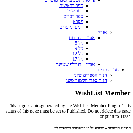
פרשות השבוע חגים ומועדים
ספר בראשית
ספר שמות
ספר דברים
ויקרא
חגים ומועדים
אודיו
אודיו – כחותם
גיל 5
גיל 9
גיל 12
גיל 17
אודיו – רודולף שטיינר
חנות ספרים
חנות הספרים שלנו
חנות ספרי הלימוד שלנו
WishList Member
This page is auto-generated by the WishList Member Plugin. This
status of this page must be set to Published. Do not delete this page
or put it to Trash.
הטיפול הביוגרפי – תרפיה על פי הביוגרפיה הייחודית לך