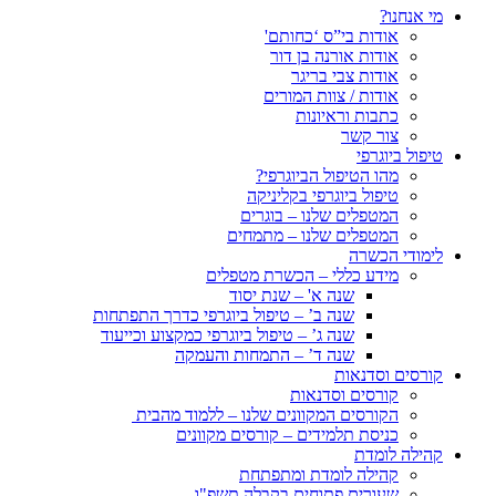
מי אנחנו?
אודות בי”ס ‘כחותם'
אודות אורנה בן דור
אודות צבי בריגר
אודות / צוות המורים
כתבות וראיונות
צור קשר
טיפול ביוגרפי
מהו הטיפול הביוגרפי?
טיפול ביוגרפי בקליניקה
המטפלים שלנו – בוגרים
המטפלים שלנו – מתמחים
לימודי הכשרה
מידע כללי – הכשרת מטפלים
שנה א' – שנת יסוד
שנה ב’ – טיפול ביוגרפי כדרך התפתחות
שנה ג’ – טיפול ביוגרפי כמקצוע וכייעוד
שנה ד’ – התמחות והעמקה
קורסים וסדנאות
קורסים וסדנאות
הקורסים המקוונים שלנו – ללמוד מהבית
כניסת תלמידים – קורסים מקוונים
קהילה לומדת
קהילה לומדת ומתפתחת
שעורים פתוחים בקבלה תשפ"ו