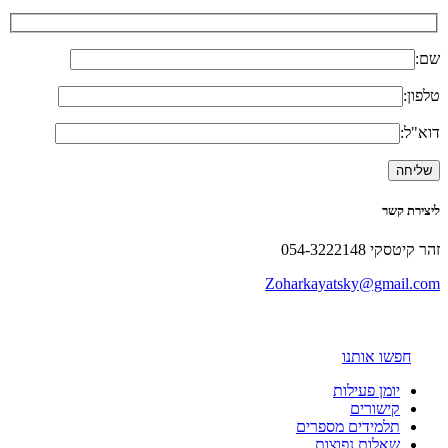
שם:
טלפון:
דוא"ל:
ליצירת קשר
זהר קיטסקי 054-3222148
Zoharkayatsky@gmail.com
חפשו אותנו
יומן פעילות
קישורים
תלמידים מספרים
שאלות נפוצות