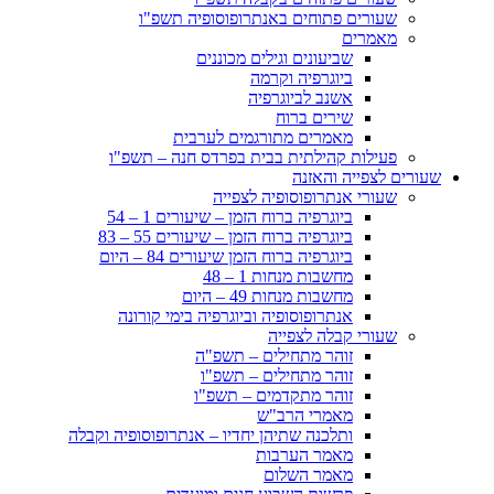
שעורים פתוחים באנתרופוסופיה תשפ"ו
מאמרים
שביעונים וגילים מכוננים
ביוגרפיה וקרמה
אשנב לביוגרפיה
שירים ברוח
מאמרים מתורגמים לערבית
פעילות קהילתית בבית בפרדס חנה – תשפ"ו
שעורים לצפייה והאזנה
שעורי אנתרופוסופיה לצפייה
ביוגרפיה ברוח הזמן – שיעורים 1 – 54
ביוגרפיה ברוח הזמן – שיעורים 55 – 83
ביוגרפיה ברוח הזמן שיעורים 84 – היום
מחשבות מנחות 1 – 48
מחשבות מנחות 49 – היום
אנתרופוסופיה וביוגרפיה בימי קורונה
שעורי קבלה לצפייה
זוהר מתחילים – תשפ"ה
זוהר מתחילים – תשפ"ו
זוהר מתקדמים – תשפ"ו
מאמרי הרב"ש
ותלכנה שתיהן יחדיו – אנתרופוסופיה וקבלה
מאמר הערבות
מאמר השלום