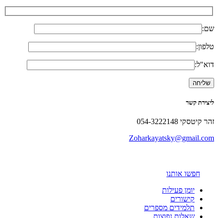
שם:
טלפון:
דוא"ל:
ליצירת קשר
זהר קיטסקי 054-3222148
Zoharkayatsky@gmail.com
חפשו אותנו
יומן פעילות
קישורים
תלמידים מספרים
שאלות נפוצות