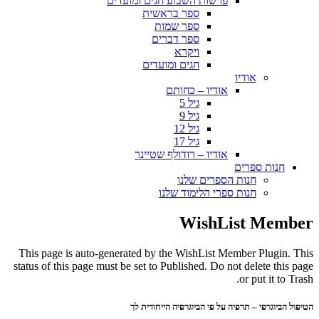
פרשות השבוע חגים ומועדים
ספר בראשית
ספר שמות
ספר דברים
ויקרא
חגים ומועדים
אודיו
אודיו – כחותם
גיל 5
גיל 9
גיל 12
גיל 17
אודיו – רודולף שטיינר
חנות ספרים
חנות הספרים שלנו
חנות ספרי הלימוד שלנו
WishList Member
This page is auto-generated by the WishList Member Plugin. This
status of this page must be set to Published. Do not delete this page
or put it to Trash.
הטיפול הביוגרפי – תרפיה על פי הביוגרפיה הייחודית לך