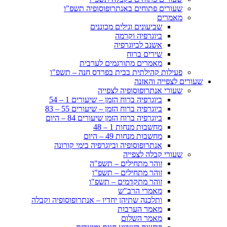
שעורים פתוחים באנתרופוסופיה תשפ"ו
מאמרים
שביעונים וגילים מכוננים
ביוגרפיה וקרמה
אשנב לביוגרפיה
שירים ברוח
מאמרים מתורגמים לערבית
פעילות קהילתית בבית בפרדס חנה – תשפ"ו
שעורים לצפייה והאזנה
שעורי אנתרופוסופיה לצפייה
ביוגרפיה ברוח הזמן – שיעורים 1 – 54
ביוגרפיה ברוח הזמן – שיעורים 55 – 83
ביוגרפיה ברוח הזמן שיעורים 84 – היום
מחשבות מנחות 1 – 48
מחשבות מנחות 49 – היום
אנתרופוסופיה וביוגרפיה בימי קורונה
שעורי קבלה לצפייה
זוהר מתחילים – תשפ"ה
זוהר מתחילים – תשפ"ו
זוהר מתקדמים – תשפ"ו
מאמרי הרב"ש
ותלכנה שתיהן יחדיו – אנתרופוסופיה וקבלה
מאמר הערבות
מאמר השלום