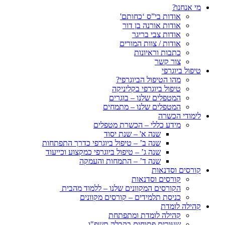
מי אנחנו?
אודות בי”ס ‘כחותם'
אודות אורנה בן דור
אודות צבי בריגר
אודות / צוות המורים
כתבות וראיונות
צור קשר
טיפול ביוגרפי
מהו הטיפול הביוגרפי?
טיפול ביוגרפי בקליניקה
המטפלים שלנו – בוגרים
המטפלים שלנו – מתמחים
לימודי הכשרה
מידע כללי – הכשרת מטפלים
שנה א' – שנת יסוד
שנה ב’ – טיפול ביוגרפי כדרך התפתחות
שנה ג’ – טיפול ביוגרפי כמקצוע וכייעוד
שנה ד’ – התמחות והעמקה
קורסים וסדנאות
קורסים וסדנאות
הקורסים המקוונים שלנו – ללמוד מהבית
כניסת תלמידים – קורסים מקוונים
קהילה לומדת
קהילה לומדת ומתפתחת
שעורים פתוחים בקבלה תשפ"ו