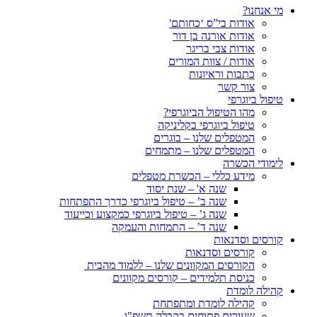
מי אנחנו?
אודות בי”ס ‘כחותם'
אודות אורנה בן דור
אודות צבי בריגר
אודות / צוות המורים
כתבות וראיונות
צור קשר
טיפול ביוגרפי
מהו הטיפול הביוגרפי?
טיפול ביוגרפי בקליניקה
המטפלים שלנו – בוגרים
המטפלים שלנו – מתמחים
לימודי הכשרה
מידע כללי – הכשרת מטפלים
שנה א' – שנת יסוד
שנה ב’ – טיפול ביוגרפי כדרך התפתחות
שנה ג’ – טיפול ביוגרפי כמקצוע וכייעוד
שנה ד’ – התמחות והעמקה
קורסים וסדנאות
קורסים וסדנאות
הקורסים המקוונים שלנו – ללמוד מהבית
כניסת תלמידים – קורסים מקוונים
קהילה לומדת
קהילה לומדת ומתפתחת
שעורים פתוחים בקבלה תשפ"ו