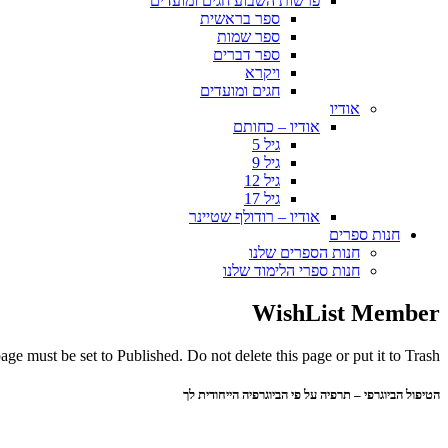
פרשות השבוע חגים ומועדים
ספר בראשית
ספר שמות
ספר דברים
ויקרא
חגים ומועדים
אודיו
אודיו – כחותם
גיל 5
גיל 9
גיל 12
גיל 17
אודיו – רודולף שטיינר
חנות ספרים
חנות הספרים שלנו
חנות ספרי הלימוד שלנו
WishList Member
ge must be set to Published. Do not delete this page or put it to Trash.
הטיפול הביוגרפי – תרפיה על פי הביוגרפיה הייחודית לך