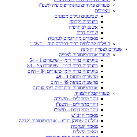
שעורים פתוחים באנתרופוסופיה תשפ"ו
מאמרים
שביעונים וגילים מכוננים
ביוגרפיה וקרמה
אשנב לביוגרפיה
שירים ברוח
מאמרים מתורגמים לערבית
פעילות קהילתית בבית בפרדס חנה – תשפ"ו
שעורים לצפייה והאזנה
שעורי אנתרופוסופיה לצפייה
ביוגרפיה ברוח הזמן – שיעורים 1 – 54
ביוגרפיה ברוח הזמן – שיעורים 55 – 83
ביוגרפיה ברוח הזמן שיעורים 84 – היום
מחשבות מנחות 1 – 48
מחשבות מנחות 49 – היום
אנתרופוסופיה וביוגרפיה בימי קורונה
שעורי קבלה לצפייה
זוהר מתחילים – תשפ"ה
זוהר מתחילים – תשפ"ו
זוהר מתקדמים – תשפ"ו
מאמרי הרב"ש
ותלכנה שתיהן יחדיו – אנתרופוסופיה וקבלה
מאמר הערבות
מאמר השלום