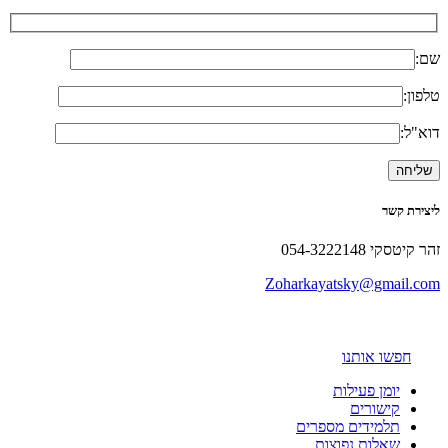
שם:
טלפון:
דוא"ל:
ליצירת קשר
זהר קיטסקי 054-3222148
Zoharkayatsky@gmail.com
חפשו אותנו
יומן פעילות
קישורים
תלמידים מספרים
שאלות נפוצות