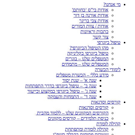
מי אנחנו?
אודות בי”ס ‘כחותם'
אודות אורנה בן דור
אודות צבי בריגר
אודות / צוות המורים
כתבות וראיונות
צור קשר
טיפול ביוגרפי
מהו הטיפול הביוגרפי?
טיפול ביוגרפי בקליניקה
המטפלים שלנו – בוגרים
המטפלים שלנו – מתמחים
לימודי הכשרה
מידע כללי – הכשרת מטפלים
שנה א' – שנת יסוד
שנה ב’ – טיפול ביוגרפי כדרך התפתחות
שנה ג’ – טיפול ביוגרפי כמקצוע וכייעוד
שנה ד’ – התמחות והעמקה
קורסים וסדנאות
קורסים וסדנאות
הקורסים המקוונים שלנו – ללמוד מהבית
כניסת תלמידים – קורסים מקוונים
קהילה לומדת
קהילה לומדת ומתפתחת
שעורים פתוחים בקבלה תשפ"ו