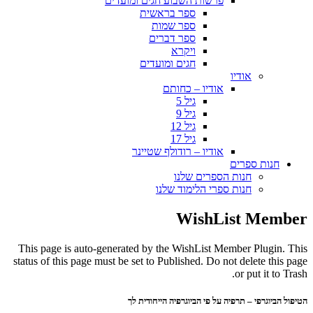
פרשות השבוע חגים ומועדים
ספר בראשית
ספר שמות
ספר דברים
ויקרא
חגים ומועדים
אודיו
אודיו – כחותם
גיל 5
גיל 9
גיל 12
גיל 17
אודיו – רודולף שטיינר
חנות ספרים
חנות הספרים שלנו
חנות ספרי הלימוד שלנו
WishList Member
This page is auto-generated by the WishList Member Plugin. This
status of this page must be set to Published. Do not delete this page
or put it to Trash.
הטיפול הביוגרפי – תרפיה על פי הביוגרפיה הייחודית לך