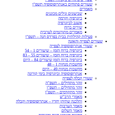
שעורים פתוחים באנתרופוסופיה תשפ"ו
מאמרים
שביעונים וגילים מכוננים
ביוגרפיה וקרמה
אשנב לביוגרפיה
שירים ברוח
מאמרים מתורגמים לערבית
פעילות קהילתית בבית בפרדס חנה – תשפ"ו
שעורים לצפייה והאזנה
שעורי אנתרופוסופיה לצפייה
ביוגרפיה ברוח הזמן – שיעורים 1 – 54
ביוגרפיה ברוח הזמן – שיעורים 55 – 83
ביוגרפיה ברוח הזמן שיעורים 84 – היום
מחשבות מנחות 1 – 48
מחשבות מנחות 49 – היום
אנתרופוסופיה וביוגרפיה בימי קורונה
שעורי קבלה לצפייה
זוהר מתחילים – תשפ"ה
זוהר מתחילים – תשפ"ו
זוהר מתקדמים – תשפ"ו
מאמרי הרב"ש
ותלכנה שתיהן יחדיו – אנתרופוסופיה וקבלה
מאמר הערבות
מאמר השלום