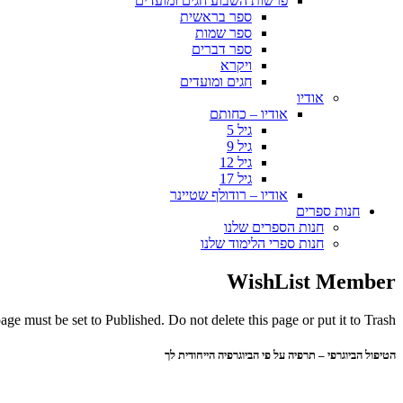
פרשות השבוע חגים ומועדים
ספר בראשית
ספר שמות
ספר דברים
ויקרא
חגים ומועדים
אודיו
אודיו – כחותם
גיל 5
גיל 9
גיל 12
גיל 17
אודיו – רודולף שטיינר
חנות ספרים
חנות הספרים שלנו
חנות ספרי הלימוד שלנו
WishList Member
ge must be set to Published. Do not delete this page or put it to Trash.
הטיפול הביוגרפי – תרפיה על פי הביוגרפיה הייחודית לך