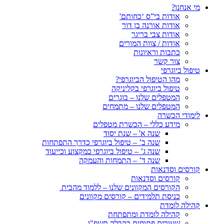
מי אנחנו?
אודות בי”ס ‘כחותם'
אודות אורנה בן דור
אודות צבי בריגר
אודות / צוות המורים
כתבות וראיונות
צור קשר
טיפול ביוגרפי
מהו הטיפול הביוגרפי?
טיפול ביוגרפי בקליניקה
המטפלים שלנו – בוגרים
המטפלים שלנו – מתמחים
לימודי הכשרה
מידע כללי – הכשרת מטפלים
שנה א' – שנת יסוד
שנה ב’ – טיפול ביוגרפי כדרך התפתחות
שנה ג’ – טיפול ביוגרפי כמקצוע וכייעוד
שנה ד’ – התמחות והעמקה
קורסים וסדנאות
קורסים וסדנאות
הקורסים המקוונים שלנו – ללמוד מהבית
כניסת תלמידים – קורסים מקוונים
קהילה לומדת
קהילה לומדת ומתפתחת
שעורים פתוחים בקבלה תשפ"ו